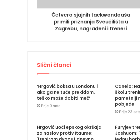
Četvero sjajnih taekwondoaša
primili priznanja Sveučilišta u
Zagrebu, nagrađeni i treneri
Slični članci
‘Hrgović boksa u Londonu i
Canelo: N
ako ga ne tuče prekidom,
školu treni
teško može dobiti meč’
pametniji n
pobjede
Prije 3 sata
Prije 23 sat
Hrgović uoči epskog okršaja
Furyjev tr
za naslov protiv Itaume:
Joshuom: T
Treniram dvaput dnevno
jednu borb