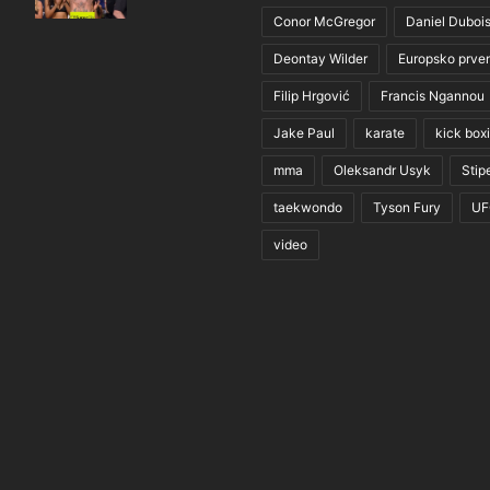
Conor McGregor
Daniel Duboi
Deontay Wilder
Europsko prve
Filip Hrgović
Francis Ngannou
Jake Paul
karate
kick box
mma
Oleksandr Usyk
Stip
taekwondo
Tyson Fury
UF
video