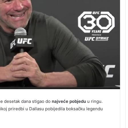
ije desetak dana stigao do
najveće pobjedu
u ringu.
ikoj priredbi u Dallasu pobijedila boksačku legendu