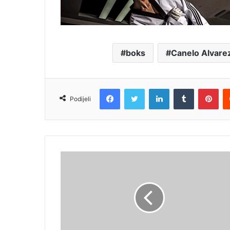
boks
Canelo Alvare
Facebook
Twitter
LinkedIn
Tumblr
Pin
Podijeli