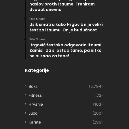
naslov protiv Itaume: Treniram
dvaput dnevno
Prije 5 dana
Usik smatra kako Hrgović nije veliki
test za Itaumu: On je budućnost
Prije 3 dana
Hrgović žestoko odgovorio Itaumi:
Zamisli da si ostao tamo, pa nitko
ne bi znao za tebe!
Kategorije
Boks
(5.794)
Fitness
(72)
Hrvanje
(103)
Judo
(260)
Karate
(296)