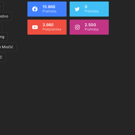
s
15.866
0
Pratitelja
Pratitelja
nstvo
3.980
2.500
Pretplatnika
Pratitelja
ing
e Miočić
C