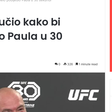
elo pobijedio Paula u 30 sekundi
učio kako bi
o Paula u 30
0
326
1 minute read