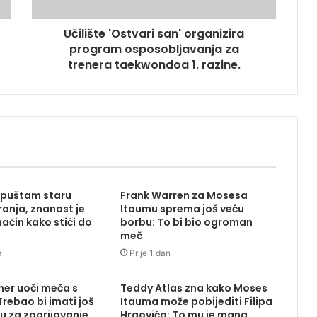
Učilište 'Ostvari san' organizira
program osposobljavanja za
trenera taekwondoa 1. razine.
apuštam staru
Frank Warren za Mosesa
ranja, znanost je
Itaumu sprema još veću
ačin kako stići do
borbu: To bi bio ogroman
meč
a
Prije 1 dan
ener uoči meča s
Teddy Atlas zna kako Moses
rebao bi imati još
Itauma može pobijediti Filipa
u za zagrijavanje
Hrgovića: To mu je mana