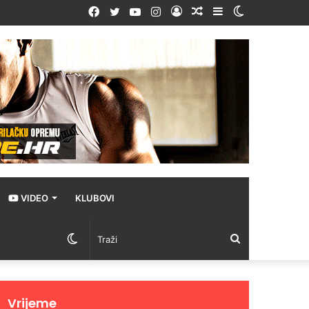
Facebook
Twitter
YouTube
Instagram
Prijava
Random
Sidebar
Switch
Article
skin
VIDEO
KLUBOVI
Switch
Traži
skin
Vrijeme