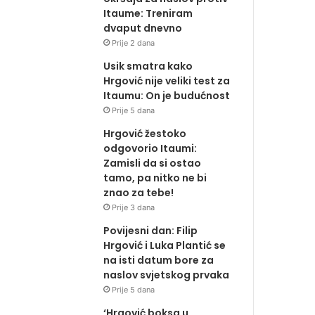
Itaume: Treniram
dvaput dnevno
Prije 2 dana
Usik smatra kako
Hrgović nije veliki test za
Itaumu: On je budućnost
Prije 5 dana
Hrgović žestoko
odgovorio Itaumi:
Zamisli da si ostao
tamo, pa nitko ne bi
znao za tebe!
Prije 3 dana
Povijesni dan: Filip
Hrgović i Luka Plantić se
na isti datum bore za
naslov svjetskog prvaka
Prije 5 dana
‘Hrgović boksa u