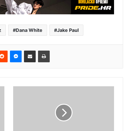
z
Dana White
Jake Paul
terest
Reddit
Messenger
Podijeli e-mailom
Ispis