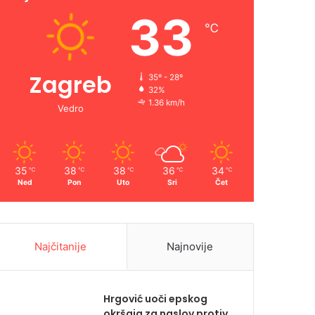
33
℃
Zagreb
35º - 28º
32%
1.36 km/h
Vedro
35
38
38
36
34
℃
℃
℃
℃
℃
Ned
Pon
Uto
Sri
Čet
Najčitanije
Najnovije
Hrgović uoči epskog
okršaja za naslov protiv