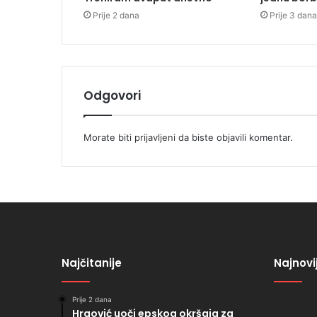
Prije 2 dana
Prije 3 dana
Odgovori
Morate biti
prijavljeni
da biste objavili komentar.
Najčitanije
Najnovi
Prije 2 dana
Hrgović uoči epskog okršaja za