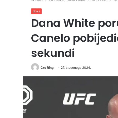
Naslovnica
/
Boks
/
Dana White poručio kako bi Can
Boks
Dana White por
Canelo pobijedi
sekundi
Cro Ring
27. studenoga 2024.