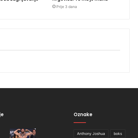
Prije 3 dana
je
Oznake
Anthony Joshua
boks