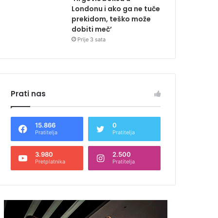
Londonu i ako ga ne tuče
prekidom, teško može
dobiti meč’
Prije 3 sata
Prati nas
15.866
0
Pratitelja
Pratitelja
3.980
2.500
Pretplatnika
Pratitelja