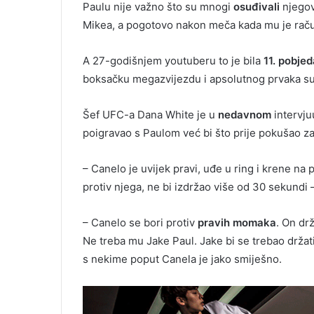
Paulu nije važno što su mnogi
osuđivali
njegov
Mikea, a pogotovo nakon meča kada mu je račun
A 27-godišnjem youtuberu to je bila
11. pobjed
boksačku megazvijezdu i apsolutnog prvaka su
Šef UFC-a Dana White je u
nedavnom
intervj
poigravao s Paulom već bi što prije pokušao za
– Canelo je uvijek pravi, uđe u ring i krene na
protiv njega, ne bi izdržao više od 30 sekundi 
– Canelo se bori protiv
pravih momaka
. On dr
Ne treba mu Jake Paul. Jake bi se trebao držati
s nekime poput Canela je jako smiješno.