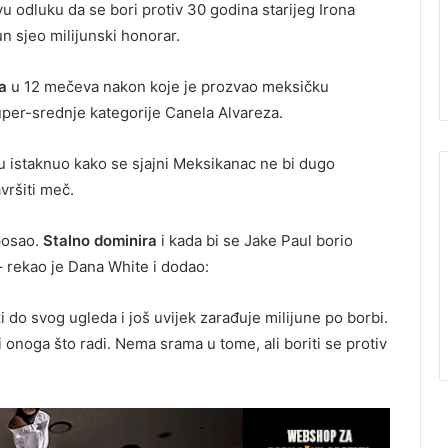
u odluku da se bori protiv 30 godina starijeg Irona
 sjeo milijunski honorar.
a
u 12 mečeva nakon koje je prozvao meksičku
per-srednje kategorije Canela Alvareza.
uu istaknuo kako se sjajni Meksikanac ne bi dugo
vršiti meč.
 posao.
Stalno dominira
i kada bi se Jake Paul borio
– rekao je Dana White i dodao:
ži do svog ugleda i još uvijek zarađuje milijune po borbi.
 onoga što radi. Nema srama u tome, ali boriti se protiv