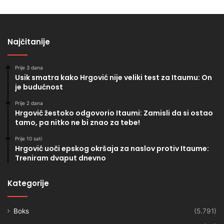
Najčitanije
Prije 3 dana
Usik smatra kako Hrgović nije veliki test za Itaumu: On
je budućnost
Prije 2 dana
Hrgović žestoko odgovorio Itaumi: Zamisli da si ostao
tamo, pa nitko ne bi znao za tebe!
Prije 10 sati
Hrgović uoči epskog okršaja za naslov protiv Itaume:
Treniram dvaput dnevno
Kategorije
Boks
(5.791)