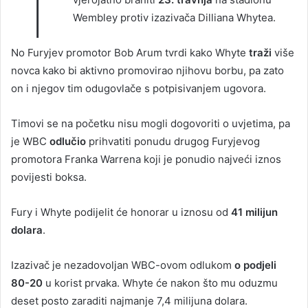
T
Wembley protiv izazivača Dilliana Whytea.
No Furyjev promotor Bob Arum tvrdi kako Whyte
traži
više
novca kako bi aktivno promovirao njihovu borbu, pa zato
on i njegov tim odugovlače s potpisivanjem ugovora.
Timovi se na početku nisu mogli dogovoriti o uvjetima, pa
je WBC
odlučio
prihvatiti ponudu drugog Furyjevog
promotora Franka Warrena koji je ponudio najveći iznos
povijesti boksa.
Fury i Whyte podijelit će honorar u iznosu od
41 milijun
dolara
.
Izazivač je nezadovoljan WBC-ovom odlukom
o podjeli
80-20
u korist prvaka. Whyte će nakon što mu oduzmu
deset posto zaraditi najmanje 7,4 milijuna dolara.