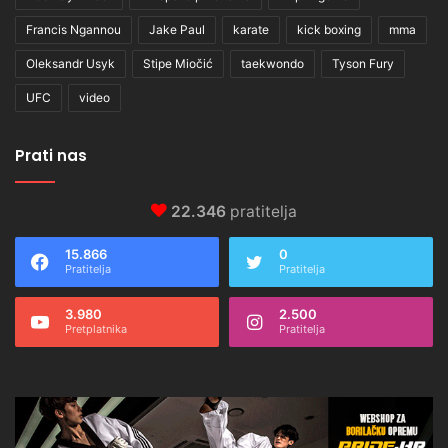
Francis Ngannou
Jake Paul
karate
kick boxing
mma
Oleksandr Usyk
Stipe Miočić
taekwondo
Tyson Fury
UFC
video
Prati nas
22.346
pratitelja
15.866
0
Pratitelja
Pratitelja
3.980
2.500
Pretplatnika
Pratitelja