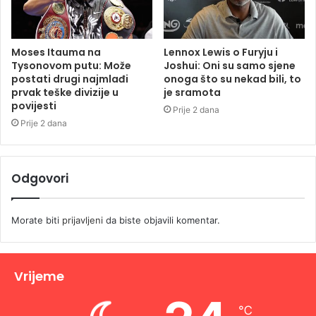
Moses Itauma na
Lennox Lewis o Furyju i
Tysonovom putu: Može
Joshui: Oni su samo sjene
postati drugi najmlađi
onoga što su nekad bili, to
prvak teške divizije u
je sramota
povijesti
Prije 2 dana
Prije 2 dana
Odgovori
Morate biti
prijavljeni
da biste objavili komentar.
Vrijeme
℃