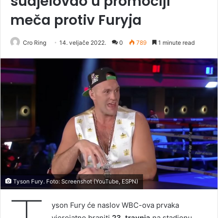
sudjelovao u promociji
meča protiv Furyja
Cro Ring
14. veljače 2022.
0
789
1 minute read
Tyson Fury. Foto: Screenshot (YouTube, ESPN)
yson Fury će naslov WBC-ova prvaka
vjerojatno braniti
23. travnja
na stadionu