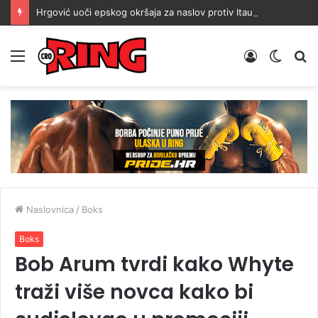
Hrgović uoči epskog okršaja za naslov protiv Itaume: Treniram dvaput dnevno
Menu
Prijava
Switch
Tr
skin
Naslovnica
/
Boks
Boks
Bob Arum tvrdi kako Whyte
traži više novca kako bi