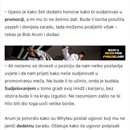
– Izjavio je kako želi dodatni honorar kako bi sudjelovao u
promociji
, a mi mu to ne želimo dati. Bude li borba polučila
uspjeh i donijela zaradu, tada možemo podijeliti višak –
rekao je Bob Arum i dodao:
– Ali nećemo se dovesti u poziciju da nam netko postavlja
uvjete i da nam prijeti kako neće sudjelovati u
promoviranju meča. Ne bude li to učinio, onda je budala.
Sudjelovanjem
u tome gradi svoj imidž i karijeru, bez
obzira bude li na kraju izgubio. Ne razumijem zašto ne bi
htio biti dio toga uoči velike borbe.
Arum je potvrdio kako su Whyteu poslali ugovor koji mu ne
jamči
dodatnu
zaradu. Očekuje kako će ugovor potpisati