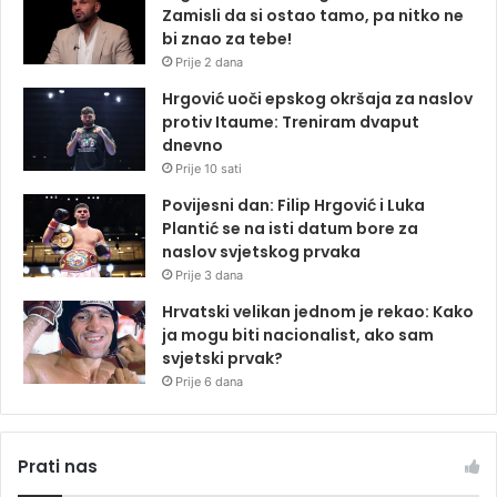
Zamisli da si ostao tamo, pa nitko ne
bi znao za tebe!
Prije 2 dana
Hrgović uoči epskog okršaja za naslov
protiv Itaume: Treniram dvaput
dnevno
Prije 10 sati
Povijesni dan: Filip Hrgović i Luka
Plantić se na isti datum bore za
naslov svjetskog prvaka
Prije 3 dana
Hrvatski velikan jednom je rekao: Kako
ja mogu biti nacionalist, ako sam
svjetski prvak?
Prije 6 dana
Prati nas