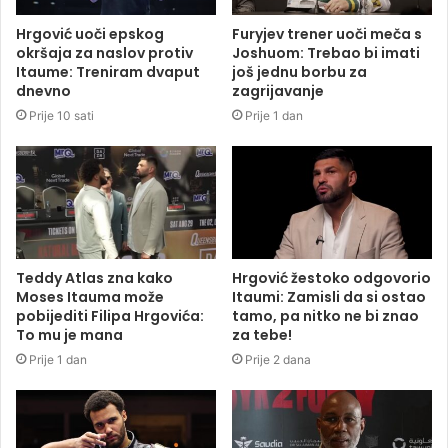
Hrgović uoči epskog
Furyjev trener uoči meča s
okršaja za naslov protiv
Joshuom: Trebao bi imati
Itaume: Treniram dvaput
još jednu borbu za
dnevno
zagrijavanje
Prije 10 sati
Prije 1 dan
Teddy Atlas zna kako
Hrgović žestoko odgovorio
Moses Itauma može
Itaumi: Zamisli da si ostao
pobijediti Filipa Hrgovića:
tamo, pa nitko ne bi znao
To mu je mana
za tebe!
Prije 1 dan
Prije 2 dana