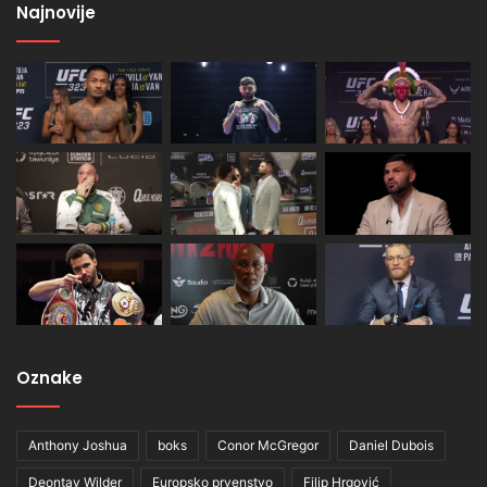
Najnovije
Oznake
Anthony Joshua
boks
Conor McGregor
Daniel Dubois
Deontay Wilder
Europsko prvenstvo
Filip Hrgović