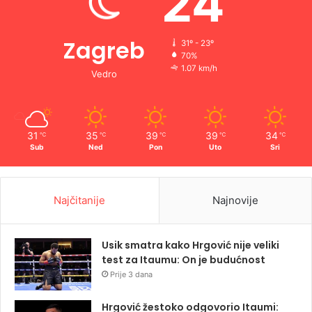
24
Zagreb
31º - 23º
70%
1.07 km/h
Vedro
31
35
39
39
34
℃
℃
℃
℃
℃
Sub
Ned
Pon
Uto
Sri
Najčitanije
Najnovije
Usik smatra kako Hrgović nije veliki
test za Itaumu: On je budućnost
Prije 3 dana
Hrgović žestoko odgovorio Itaumi: