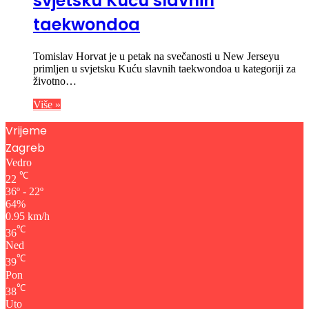
svjetsku Kuću slavnih
taekwondoa
Tomislav Horvat je u petak na svečanosti u New Jerseyu
primljen u svjetsku Kuću slavnih taekwondoa u kategoriji za
životno…
Više »
Vrijeme
Zagreb
Vedro
℃
22
36º - 22º
64%
0.95 km/h
℃
36
Ned
℃
39
Pon
℃
38
Uto