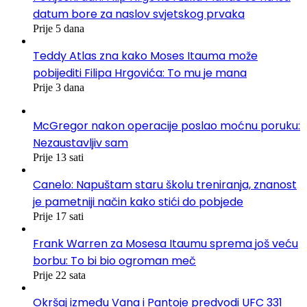
datum bore za naslov svjetskog prvaka
Prije 5 dana
Teddy Atlas zna kako Moses Itauma može
pobijediti Filipa Hrgovića: To mu je mana
Prije 3 dana
McGregor nakon operacije poslao moćnu poruku:
Nezaustavljiv sam
Prije 13 sati
Canelo: Napuštam staru školu treniranja, znanost
je pametniji način kako stići do pobjede
Prije 17 sati
Frank Warren za Mosesa Itaumu sprema još veću
borbu: To bi bio ogroman meč
Prije 22 sata
Okršaj između Vana i Pantoje predvodi UFC 331