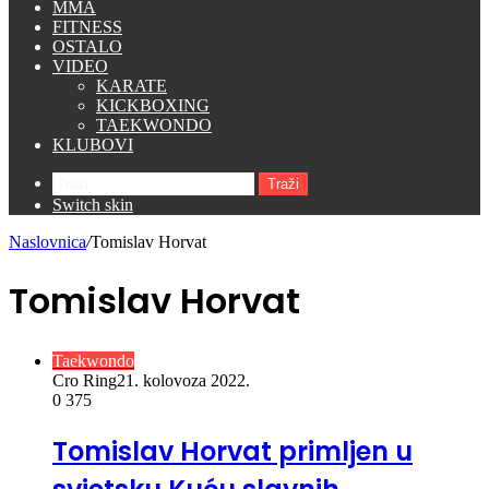
MMA
FITNESS
OSTALO
VIDEO
KARATE
KICKBOXING
TAEKWONDO
KLUBOVI
Traži
Switch skin
Naslovnica
/
Tomislav Horvat
Tomislav Horvat
Taekwondo
Cro Ring
21. kolovoza 2022.
0
375
Tomislav Horvat primljen u