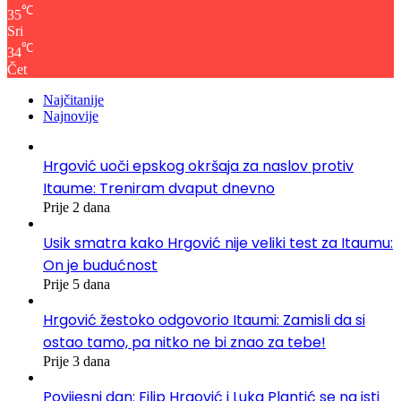
℃
35
Sri
℃
34
Čet
Najčitanije
Najnovije
Hrgović uoči epskog okršaja za naslov protiv
Itaume: Treniram dvaput dnevno
Prije 2 dana
Usik smatra kako Hrgović nije veliki test za Itaumu:
On je budućnost
Prije 5 dana
Hrgović žestoko odgovorio Itaumi: Zamisli da si
ostao tamo, pa nitko ne bi znao za tebe!
Prije 3 dana
Povijesni dan: Filip Hrgović i Luka Plantić se na isti