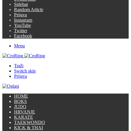
Sidebar
Random Article
Prijava
Instagram
YouTube
Twitter
Facebook
Menu
Traži
Switch skin
Prijava
HOME
BOKS
JUDO
HRVANJE
KARATE
TAEKWONDO
KICK & THAI