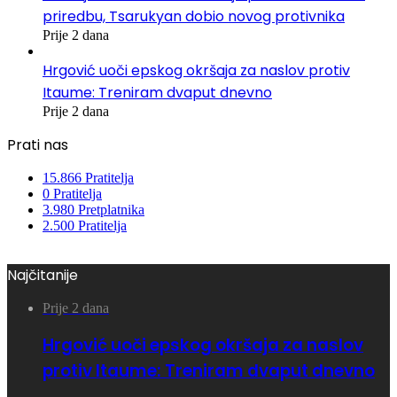
priredbu, Tsarukyan dobio novog protivnika
Prije 2 dana
Hrgović uoči epskog okršaja za naslov protiv
Itaume: Treniram dvaput dnevno
Prije 2 dana
Prati nas
15.866
Pratitelja
0
Pratitelja
3.980
Pretplatnika
2.500
Pratitelja
Najčitanije
Prije 2 dana
Hrgović uoči epskog okršaja za naslov
protiv Itaume: Treniram dvaput dnevno