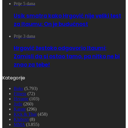
Prije 5 dana
Usik smatra kako Hrgović nije veliki test
za Itaumu: On je budućnost
Prije 3 dana
Hrgović žestoko odgovorio Itaumi:
Zamisli da si ostao tamo, pa nitko ne bi
znao za tebe!
Kategorije
Boks
(5.793)
Fitness
(72)
Hrvanje
(103)
Judo
(260)
Karate
(296)
Kick & Thai
(458)
Klubovi
(8)
MMA
(3.855)