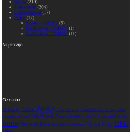
Ostalo
(219)
Taekwondo
(304)
Uncategorized
(17)
Video
(17)
Karate – VIDEO
(5)
Kickboxing – VIDEO
(1)
Taekwondo – VIDEO
(11)
Najnovije
Oznake
boks
Anthony Joshua
Daniel Dubois
Deontay Wilder
Conor McGregor
Filip Hrgović
Francis Ngannou
Jake Paul
kick boxing
karate
Europsko prvenstvo
mma
UFC
Tyson Fury
Oleksandr Usyk
Stipe Miočić
taekwondo
video