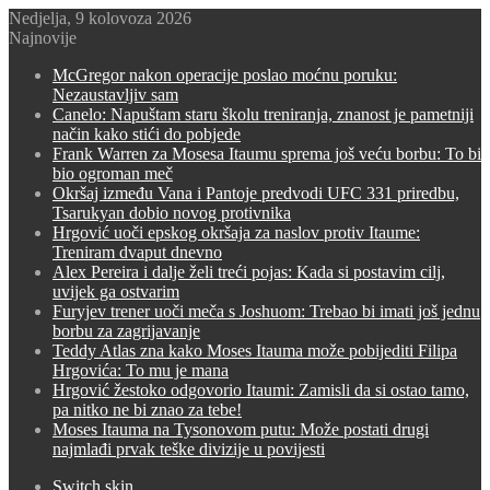
Nedjelja, 9 kolovoza 2026
Najnovije
McGregor nakon operacije poslao moćnu poruku:
Nezaustavljiv sam
Canelo: Napuštam staru školu treniranja, znanost je pametniji
način kako stići do pobjede
Frank Warren za Mosesa Itaumu sprema još veću borbu: To bi
bio ogroman meč
Okršaj između Vana i Pantoje predvodi UFC 331 priredbu,
Tsarukyan dobio novog protivnika
Hrgović uoči epskog okršaja za naslov protiv Itaume:
Treniram dvaput dnevno
Alex Pereira i dalje želi treći pojas: Kada si postavim cilj,
uvijek ga ostvarim
Furyjev trener uoči meča s Joshuom: Trebao bi imati još jednu
borbu za zagrijavanje
Teddy Atlas zna kako Moses Itauma može pobijediti Filipa
Hrgovića: To mu je mana
Hrgović žestoko odgovorio Itaumi: Zamisli da si ostao tamo,
pa nitko ne bi znao za tebe!
Moses Itauma na Tysonovom putu: Može postati drugi
najmlađi prvak teške divizije u povijesti
Switch skin