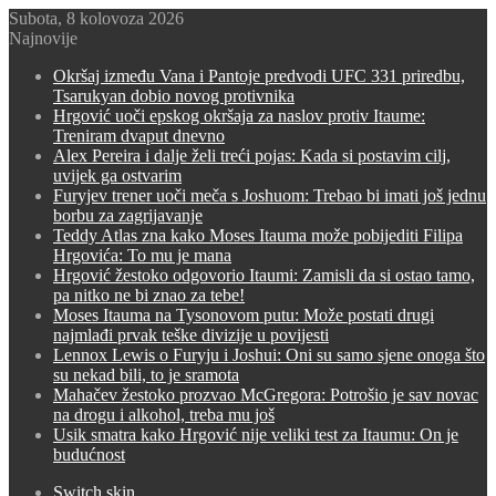
Subota, 8 kolovoza 2026
Najnovije
Okršaj između Vana i Pantoje predvodi UFC 331 priredbu,
Tsarukyan dobio novog protivnika
Hrgović uoči epskog okršaja za naslov protiv Itaume:
Treniram dvaput dnevno
Alex Pereira i dalje želi treći pojas: Kada si postavim cilj,
uvijek ga ostvarim
Furyjev trener uoči meča s Joshuom: Trebao bi imati još jednu
borbu za zagrijavanje
Teddy Atlas zna kako Moses Itauma može pobijediti Filipa
Hrgovića: To mu je mana
Hrgović žestoko odgovorio Itaumi: Zamisli da si ostao tamo,
pa nitko ne bi znao za tebe!
Moses Itauma na Tysonovom putu: Može postati drugi
najmlađi prvak teške divizije u povijesti
Lennox Lewis o Furyju i Joshui: Oni su samo sjene onoga što
su nekad bili, to je sramota
Mahačev žestoko prozvao McGregora: Potrošio je sav novac
na drogu i alkohol, treba mu još
Usik smatra kako Hrgović nije veliki test za Itaumu: On je
budućnost
Switch skin