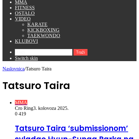
MMA
FITNESS
OSTALO
VIDEO
KARATE
KICKBOXING
TAEKWONDO
KLUBOVI
Traži
Switch skin
Naslovnica
/
Tatsuro Taira
Tatsuro Taira
MMA
Cro Ring
3. kolovoza 2025.
0
419
Tatsuro Taira ‘submissionom’