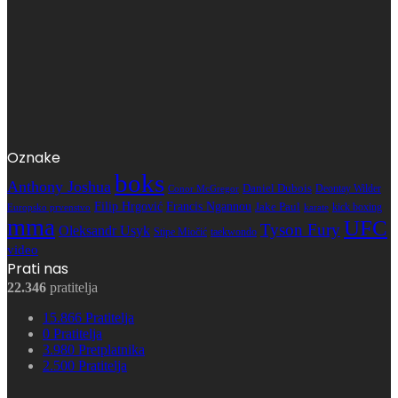
Oznake
boks
Anthony Joshua
Daniel Dubois
Deontay Wilder
Conor McGregor
Filip Hrgović
Francis Ngannou
Jake Paul
kick boxing
karate
Europsko prvenstvo
mma
UFC
Tyson Fury
Oleksandr Usyk
Stipe Miočić
taekwondo
video
Prati nas
22.346
pratitelja
15.866
Pratitelja
0
Pratitelja
3.980
Pretplatnika
2.500
Pratitelja