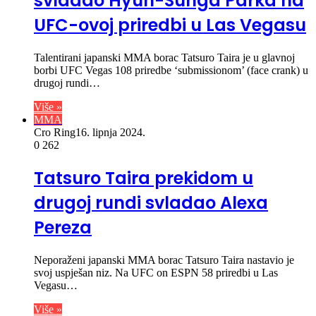
svladao Hyun-Sunga Parka na
UFC-ovoj priredbi u Las Vegasu
Talentirani japanski MMA borac Tatsuro Taira je u glavnoj
borbi UFC Vegas 108 priredbe ‘submissionom’ (face crank) u
drugoj rundi…
Više »
MMA
Cro Ring
16. lipnja 2024.
0
262
Tatsuro Taira prekidom u
drugoj rundi svladao Alexa
Pereza
Neporaženi japanski MMA borac Tatsuro Taira nastavio je
svoj uspješan niz. Na UFC on ESPN 58 priredbi u Las
Vegasu…
Više »