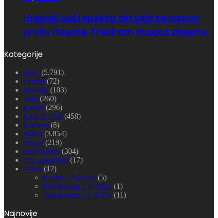
Hrgović uoči epskog okršaja za naslov
protiv Itaume: Treniram dvaput dnevno
Kategorije
Boks
(5.791)
Fitness
(72)
Hrvanje
(103)
Judo
(260)
Karate
(296)
Kick & Thai
(458)
Klubovi
(8)
MMA
(3.854)
Ostalo
(219)
Taekwondo
(304)
Uncategorized
(17)
Video
(17)
Karate – VIDEO
(5)
Kickboxing – VIDEO
(1)
Taekwondo – VIDEO
(11)
Najnovije