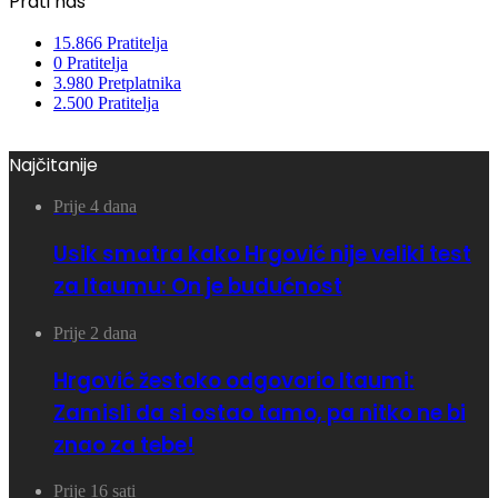
Prati nas
15.866
Pratitelja
0
Pratitelja
3.980
Pretplatnika
2.500
Pratitelja
Najčitanije
Prije 4 dana
Usik smatra kako Hrgović nije veliki test
za Itaumu: On je budućnost
Prije 2 dana
Hrgović žestoko odgovorio Itaumi:
Zamisli da si ostao tamo, pa nitko ne bi
znao za tebe!
Prije 16 sati