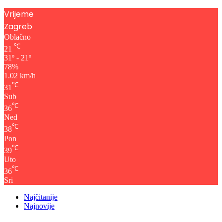
Vrijeme
Zagreb
Oblačno
℃
21
31º - 21º
78%
1.02 km/h
℃
31
Sub
℃
36
Ned
℃
38
Pon
℃
39
Uto
℃
36
Sri
Najčitanije
Najnovije