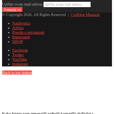
Upišite svoju mail adresu
© Copyright 2026, All Rights Reserved |
CroRing Magazin
Naslovnica
Arhiva
Pravila o privatnosti
Impressum
SHOP
Facebook
Twitter
YouTube
Instagram
Back to top button
Kako bismo vam omogućili najbolji korisnički doživljaj i