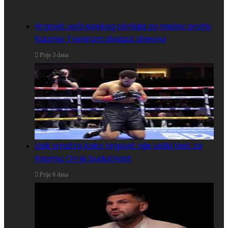
Hrgović uoči epskog okršaja za naslov protiv
Itaume: Treniram dvaput dnevno
Prije 3 dana
Usik smatra kako Hrgović nije veliki test za
Itaumu: On je budućnost
Prije 6 dana