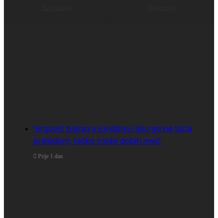
Najčitanije
Najnovije
‘Hrgović boksa u Londonu i ako ga ne tuče
prekidom, teško može dobiti meč’
Prije 1 dan