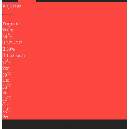
Vrijeme
Zagreb
Vedro
℃
36
37º - 27º
30%
1.53 km/h
℃
37
Pon
℃
39
Uto
℃
33
Sri
℃
32
Čet
℃
33
Pet