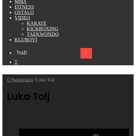
MMA
FITNESS
OSTALO
VIDEO
KARATE
KICKBOXING
TAEKWONDO
KLUBOVI
Traži
Switch
skin
Naslovnica
/
Luka Tolj
Luka Tolj