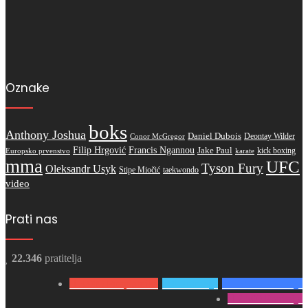
Oznake
boks
Anthony Joshua
Daniel Dubois
Deontay Wilder
Conor McGregor
Filip Hrgović
Francis Ngannou
Jake Paul
kick boxing
karate
Europsko prvenstvo
mma
UFC
Tyson Fury
Oleksandr Usyk
Stipe Miočić
taekwondo
video
Prati nas
22.346
pratitelja
3.980
Pretplatnika
0
Pratitelja
15.866
Pratitelja
2.500
Pratitelja