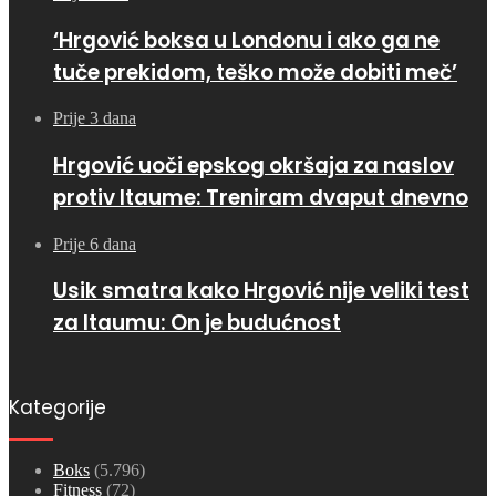
‘Hrgović boksa u Londonu i ako ga ne
tuče prekidom, teško može dobiti meč’
Prije 3 dana
Hrgović uoči epskog okršaja za naslov
protiv Itaume: Treniram dvaput dnevno
Prije 6 dana
Usik smatra kako Hrgović nije veliki test
za Itaumu: On je budućnost
Kategorije
Boks
(5.796)
Fitness
(72)