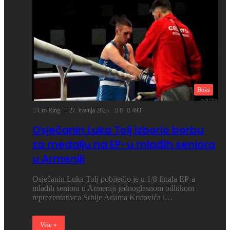
Boks
Cro Ring
27. travnja 2023.
0
493
Osječanin Luka Tolj izborio borbu
za medalju na EP-u mlađih seniora
u Armeniji
Osječanin Luka Tolj pobijedio je u 1/8 finala EP-a
mlađih seniora u Armeniji jednoglasnom odlukom
reprezentativca Srbije Adama Krstovića i…
Više »