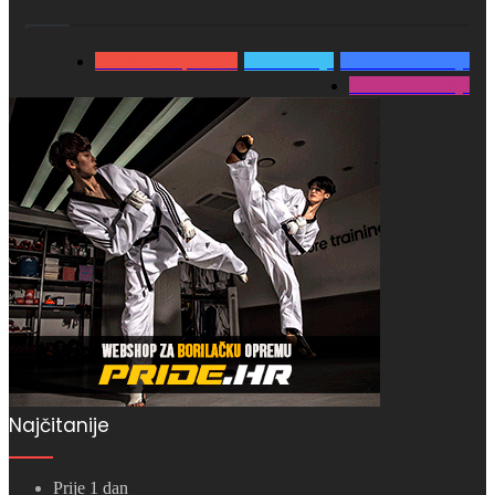
3.980
Pretplatnika
0
Pratitelja
15.866
Pratitelja
2.500
Pratitelja
Najčitanije
Prije 1 dan