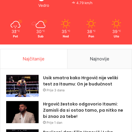
4.79 km/h
Vedro
32
30
35
38
39
℃
℃
℃
℃
℃
Pet
Sub
Ned
Pon
Uto
Najčitanije
Najnovije
Usik smatra kako Hrgović nije veliki
test za Itaumu: On je budućnost
Prije 3 dana
Hrgović žestoko odgovorio Itaumi:
Zamisli da si ostao tamo, pa nitko ne
bi znao za tebe!
Prije 1 dan