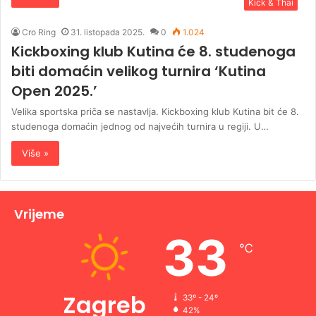
Kick & Thai
Cro Ring
31. listopada 2025.
0
1.024
Kickboxing klub Kutina će 8. studenoga
biti domaćin velikog turnira ‘Kutina
Open 2025.’
Velika sportska priča se nastavlja. Kickboxing klub Kutina bit će 8.
studenoga domaćin jednog od najvećih turnira u regiji. U…
Više »
Vrijeme
33
℃
Zagreb
33º - 24º
42%