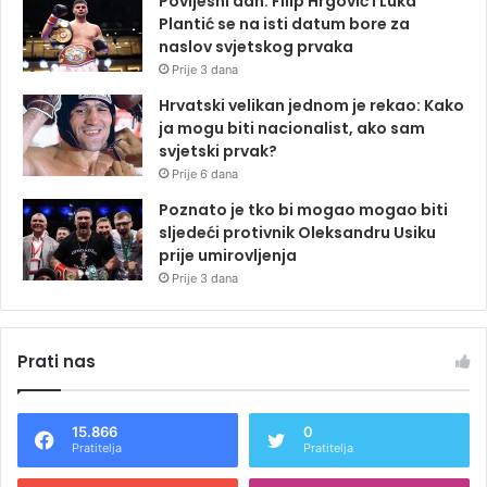
Povijesni dan: Filip Hrgović i Luka
Plantić se na isti datum bore za
naslov svjetskog prvaka
Prije 3 dana
Hrvatski velikan jednom je rekao: Kako
ja mogu biti nacionalist, ako sam
svjetski prvak?
Prije 6 dana
Poznato je tko bi mogao mogao biti
sljedeći protivnik Oleksandru Usiku
prije umirovljenja
Prije 3 dana
Prati nas
15.866
0
Pratitelja
Pratitelja