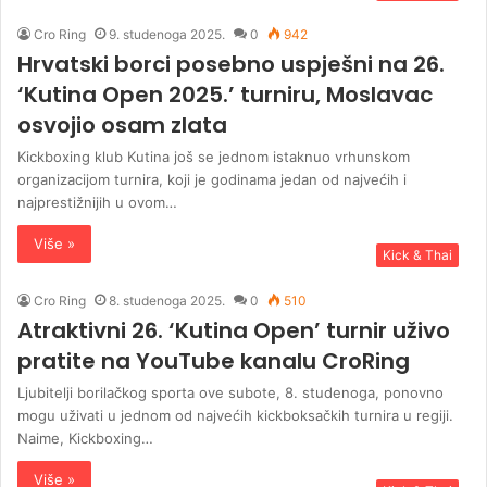
Cro Ring
9. studenoga 2025.
0
942
Hrvatski borci posebno uspješni na 26.
‘Kutina Open 2025.’ turniru, Moslavac
osvojio osam zlata
Kickboxing klub Kutina još se jednom istaknuo vrhunskom
organizacijom turnira, koji je godinama jedan od najvećih i
najprestižnijih u ovom…
Više »
Kick & Thai
Cro Ring
8. studenoga 2025.
0
510
Atraktivni 26. ‘Kutina Open’ turnir uživo
pratite na YouTube kanalu CroRing
Ljubitelji borilačkog sporta ove subote, 8. studenoga, ponovno
mogu uživati u jednom od najvećih kickboksačkih turnira u regiji.
Naime, Kickboxing…
Više »