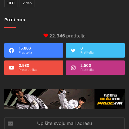
UFC
video
Prati nas
22.346
pratitelja
15.866
0
Pratitelja
Pratitelja
3.980
2.500
Pretplatnika
Pratitelja
Upišite
svoju