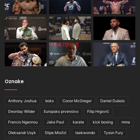
Oznake
Anthony Joshua
boks
Conor McGregor
Daniel Dubois
Deontay Wilder
Europsko prvenstvo
Filip Hrgović
Francis Ngannou
Jake Paul
karate
kick boxing
mma
Oleksandr Usyk
Stipe Miočić
taekwondo
Tyson Fury