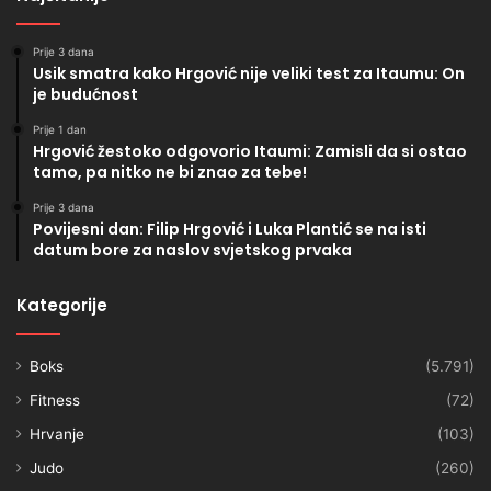
Prije 3 dana
Usik smatra kako Hrgović nije veliki test za Itaumu: On
je budućnost
Prije 1 dan
Hrgović žestoko odgovorio Itaumi: Zamisli da si ostao
tamo, pa nitko ne bi znao za tebe!
Prije 3 dana
Povijesni dan: Filip Hrgović i Luka Plantić se na isti
datum bore za naslov svjetskog prvaka
Kategorije
Boks
(5.791)
Fitness
(72)
Hrvanje
(103)
Judo
(260)