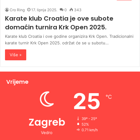
Cro Ring
17. lipnja 2025.
0
343
Karate klub Croatia je ove subote
domaćin turnira Krk Open 2025.
Karate klub Croatia i ove godine organizira Krk Open. Tradicionalni
karate turnir Krk Open 2025. održat će se u subotu…
Više »
Vrijeme
25
℃
Zagreb
39º - 25º
52%
0.71 km/h
Vedro