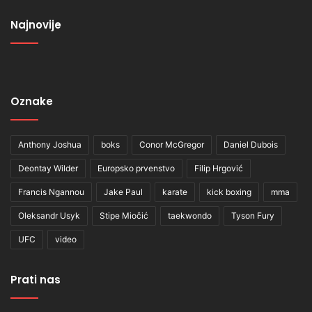
Najnovije
Oznake
Anthony Joshua
boks
Conor McGregor
Daniel Dubois
Deontay Wilder
Europsko prvenstvo
Filip Hrgović
Francis Ngannou
Jake Paul
karate
kick boxing
mma
Oleksandr Usyk
Stipe Miočić
taekwondo
Tyson Fury
UFC
video
Prati nas