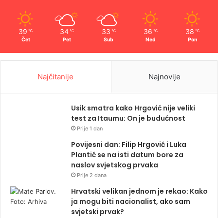
39
34
33
36
38
℃
℃
℃
℃
℃
Čet
Pet
Sub
Ned
Pon
Najčitanije
Najnovije
Usik smatra kako Hrgović nije veliki
test za Itaumu: On je budućnost
Prije 1 dan
Povijesni dan: Filip Hrgović i Luka
Plantić se na isti datum bore za
naslov svjetskog prvaka
Prije 2 dana
Hrvatski velikan jednom je rekao: Kako
ja mogu biti nacionalist, ako sam
svjetski prvak?