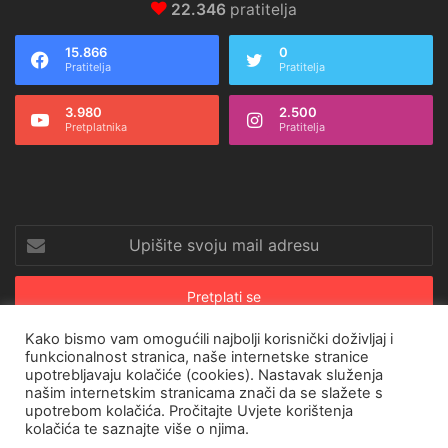
22.346
pratitelja
15.866
0
Pratitelja
Pratitelja
3.980
2.500
Pretplatnika
Pratitelja
Upišite
svoju
mail
adresu
Kako bismo vam omogućili najbolji korisnički doživljaj i
funkcionalnost stranica, naše internetske stranice
upotrebljavaju kolačiće (cookies). Nastavak služenja
© Copyright 2026, All Rights Reserved |
CroRing Magazin
našim internetskim stranicama znači da se slažete s
upotrebom kolačića. Pročitajte
Uvjete korištenja
Naslovnica
Arhiva
Pravila o privatnosti
Impressum
SHOP
kolačića
te saznajte više o njima.