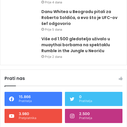
Prije 4 dana
Danu Whitea u Beogradu pitali za
Roberta Soldića, a evo što je UFC-ov
šef odgovorio
Prije 5 dana
Više od 1.500 gledatelja uživalo u
muaythai borbama na spektaklu
Rumble in the Jungle u Neoriću
Prije 2 dana
Prati nas
15.866
0
Pratitelja
Pratitelja
3.980
2.500
Pretplatnika
Pratitelja