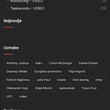
Kickboxing – VIDEO
(1)
Taekwondo – VIDEO
(11)
Najnovije
Oznake
Anthony Joshua
boks
Conor McGregor
Daniel Dubois
Deontay Wilder
Europsko prvenstvo
Filip Hrgović
Francis Ngannou
Jake Paul
karate
kick boxing
mma
Oleksandr Usyk
Stipe Miočić
taekwondo
Tyson Fury
UFC
video