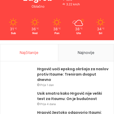
3.22 km/h
Oblačno
31
36
38
38
34
℃
℃
℃
℃
℃
Sub
Ned
Pon
Uto
Sri
Najčitanije
Najnovije
Hrgović uoči epskog okršaja za naslov
protiv Itaume: Treniram dvaput
dnevno
Prije 1 dan
Usik smatra kako Hrgović nije veliki
test za Itaumu: On je budućnost
Prije 4 dana
Hrgović žestoko odgovorio Itaumi: