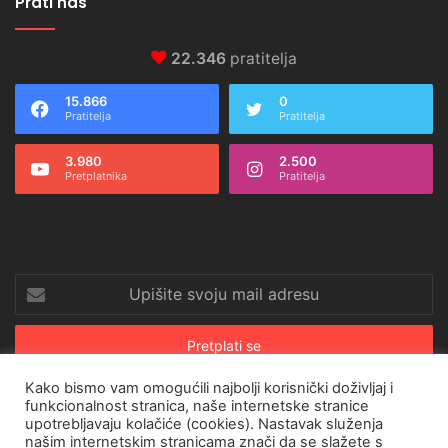
Prati nas
22.346
pratitelja
15.866
0
Pratitelja
Pratitelja
3.980
2.500
Pretplatnika
Pratitelja
Upišite
svoju
mail
adresu
Kako bismo vam omogućili najbolji korisnički doživljaj i
funkcionalnost stranica, naše internetske stranice
upotrebljavaju kolačiće (cookies). Nastavak služenja
© Copyright 2026, All Rights Reserved |
CroRing Magazin
našim internetskim stranicama znači da se slažete s