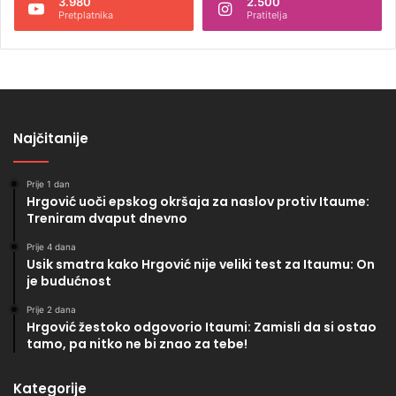
3.980
2.500
Pretplatnika
Pratitelja
Najčitanije
Prije 1 dan
Hrgović uoči epskog okršaja za naslov protiv Itaume:
Treniram dvaput dnevno
Prije 4 dana
Usik smatra kako Hrgović nije veliki test za Itaumu: On
je budućnost
Prije 2 dana
Hrgović žestoko odgovorio Itaumi: Zamisli da si ostao
tamo, pa nitko ne bi znao za tebe!
Kategorije