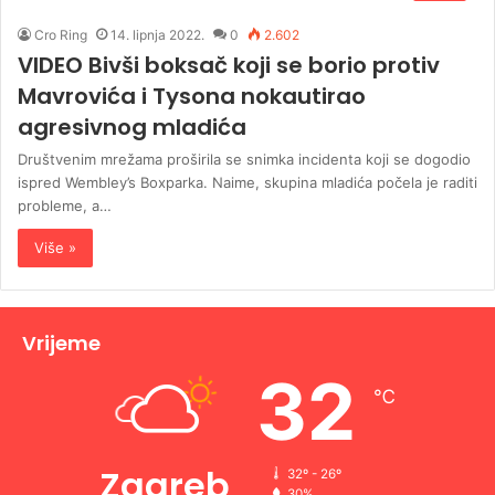
Cro Ring
14. lipnja 2022.
0
2.602
VIDEO Bivši boksač koji se borio protiv
Mavrovića i Tysona nokautirao
agresivnog mladića
Društvenim mrežama proširila se snimka incidenta koji se dogodio
ispred Wembley’s Boxparka. Naime, skupina mladića počela je raditi
probleme, a…
Više »
Vrijeme
32
℃
Zagreb
32º - 26º
30%