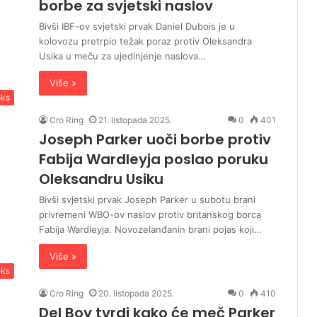
borbe za svjetski naslov
Bivši IBF-ov svjetski prvak Daniel Dubois je u
kolovozu pretrpio težak poraz protiv Oleksandra
Usika u meču za ujedinjenje naslova…
Više »
ks
Cro Ring
21. listopada 2025.
0
401
Joseph Parker uoči borbe protiv
Fabija Wardleyja poslao poruku
Oleksandru Usiku
Bivši svjetski prvak Joseph Parker u subotu brani
privremeni WBO-ov naslov protiv britanskog borca
Fabija Wardleyja. Novozelanđanin brani pojas koji…
Više »
ks
Cro Ring
20. listopada 2025.
0
410
Del Boy ​​tvrdi kako će meč Parker