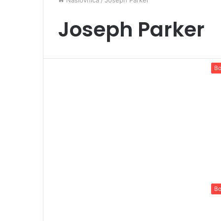
Naslovnica
/
Joseph Parker
Joseph Parker
Bo
Bo