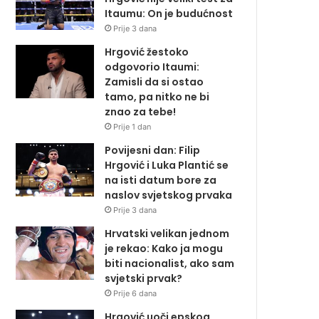
Itaumu: On je budućnost
Prije 3 dana
Hrgović žestoko
odgovorio Itaumi:
Zamisli da si ostao
tamo, pa nitko ne bi
znao za tebe!
Prije 1 dan
Povijesni dan: Filip
Hrgović i Luka Plantić se
na isti datum bore za
naslov svjetskog prvaka
Prije 3 dana
Hrvatski velikan jednom
je rekao: Kako ja mogu
biti nacionalist, ako sam
svjetski prvak?
Prije 6 dana
Hrgović uoči epskog