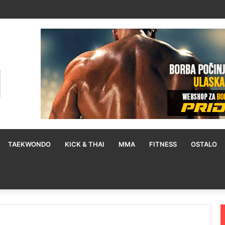
og okršaja za naslov protiv Itaume: Treniram dvaput dnevno
TAEKWONDO
KICK & THAI
MMA
FITNESS
OSTALO