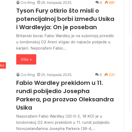
Cro Ring
26. listopada 2025.
0
681
Tyson Fury otkrio što misli o
potencijalnoj borbi između Usika
i Wardleyja: On je poseban
Britanski borac Fabio Wardley je na subotnjoj priredbi
u londonskoj O2 Areni stigao do najveće pobjede u
karijeri. Neporaženi Fabio…
Više »
ks
Cro Ring
25. listopada 2025.
0
531
Fabio Wardley prekidom u 11.
rundi pobijedio Josepha
Parkera, pa prozvao Oleksandra
Usika
Neporaženi Fabio Wardley (20-0-2, 18 KO) je u
londonskoj O2 Areni prekidom u 11. rundi pobijedio
Novozelanđanina Josepha Parkera (36-4,…