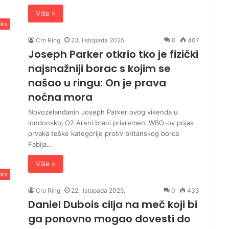
Više »
ks
Cro Ring
23. listopada 2025.
0
407
Joseph Parker otkrio tko je fizički
najsnažniji borac s kojim se
našao u ringu: On je prava
noćna mora
Novozelanđanin Joseph Parker ovog vikenda u
londonskoj O2 Areni brani privremeni WBO-ov pojas
prvaka teške kategorije protiv britanskog borca
Fabija…
Više »
ks
Cro Ring
22. listopada 2025.
0
433
Daniel Dubois cilja na meč koji bi
ga ponovno mogao dovesti do