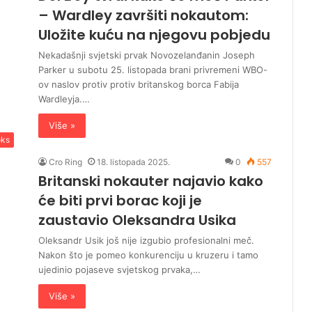
– Wardley završiti nokautom:
Uložite kuću na njegovu pobjedu
Nekadašnji svjetski prvak Novozelanđanin Joseph
Parker u subotu 25. listopada brani privremeni WBO-
ov naslov protiv protiv britanskog borca Fabija
Wardleyja.…
Više »
ks
Cro Ring
18. listopada 2025.
0
557
Britanski nokauter najavio kako
će biti prvi borac koji je
zaustavio Oleksandra Usika
Oleksandr Usik još nije izgubio profesionalni meč.
Nakon što je pomeo konkurenciju u kruzeru i tamo
ujedinio pojaseve svjetskog prvaka,…
Više »