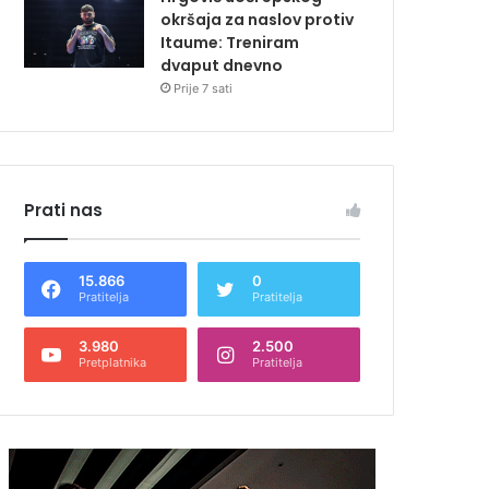
okršaja za naslov protiv
Itaume: Treniram
dvaput dnevno
Prije 7 sati
Prati nas
15.866
0
Pratitelja
Pratitelja
3.980
2.500
Pretplatnika
Pratitelja