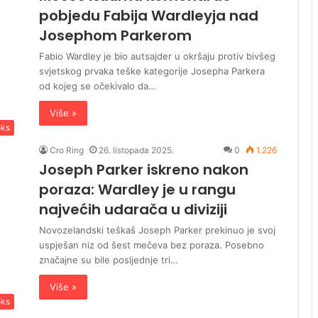
pobjedu Fabija Wardleyja nad
Josephom Parkerom
Fabio Wardley je bio autsajder u okršaju protiv bivšeg
svjetskog prvaka teške kategorije Josepha Parkera
od kojeg se očekivalo da…
Više »
ks
Cro Ring
26. listopada 2025.
0
1.226
Joseph Parker iskreno nakon
poraza: Wardley je u rangu
najvećih udarača u diviziji
Novozelandski teškaš Joseph Parker prekinuo je svoj
uspješan niz od šest mečeva bez poraza. Posebno
značajne su bile posljednje tri…
Više »
ks