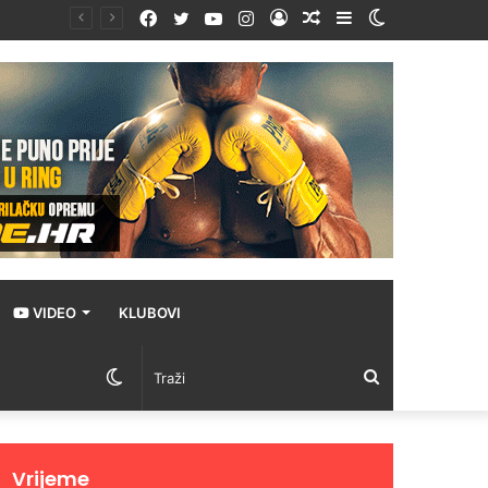
Facebook
Twitter
YouTube
Instagram
Prijava
Random
Sidebar
Switch
Article
skin
VIDEO
KLUBOVI
Switch
Traži
skin
Vrijeme