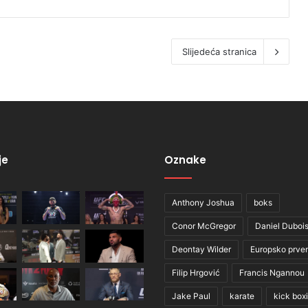
Slijedeća stranica
je
Oznake
Anthony Joshua
boks
Conor McGregor
Daniel Duboi
Deontay Wilder
Europsko prve
Filip Hrgović
Francis Ngannou
Jake Paul
karate
kick box