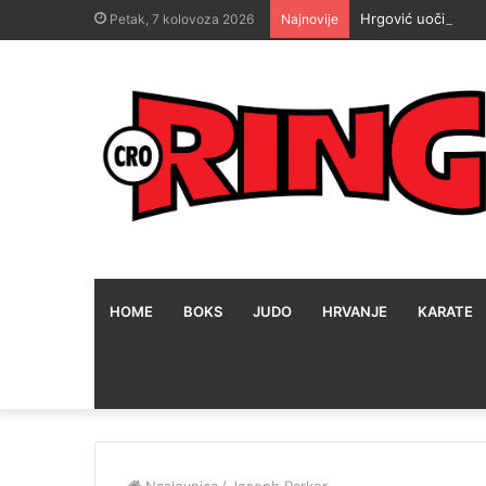
Hrgović uoči epsk
Petak, 7 kolovoza 2026
Najnovije
HOME
BOKS
JUDO
HRVANJE
KARATE