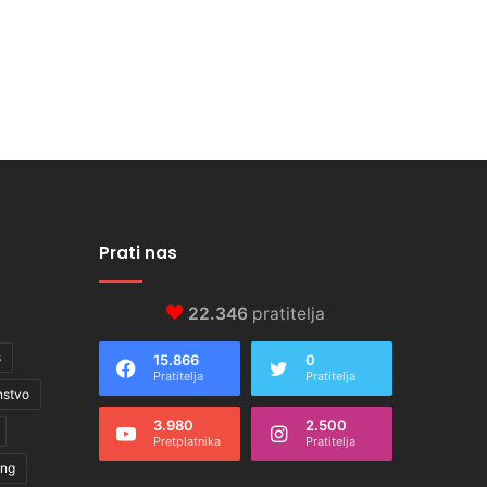
Prati nas
22.346
pratitelja
s
15.866
0
Pratitelja
Pratitelja
nstvo
3.980
2.500
Pretplatnika
Pratitelja
ing