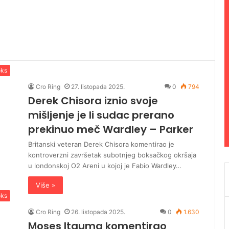
ks
Cro Ring
27. listopada 2025.
0
794
Derek Chisora iznio svoje
mišljenje je li sudac prerano
prekinuo meč Wardley – Parker
Britanski veteran Derek Chisora ​​komentirao je
kontroverzni završetak subotnjeg boksačkog okršaja
u londonskoj O2 Areni u kojoj je Fabio Wardley…
Više »
ks
Cro Ring
26. listopada 2025.
0
1.630
Moses Itauma komentirao