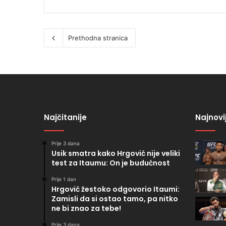
Prethodna stranica
Najčitanije
Najnovi
Prije 3 dana
Usik smatra kako Hrgović nije veliki
test za Itaumu: On je budućnost
Prije 1 dan
Hrgović žestoko odgovorio Itaumi:
Zamisli da si ostao tamo, pa nitko
ne bi znao za tebe!
Prije 3 dana