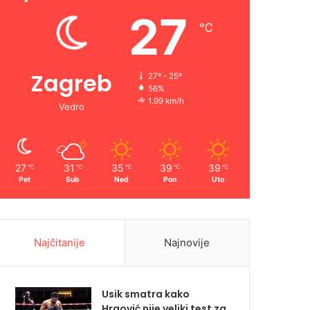
27
℃
Zagreb
27º - 25º
56%
1.99 km/h
Vedro
27
31
35
39
39
℃
℃
℃
℃
℃
Pet
Sub
Ned
Pon
Uto
Najčitanije
Najnovije
Usik smatra kako
Hrgović nije veliki test za