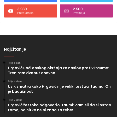
3.980
2.500
Pretplatnika
Pratitelja
Najčitanije
Prije 1 dan
Hrgović uoči epskog okršaja za naslov protiv Itaume:
Treniram dvaput dnevno
Prije 4 dana
Usik smatra kako Hrgović nije veliki test za Itaumu: On
je budućnost
Prije 2 dana
Hrgović žestoko odgovorio Itaumi: Zamisli da si ostao
tamo, pa nitko ne bi znao za tebe!