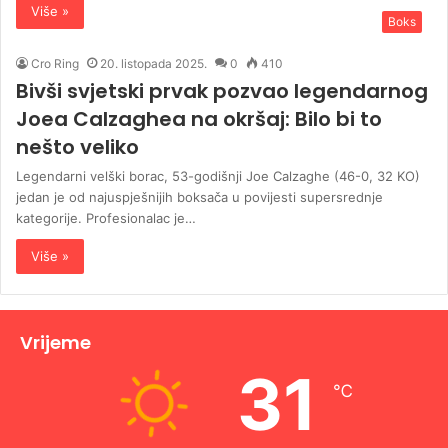
Više »
Boks
Cro Ring
20. listopada 2025.
0
410
Bivši svjetski prvak pozvao legendarnog
Joea Calzaghea na okršaj: Bilo bi to
nešto veliko
Legendarni velški borac, 53-godišnji Joe Calzaghe (46-0, 32 KO)
jedan je od najuspješnijih boksača u povijesti supersrednje
kategorije. Profesionalac je…
Više »
Vrijeme
31
℃