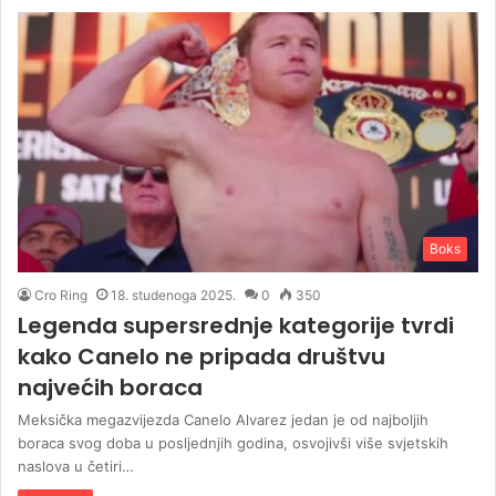
Boks
Cro Ring
18. studenoga 2025.
0
350
Legenda supersrednje kategorije tvrdi
kako Canelo ne pripada društvu
najvećih boraca
Meksička megazvijezda Canelo Alvarez jedan je od najboljih
boraca svog doba u posljednjih godina, osvojivši više svjetskih
naslova u četiri…