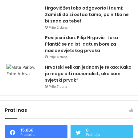
Hrgović žestoko odgovorio Itaumi:
Zamisli da si ostao tamo, pa nitko ne
bi znao za tebe!
Prije 2 dana
Povijesni dan: Filip Hrgović i Luka
Plantić se na isti datum bore za
naslov svjetskog prvaka
Prije 4 dana
Hrvatski velikan jednom je rekao: Kako
ja mogu biti nacionalist, ako sam
svjetski prvak?
Prije 7 dana
Prati nas
15.866
0
Pratitelja
Pratitelja