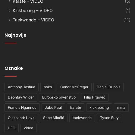
Karate – VIDEO
(5)
Kickboxing – VIDEO
(1)
Taekwondo – VIDEO
(11)
Najnovije
Oznake
Anthony Joshua
boks
Conor McGregor
Daniel Dubois
Deontay Wilder
Europsko prvenstvo
Filip Hrgović
Francis Ngannou
Jake Paul
karate
kick boxing
mma
Oleksandr Usyk
Stipe Miočić
taekwondo
Tyson Fury
UFC
video