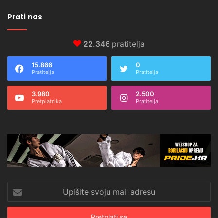
Prati nas
22.346
pratitelja
15.866
0
Pratitelja
Pratitelja
3.980
2.500
Pretplatnika
Pratitelja
Upišite
svoju
mail
adresu