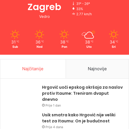
Zagreb
31º - 26º
33%
2.77 km/h
Vedro
31
36
38
38
34
℃
℃
℃
℃
℃
Sub
Ned
Pon
Uto
Sri
Najčitanije
Najnovije
Hrgović uoči epskog okršaja za naslov
protiv Itaume: Treniram dvaput
dnevno
Prije 1 dan
Usik smatra kako Hrgović nije veliki
test za Itaumu: On je budućnost
Prije 4 dana