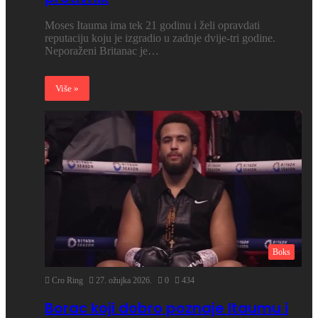
Moses Itauma ima tek 21 godinu i želi opravdati
reputaciju koju je izgradio u zadnje dvije-tri godine.
Neporaženi Britanac je…
Više »
Boks
Cro Ring
27. ožujka 2026.
0
434
Borac koji dobro poznaje Itaumu i