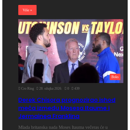
Više »
Boks
Cro Ring
28. ožujka 2026.
0
439
Derek Chisora prognozirao ishod
meča između Mosesa Itaume i
Jermainea Franklina
Mlada britanska nada Moses Itauma večeras će u