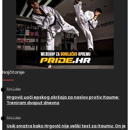
Najčitanije
Prije 2 dana
Hrgović uoči epskog okršaja za naslov protiv Itaume:
Treniram dvaput dnevno
Prije 5 dana
Usik smatra kako Hrgović nije veliki test za Itaumu: On je