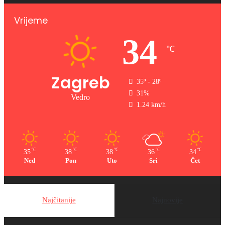
Vrijeme
34
℃
Zagreb
35º - 28º
31%
Vedro
1.24 km/h
℃
℃
℃
℃
℃
35
38
38
36
34
Ned
Pon
Uto
Sri
Čet
Najčitanije
Najnovije