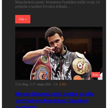
Manchesteru protiv Jermainea Franklina tražiti svoju 14
pobjedu u karijeri Dvojica teškaša…
Više »
Boks
Cro Ring
27. ožujka 2026.
0
515
Moses Itauma uoči borbe protiv
Jermainea Franklina: Savršen
protivnik