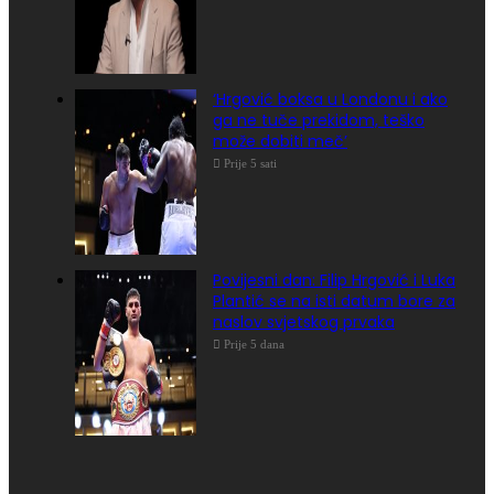
‘Hrgović boksa u Londonu i ako
ga ne tuče prekidom, teško
može dobiti meč’
Prije 5 sati
Povijesni dan: Filip Hrgović i Luka
Plantić se na isti datum bore za
naslov svjetskog prvaka
Prije 5 dana