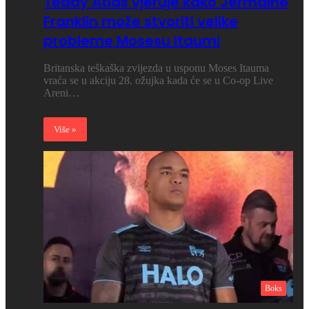
Teddy Atlas vjeruje kako Jermaine
Franklin može stvoriti velike
probleme Mosesu Itaumi
Britanska teškaška zvijezda u usponu Moses Itauma
vraća se u akciju 28. ožujka kada će se u Co-op Live
Areni…
Više »
Boks