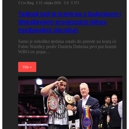
Cro Ring
15. ožujka 2026.
0
373
Teškaš koji je trenirao s Duboisom i
Wardleyjem prognozira njihov
međusobni obračun
Samo je nekoliko tjedana ostalo do prirede na kojoj će
Fabio Wardley protiv Daniela Duboisa prvi put braniti
WBO-ov pojas…
Više »