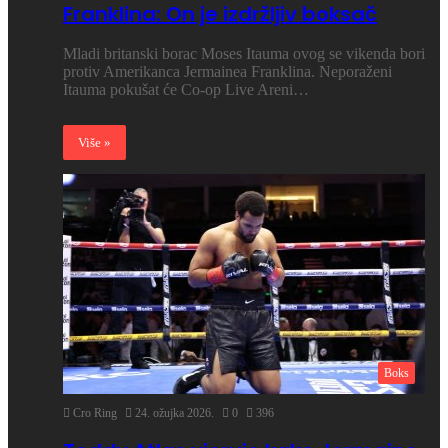
Franklina: On je izdržljiv boksač
Mladi britanski borac Moses Itauma ovog se vikenda bori
protiv Amerikanca Jermainea Franklina. Neporaženi
Itauma pokušat će Co-op Live Areni…
Više »
Boks
Cro Ring
24. ožujka 2026.
0
396