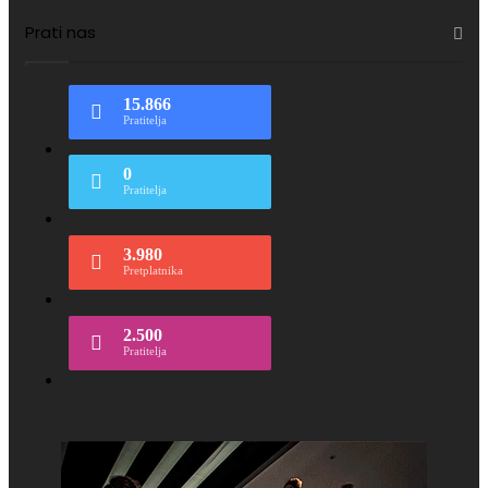
Prati nas
15.866
Pratitelja
0
Pratitelja
3.980
Pretplatnika
2.500
Pratitelja