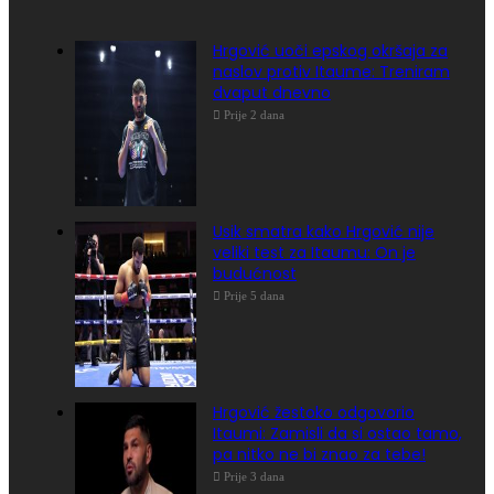
Hrgović uoči epskog okršaja za
naslov protiv Itaume: Treniram
dvaput dnevno
Prije 2 dana
Usik smatra kako Hrgović nije
veliki test za Itaumu: On je
budućnost
Prije 5 dana
Hrgović žestoko odgovorio
Itaumi: Zamisli da si ostao tamo,
pa nitko ne bi znao za tebe!
Prije 3 dana