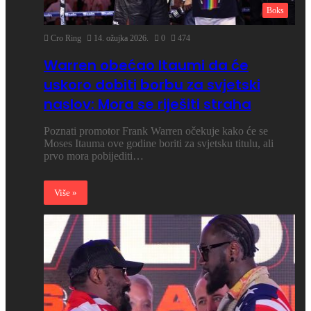
Boks
Cro Ring
14. ožujka 2026.
0
474
Warren obećao Itaumi da će
uskoro dobiti borbu za svjetski
naslov: Mora se riješiti straha
Poznati promotor Frank Warren očekuje kako će se
Moses Itauma ove godine boriti za svjetsku titulu, ali
prvo mora pobijediti…
Više »