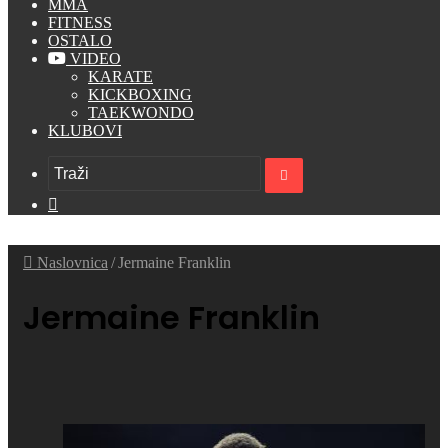
MMA
FITNESS
OSTALO
VIDEO
KARATE
KICKBOXING
TAEKWONDO
KLUBOVI
Traži
Switch
skin
Naslovnica
/
Jermaine Franklin
Jermaine Franklin