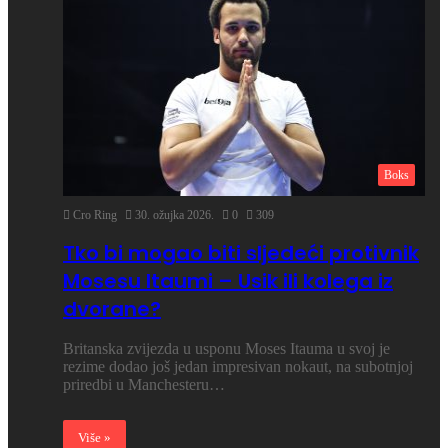
Boks
Cro Ring
30. ožujka 2026.
0
309
Tko bi mogao biti sljedeći protivnik
Mosesu Itaumi – Usik ili kolega iz
dvorane?
Britanska zvijezda u usponu Moses Itauma u svoj je
rezime dodao još jedan impresivan nokaut, na subotnjoj
priredbi u Manchesteru…
Više »