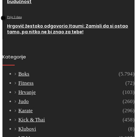
budućnost
Prije 3 dana
Hrgović žestoko odgovorio Itaumi: Zamisli da si ostao
tamo, pa nitko ne bi znao za tebe!
Kategorije
Boks
(5.794)
Fitness
(72)
Hrvanje
(103)
Judo
(260)
Karate
(296)
Kick & Thai
(458)
Klubovi
(8)