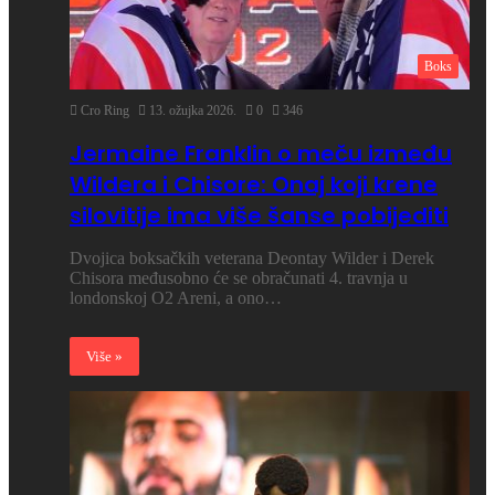
Boks
Cro Ring
13. ožujka 2026.
0
346
Jermaine Franklin o meču između
Wildera i Chisore: Onaj koji krene
silovitije ima više šanse pobijediti
Dvojica boksačkih veterana Deontay Wilder i Derek
Chisora međusobno će se obračunati 4. travnja u
londonskoj O2 Areni, a ono…
Više »