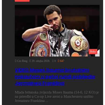
Boks
Cro Ring
29. ožujka 2026.
0
647
VIDEO Moses Itauma brutalnim
nokautom u petoj rundi pobijedio
Jermainea Franklina
Mlada britanska zvijezda Moses Itauma (14-0, 12 KO) je
na priredbi u Co-op Live areni u Manchesteru uništio
Jermainea Franklina…