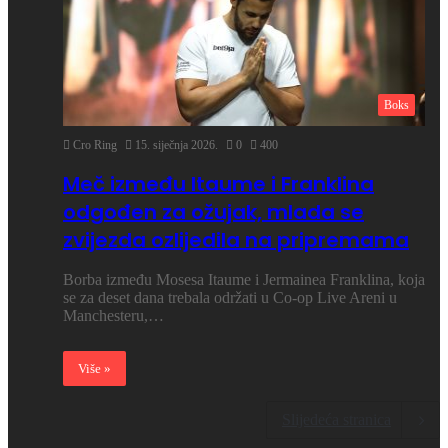
Boks
Cro Ring
15. siječnja 2026.
0
400
Meč između Itaume i Franklina
odgođen za ožujak, mlada se
zvijezda ozlijedila na pripremama
Borba između Mosesa Itaume i Jermainea Franklina, koja
se za deset dana trebala održati u Co-op Live Areni u
Manchesteru,…
Više »
Slijedeća stranica