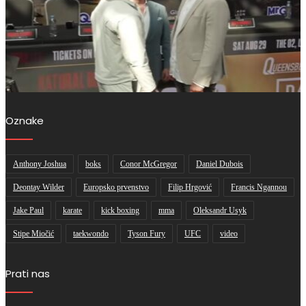
Oznake
Anthony Joshua
boks
Conor McGregor
Daniel Dubois
Deontay Wilder
Europsko prvenstvo
Filip Hrgović
Francis Ngannou
Jake Paul
karate
kick boxing
mma
Oleksandr Usyk
Stipe Miočić
taekwondo
Tyson Fury
UFC
video
Prati nas