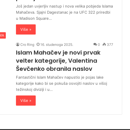
Još jedan uvjerljiv nastup i nova velika pobjeda Islama
Mahačeva. Sjajni Dagestanac je na UFC 322 priredbi
u Madison Square…
Više »
MA
Cro Ring
16. studenoga 2025.
0
377
Islam Mahačev je novi prvak
velter kategorije, Valentina
Ševčenko obranila naslov
Fantastični Islam Mahačev napustio je pojas lake
kategorije kako bi se pokuša osvojiti naslov u višoj
težinskoj diviziji i u…
Više »