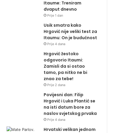
Itaume: Treniram
dvaput dnevno
Prije 1 dan
Usik smatra kako
Hrgović nije veliki test za
Itaumu: On je budućnost
Prije 4 dana
Hrgović žestoko
odgovorio Itaumi:
Zamisli da si ostao
tamo, pa nitko ne bi
znao za tebe!
Prije 2 dana
Povijesni dan: Filip
Hrgović i Luka Plantić se
na isti datum bore za
naslov svjetskog prvaka
Prije 4 dana
Hrvatski velikan jednom