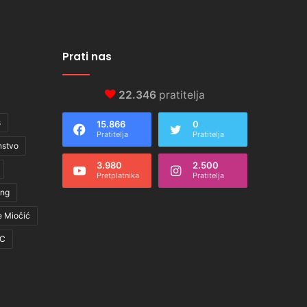
Prati nas
22.346
pratitelja
s
15.866
0
Pratitelja
Pratitelja
nstvo
3.980
2.500
Pretplatnika
Pratitelja
ing
e Miočić
C