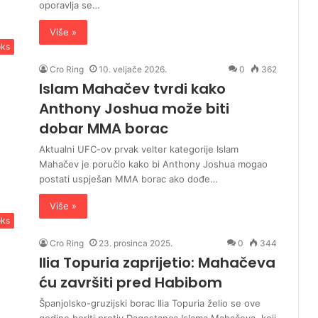
oporavlja se…
Više »
ks
Cro Ring
10. veljače 2026.
0
362
Islam Mahačev tvrdi kako
Anthony Joshua može biti
dobar MMA borac
Aktualni UFC-ov prvak velter kategorije Islam
Mahačev je poručio kako bi Anthony Joshua mogao
postati uspješan MMA borac ako dođe…
Više »
ks
Cro Ring
23. prosinca 2025.
0
344
Ilia Topuria zaprijetio: Mahačeva
ću završiti pred Habibom
Španjolsko-gruzijski borac Ilia Topuria želio se ove