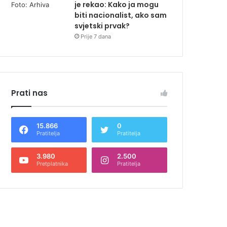
je rekao: Kako ja mogu
biti nacionalist, ako sam
svjetski prvak?
Prije 7 dana
Prati nas
15.866
0
Pratitelja
Pratitelja
3.980
2.500
Pretplatnika
Pratitelja