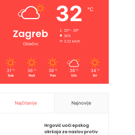
32
℃
Zagreb
32º - 26º
30%
3.22 km/h
Oblačno
31
36
38
38
34
℃
℃
℃
℃
℃
Sub
Ned
Pon
Uto
Sri
Najčitanije
Najnovije
Hrgović uoči epskog
okršaja za naslov protiv