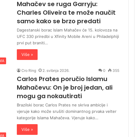
Mahačev se ruga Garryju:
Charles Oliveira te može naučit
samo kako se brzo predati
Dagestanski borac Islam Mahačev će 15. kolovoza na
UFC 330 priredbi u Xfinity Mobile Areni u Philadelphiji
prvi put braniti…
Više »
MA
Cro Ring
2. svibnja 2026.
0
355
Carlos Prates poručio Islamu
Mahačevu: On je broj jedan, ali
mogu ga nokautirati
Brazilski borac Carlos Prates ne skriva ambicije i
vjeruje kako može srušiti dominantnog prvaka velter
kategorije Islama Mahačeva. Vjeruje kako…
Više »
MA