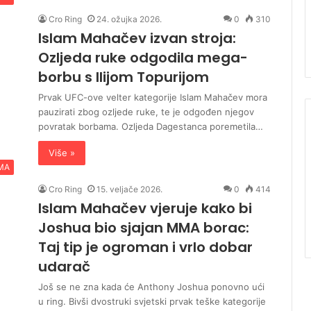
Cro Ring
24. ožujka 2026.
0
310
Islam Mahačev izvan stroja:
Ozljeda ruke odgodila mega-
borbu s Ilijom Topurijom
Prvak UFC-ove velter kategorije Islam Mahačev mora
pauzirati zbog ozljede ruke, te je odgođen njegov
povratak borbama. Ozljeda Dagestanca poremetila…
Više »
MA
Cro Ring
15. veljače 2026.
0
414
Islam Mahačev vjeruje kako bi
Joshua bio sjajan MMA borac:
Taj tip je ogroman i vrlo dobar
udarač
Još se ne zna kada će Anthony Joshua ponovno ući
u ring. Bivši dvostruki svjetski prvak teške kategorije