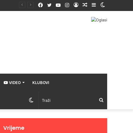
Facebook
Twitter
YouTube
Instagram
Prijava
Random
Sidebar
Switch
Article
skin
VIDEO
KLUBOVI
Switch
Traži
skin
Vrijeme