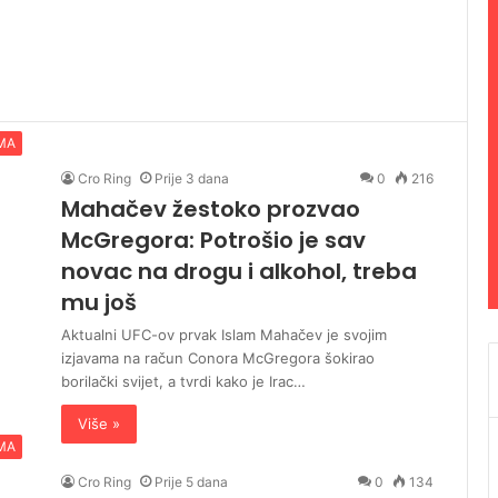
MA
Cro Ring
Prije 3 dana
0
216
Mahačev žestoko prozvao
McGregora: Potrošio je sav
novac na drogu i alkohol, treba
mu još
Aktualni UFC-ov prvak Islam Mahačev je svojim
izjavama na račun Conora McGregora šokirao
borilački svijet, a tvrdi kako je Irac…
Više »
MA
Cro Ring
Prije 5 dana
0
134