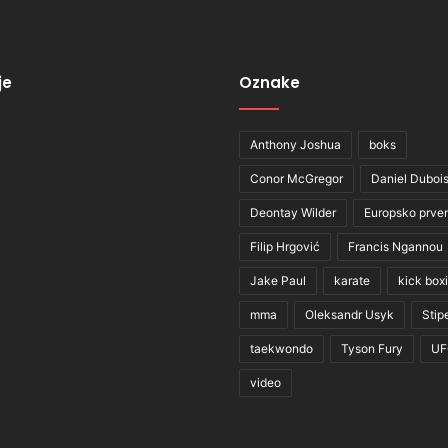
je
Oznake
Anthony Joshua
boks
Conor McGregor
Daniel Duboi
Deontay Wilder
Europsko prve
Filip Hrgović
Francis Ngannou
Jake Paul
karate
kick box
mma
Oleksandr Usyk
Stip
taekwondo
Tyson Fury
UF
video