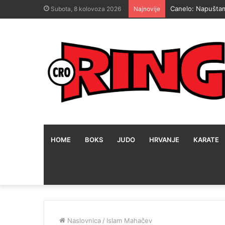
Frank Warren za 
Subota, 8 kolovoza 2026
Najnovije
HOME
BOKS
JUDO
HRVANJE
KARATE
Naslovnica
/
Islam Mahačev