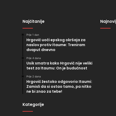
Najčitanije
Najnovi
Prije 1 dan
Hrgović uoči epskog okršaja za
naslov protiv Itaume: Treniram
dvaput dnevno
Prije 4 dana
Usik smatra kako Hrgović nije veliki
test za Itaumu: On je budućnost
Prije 2 dana
Hrgović žestoko odgovorio Itaumi:
Zamisli da si ostao tamo, pa nitko
ne bi znao za tebe!
Kategorije