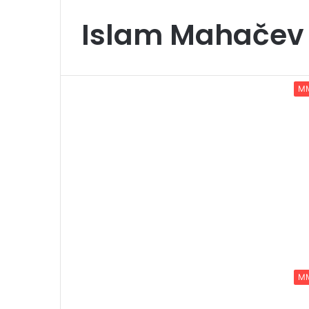
Islam Mahačev
M
M