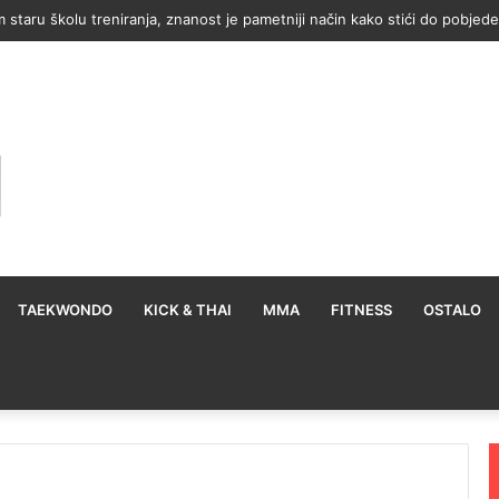
Mosesa Itaumu sprema još veću borbu: To bi bio ogroman meč
TAEKWONDO
KICK & THAI
MMA
FITNESS
OSTALO