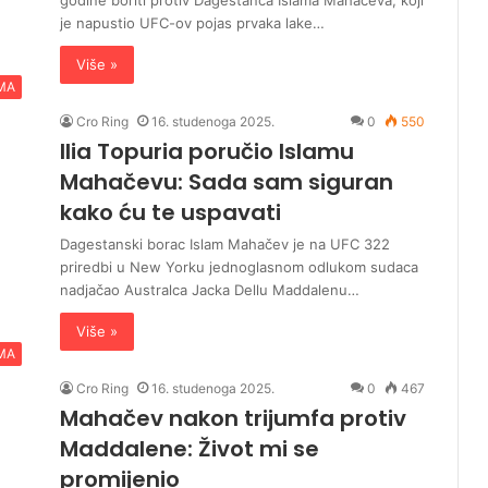
godine boriti protiv Dagestanca Islama Mahačeva, koji
je napustio UFC-ov pojas prvaka lake…
Više »
MA
Cro Ring
16. studenoga 2025.
0
550
Ilia Topuria poručio Islamu
Mahačevu: Sada sam siguran
kako ću te uspavati
Dagestanski borac Islam Mahačev je na UFC 322
priredbi u New Yorku jednoglasnom odlukom sudaca
nadjačao Australca Jacka Dellu Maddalenu…
Više »
MA
Cro Ring
16. studenoga 2025.
0
467
Mahačev nakon trijumfa protiv
Maddalene: Život mi se
promijenio