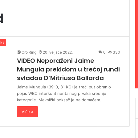
d
ks
Cro Ring
20. veljače 2022.
0
330
VIDEO Neporaženi Jaime
Munguia prekidom u trećoj rundi
svladao D’Mitriusa Ballarda
Jaime Munguia (39-0, 31 KO) je treći put obranio
pojas WBO interkontinentalnog prvaka srednje
kategorije. Meksički boksač je na domaćem…
Više »