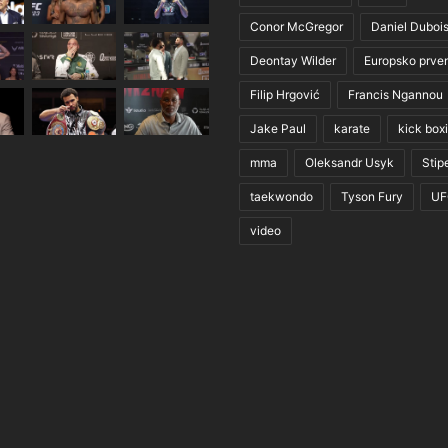
Conor McGregor
Daniel Duboi
Deontay Wilder
Europsko prve
Filip Hrgović
Francis Ngannou
Jake Paul
karate
kick box
mma
Oleksandr Usyk
Stip
taekwondo
Tyson Fury
UF
video