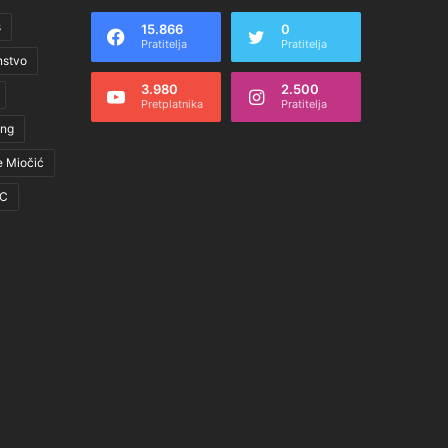
s
15.866
0
Pratitelja
Pratitelja
nstvo
3.980
2.500
Pretplatnika
Pratitelja
ing
e Miočić
C