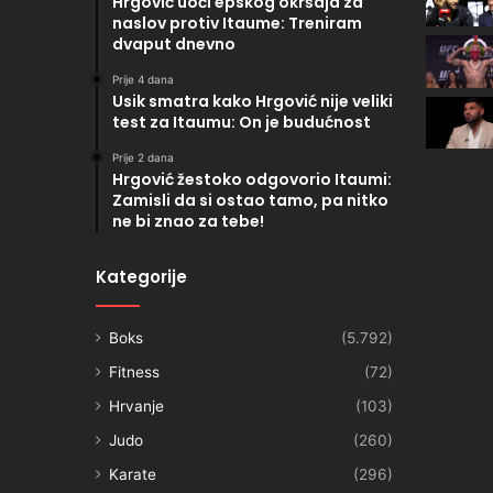
Hrgović uoči epskog okršaja za
naslov protiv Itaume: Treniram
dvaput dnevno
Prije 4 dana
Usik smatra kako Hrgović nije veliki
test za Itaumu: On je budućnost
Prije 2 dana
Hrgović žestoko odgovorio Itaumi:
Zamisli da si ostao tamo, pa nitko
ne bi znao za tebe!
Kategorije
Boks
(5.792)
Fitness
(72)
Hrvanje
(103)
Judo
(260)
Karate
(296)