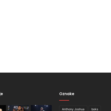
je
Oznake
Anthony Joshua
boks