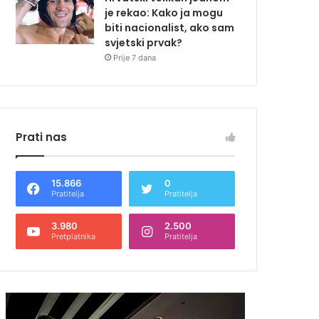
je rekao: Kako ja mogu
biti nacionalist, ako sam
svjetski prvak?
Prije 7 dana
Prati nas
15.866
0
Pratitelja
Pratitelja
3.980
2.500
Pretplatnika
Pratitelja