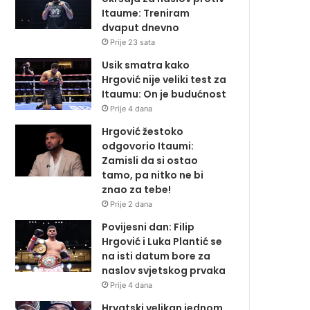
Itaume: Treniram
dvaput dnevno
Prije 23 sata
Usik smatra kako
Hrgović nije veliki test za
Itaumu: On je budućnost
Prije 4 dana
Hrgović žestoko
odgovorio Itaumi:
Zamisli da si ostao
tamo, pa nitko ne bi
znao za tebe!
Prije 2 dana
Povijesni dan: Filip
Hrgović i Luka Plantić se
na isti datum bore za
naslov svjetskog prvaka
Prije 4 dana
Hrvatski velikan jednom