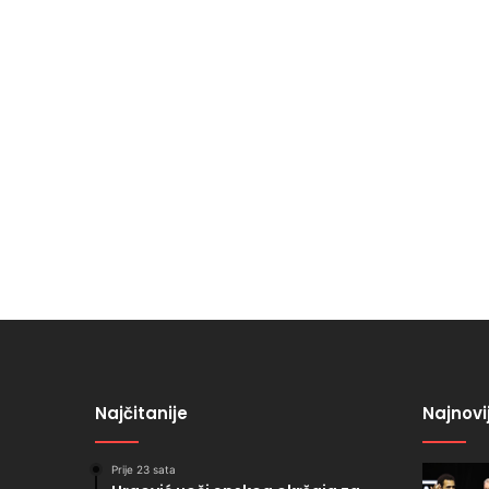
Najčitanije
Najnovi
Prije 23 sata