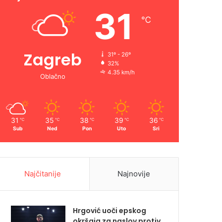
31
℃
Zagreb
31º - 26º
32%
4.35 km/h
Oblačno
31
35
38
39
36
℃
℃
℃
℃
℃
Sub
Ned
Pon
Uto
Sri
Najčitanije
Najnovije
Hrgović uoči epskog
okršaja za naslov protiv