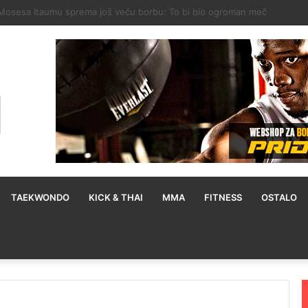
na i Pantoje predvodi UFC 331 priredbu, Tsarukyan dobio novog protivn
TAEKWONDO
KICK & THAI
MMA
FITNESS
OSTALO