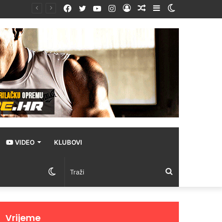
Facebook
Twitter
YouTube
Instagram
Prijava
Random
Sidebar
Switch
ika
Article
skin
VIDEO
KLUBOVI
Switch
Traži
skin
Vrijeme