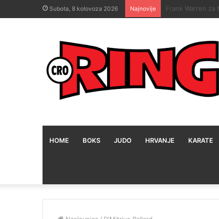
Okršaj između Va
Subota, 8 kolovoza 2026
Najnovije
HOME
BOKS
JUDO
HRVANJE
KARATE