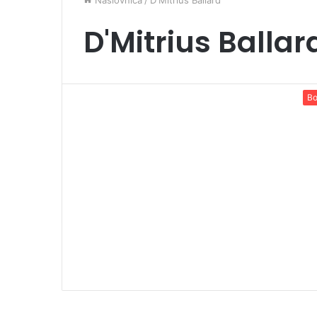
Naslovnica
/
D'Mitrius Ballard
D'Mitrius Ballar
Bo