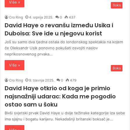
Više »
Boks
Cro Ring
4. srpnja 2025.
0
437
David Haye o revanšu između Usika i
Duboisa: Sve ide u njegovu korist
Još su samo dva tjedna ostala do londonskog spektakla na kojem
će Oleksandr Usik ponovno pokušati osvojiti naslov
neprikosnovenog prvaka…
Više »
Boks
Cro Ring
9. travnja 2025.
0
479
David Haye otkrio od koga je primio
najsnažniji udarac: Kada me pogodio
ostao sam u šoku
Bivši svjetski prvak David Haye u dvije težinske kategorije iza sebe
ima sjajnu i bogatu karijeru. Nekadašnji britanski boksač je…