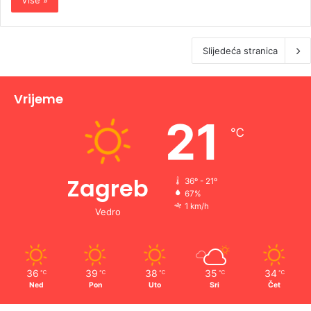
Više »
Slijedeća stranica
Vrijeme
21
℃
Zagreb
36º - 21º
67%
1 km/h
Vedro
36
39
38
35
34
℃
℃
℃
℃
℃
Ned
Pon
Uto
Sri
Čet