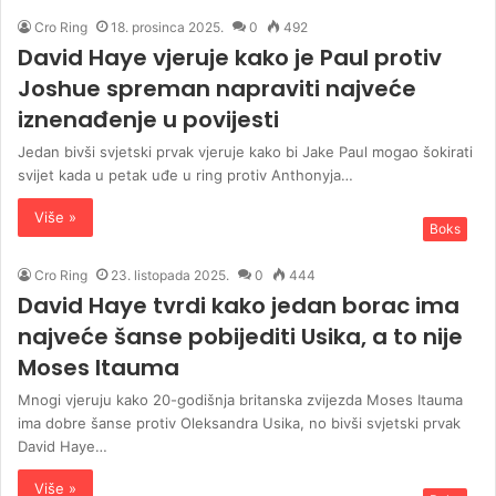
Cro Ring
18. prosinca 2025.
0
492
David Haye vjeruje kako je Paul protiv
Joshue spreman napraviti najveće
iznenađenje u povijesti
Jedan bivši svjetski prvak vjeruje kako bi Jake Paul mogao šokirati
svijet kada u petak uđe u ring protiv Anthonyja…
Više »
Boks
Cro Ring
23. listopada 2025.
0
444
David Haye tvrdi kako jedan borac ima
najveće šanse pobijediti Usika, a to nije
Moses Itauma
Mnogi vjeruju kako 20-godišnja britanska zvijezda Moses Itauma
ima dobre šanse protiv Oleksandra Usika, no bivši svjetski prvak
David Haye…
Više »