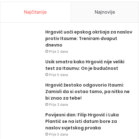
Najčitanije
Najnovije
Hrgović uoči epskog okršaja za naslov
protiv Itaume: Treniram dvaput
dnevno
Prije 2 dana
Usik smatra kako Hrgović nije veliki
test za Itaumu: On je budućnost
Prije 5 dana
Hrgović žestoko odgovorio Itaumi:
Zamisli da si ostao tamo, pa nitko ne
bi znao za tebe!
Prije 3 dana
Povijesni dan: Filip Hrgović i Luka
Plantić se na isti datum bore za
naslov svjetskog prvaka
Prije 5 dana