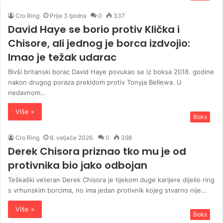
Cro Ring
Prije 3 tjedna
0
337
David Haye se borio protiv Klička i
Chisore, ali jednog je borca izdvojio:
Imao je težak udarac
Bivši britanski borac David Haye povukao se iz boksa 2018. godine
nakon drugog poraza prekidom protiv Tonyja Bellewa. U
nedavnom…
Više »
Boks
Cro Ring
8. veljače 2026.
0
398
Derek Chisora ​​priznao tko mu je od
protivnika bio jako odbojan
Teškaški veteran Derek Chisora je tijekom duge karijere dijelio ring
s vrhunskim borcima, no ima jedan protivnik kojeg stvarno nije…
Više »
Boks