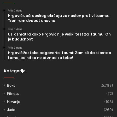
Prije 2 dana
Hrgović uoči epskog okršaja za naslov protiv Itaume:
Treniram dvaput dnevno
Prije 5 dana
Usik smatra kako Hrgović nije veliki test za Itaumu: On
je budućnost
Prije 3 dana
Hrgović žestoko odgovorio Itaumi: Zamisli da si ostao
tamo, pa nitko ne bi znao za tebe!
Kategorije
Boks
(5.793)
Fitness
(72)
Hrvanje
(103)
Judo
(260)