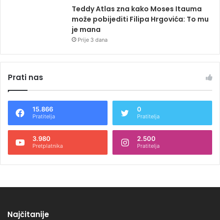
Teddy Atlas zna kako Moses Itauma
može pobijediti Filipa Hrgovića: To mu
je mana
Prije 3 dana
Prati nas
15.866
0
Pratitelja
Pratitelja
3.980
2.500
Pretplatnika
Pratitelja
Najčitanije