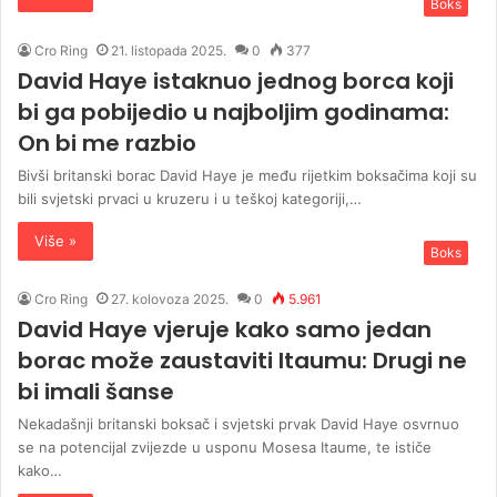
Boks
Cro Ring
21. listopada 2025.
0
377
David Haye istaknuo jednog borca koji
bi ga pobijedio u najboljim godinama:
On bi me razbio
Bivši britanski borac David Haye je među rijetkim boksačima koji su
bili svjetski prvaci u kruzeru i u teškoj kategoriji,…
Više »
Boks
Cro Ring
27. kolovoza 2025.
0
5.961
David Haye vjeruje kako samo jedan
borac može zaustaviti Itaumu: Drugi ne
bi imali šanse
Nekadašnji britanski boksač i svjetski prvak David Haye osvrnuo
se na potencijal zvijezde u usponu Mosesa Itaume, te ističe
kako…