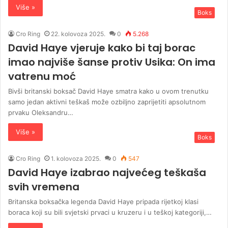
Više »
Boks
Cro Ring
22. kolovoza 2025.
0
5.268
David Haye vjeruje kako bi taj borac
imao najviše šanse protiv Usika: On ima
vatrenu moć
Bivši britanski boksač David Haye smatra kako u ovom trenutku
samo jedan aktivni teškaš može ozbiljno zaprijetiti apsolutnom
prvaku Oleksandru…
Više »
Boks
Cro Ring
1. kolovoza 2025.
0
547
David Haye izabrao najvećeg teškaša
svih vremena
Britanska boksačka legenda David Haye pripada rijetkoj klasi
boraca koji su bili svjetski prvaci u kruzeru i u teškoj kategoriji,…