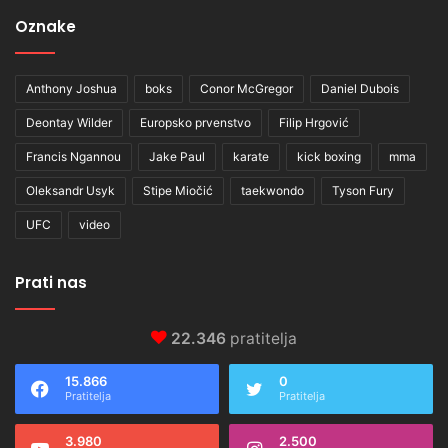
Oznake
Anthony Joshua
boks
Conor McGregor
Daniel Dubois
Deontay Wilder
Europsko prvenstvo
Filip Hrgović
Francis Ngannou
Jake Paul
karate
kick boxing
mma
Oleksandr Usyk
Stipe Miočić
taekwondo
Tyson Fury
UFC
video
Prati nas
22.346
pratitelja
15.866
0
Pratitelja
Pratitelja
3.980
2.500