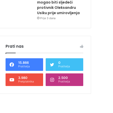
mogao biti sljedeći
protivnik Oleksandru
Usiku prije umirovljenja
Prije 3 dana
Prati nas
15.866
0
Pratitelja
Pratitelja
3.980
2.500
Pretplatnika
Pratitelja