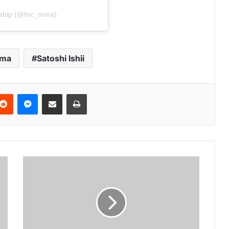
onship (@fnc_mma)
ma
Satoshi Ishii
terest
Reddit
Messenger
Podijeli e-mailom
Ispis