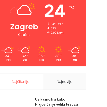
24
℃
Zagreb
34º - 24º
63%
0.92 km/h
Oblačno
34
32
36
38
38
℃
℃
℃
℃
℃
Pet
Sub
Ned
Pon
Uto
Najčitanije
Najnovije
Usik smatra kako
Hrgović nije veliki test za