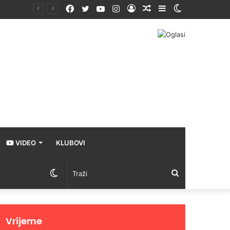
Facebook
Twitter
YouTube
Instagram
Prijava
Random
Sidebar
Switch
Article
skin
VIDEO
KLUBOVI
Switch
Traži
skin
Vrijeme