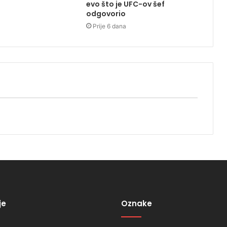
evo što je UFC-ov šef
odgovorio
Prije 6 dana
je
Oznake