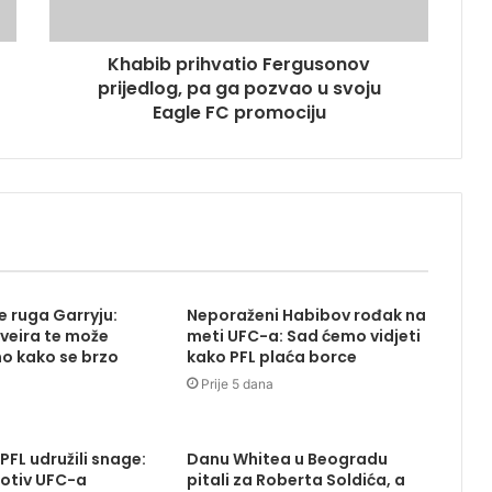
Khabib prihvatio Fergusonov
prijedlog, pa ga pozvao u svoju
Eagle FC promociju
 ruga Garryju:
Neporaženi Habibov rođak na
iveira te može
meti UFC-a: Sad ćemo vidjeti
o kako se brzo
kako PFL plaća borce
Prije 5 dana
 PFL udružili snage:
Danu Whitea u Beogradu
otiv UFC-a
pitali za Roberta Soldića, a