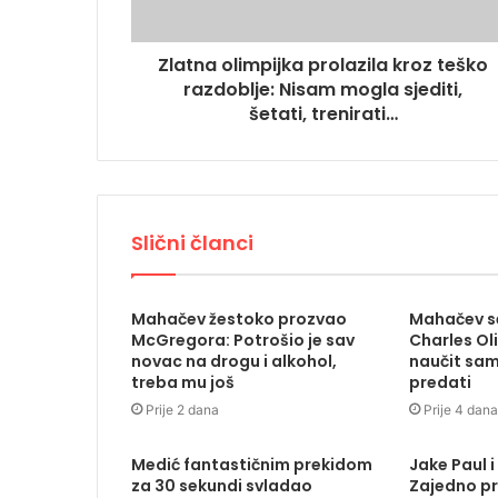
Zlatna olimpijka prolazila kroz teško
razdoblje: Nisam mogla sjediti,
šetati, trenirati…
Slični članci
Mahačev žestoko prozvao
Mahačev se
McGregora: Potrošio je sav
Charles Ol
novac na drogu i alkohol,
naučit sam
treba mu još
predati
Prije 2 dana
Prije 4 dana
Medić fantastičnim prekidom
Jake Paul i
za 30 sekundi svladao
Zajedno pr