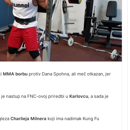
ti
MMA borbu
protiv Dana Spohna, ali meč otkazan, jer
 je nastup na FNC-ovoj priredbi u
Karlovcu
, a sada je
ngleza
Charlieja Milnera
koji ima nadimak Kung Fu