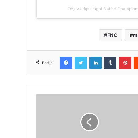
Objavu dijeli Fight Nation Champi
FNC
m
Facebook
Twitter
LinkedIn
Tumblr
Pin
Podijeli