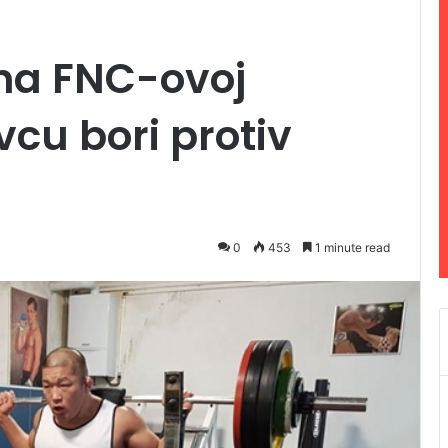
 na FNC-ovoj
vcu bori protiv
0
453
1 minute read