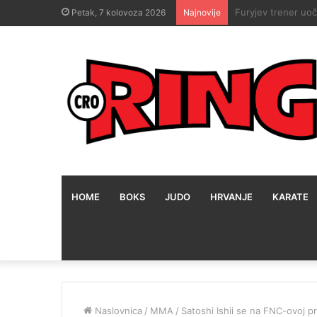
Teddy Atlas zna ka
Petak, 7 kolovoza 2026
Najnovije
HOME
BOKS
JUDO
HRVANJE
KARATE
Naslovnica
/
MMA
/
Satoshi Ishii se na FNC-ovoj p