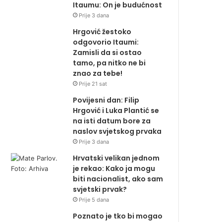
Itaumu: On je budućnost
Prije 3 dana
Hrgović žestoko
odgovorio Itaumi:
Zamisli da si ostao
tamo, pa nitko ne bi
znao za tebe!
Prije 21 sat
Povijesni dan: Filip
Hrgović i Luka Plantić se
na isti datum bore za
naslov svjetskog prvaka
Prije 3 dana
Hrvatski velikan jednom
je rekao: Kako ja mogu
biti nacionalist, ako sam
svjetski prvak?
Prije 5 dana
Poznato je tko bi mogao