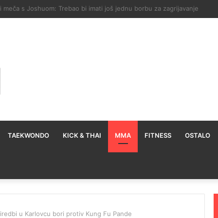
ko Moses Itauma može pobijediti Filipa Hrgovića: To mu je mana
TAEKWONDO
KICK & THAI
MMA
FITNESS
OSTALO
riredbi u Karlovcu bori protiv Kung Fu Pande