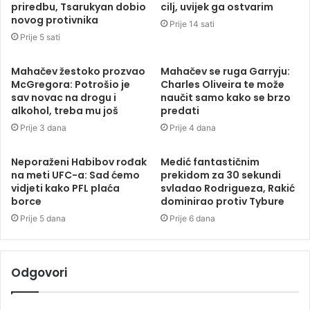
priredbu, Tsarukyan dobio
cilj, uvijek ga ostvarim
novog protivnika
Prije 14 sati
Prije 5 sati
Mahačev žestoko prozvao
Mahačev se ruga Garryju:
McGregora: Potrošio je
Charles Oliveira te može
sav novac na drogu i
naučit samo kako se brzo
alkohol, treba mu još
predati
Prije 3 dana
Prije 4 dana
Neporaženi Habibov rođak
Medić fantastičnim
na meti UFC-a: Sad ćemo
prekidom za 30 sekundi
vidjeti kako PFL plaća
svladao Rodrigueza, Rakić
borce
dominirao protiv Tybure
Prije 5 dana
Prije 6 dana
Odgovori