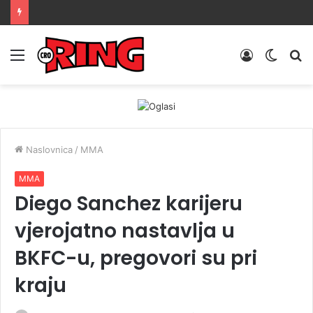
Menu
Prijava
Switch
Tr
skin
Naslovnica
/
MMA
MMA
Diego Sanchez karijeru
vjerojatno nastavlja u
BKFC-u, pregovori su pri
kraju