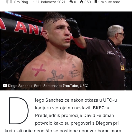
Cro Ring
11. kolovoza 2021.
0
350
1 minute read
Diego Sanchez. Foto: Screenshot (YouTube, UFC)
D
iego Sanchez će nakon otkaza u UFC-u
karijeru vjerojatno nastaviti
BKFC
-u.
Predsjednik promocije David Feldman
potvrdio kako su pregovori s Diegom pri
kraju, ali prije nego što se postigne dogovor borac mora