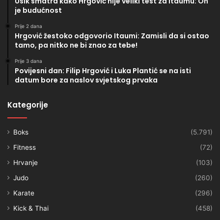
Usik smatra kako Hrgović nije veliki test za Itaumu: On
je budućnost
Prije 2 dana
Hrgović žestoko odgovorio Itaumi: Zamisli da si ostao
tamo, pa nitko ne bi znao za tebe!
Prije 3 dana
Povijesni dan: Filip Hrgović i Luka Plantić se na isti
datum bore za naslov svjetskog prvaka
Kategorije
Boks
(5.791)
Fitness
(72)
Hrvanje
(103)
Judo
(260)
Karate
(296)
Kick & Thai
(458)