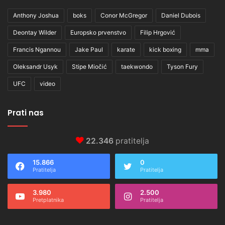
Anthony Joshua
boks
Conor McGregor
Daniel Dubois
Deontay Wilder
Europsko prvenstvo
Filip Hrgović
Francis Ngannou
Jake Paul
karate
kick boxing
mma
Oleksandr Usyk
Stipe Miočić
taekwondo
Tyson Fury
UFC
video
Prati nas
22.346
pratitelja
15.866
0
Pratitelja
Pratitelja
3.980
2.500
Pretplatnika
Pratitelja