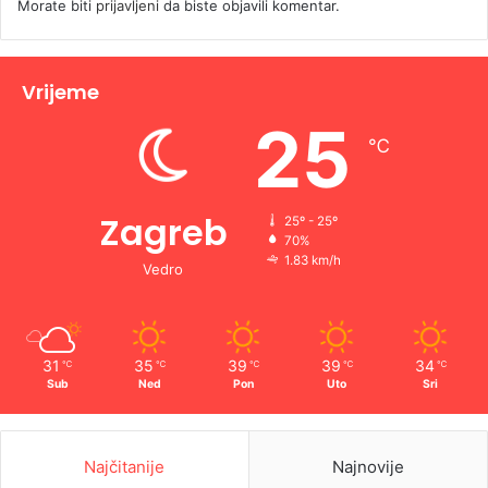
Morate biti
prijavljeni
da biste objavili komentar.
Vrijeme
25
℃
Zagreb
25º - 25º
70%
1.83 km/h
Vedro
31
35
39
39
34
℃
℃
℃
℃
℃
Sub
Ned
Pon
Uto
Sri
Najčitanije
Najnovije