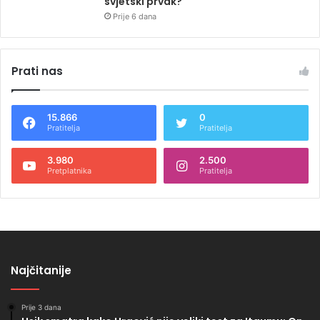
svjetski prvak?
Prije 6 dana
Prati nas
15.866
0
Pratitelja
Pratitelja
3.980
2.500
Pretplatnika
Pratitelja
Najčitanije
Prije 3 dana