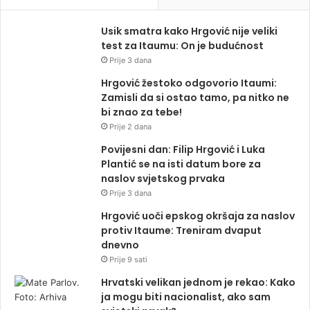
Usik smatra kako Hrgović nije veliki
test za Itaumu: On je budućnost
Prije 3 dana
Hrgović žestoko odgovorio Itaumi:
Zamisli da si ostao tamo, pa nitko ne
bi znao za tebe!
Prije 2 dana
Povijesni dan: Filip Hrgović i Luka
Plantić se na isti datum bore za
naslov svjetskog prvaka
Prije 3 dana
Hrgović uoči epskog okršaja za naslov
protiv Itaume: Treniram dvaput
dnevno
Prije 9 sati
Hrvatski velikan jednom je rekao: Kako
ja mogu biti nacionalist, ako sam