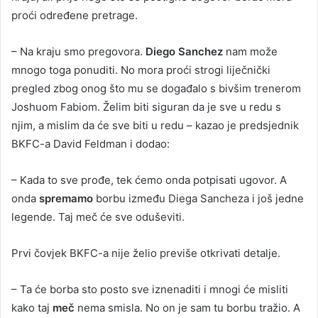
proći određene pretrage.
– Na kraju smo pregovora.
Diego Sanchez
nam može
mnogo toga ponuditi. No mora proći strogi liječnički
pregled zbog onog što mu se događalo s bivšim trenerom
Joshuom Fabiom. Želim biti siguran da je sve u redu s
njim, a mislim da će sve biti u redu – kazao je predsjednik
BKFC-a David Feldman i dodao:
– Kada to sve prođe, tek ćemo onda potpisati ugovor. A
onda
spremamo
borbu između Diega Sancheza i još jedne
legende. Taj meč će sve oduševiti.
Prvi čovjek BKFC-a nije želio previše otkrivati detalje.
– Ta će borba sto posto sve iznenaditi i mnogi će misliti
kako taj
meč
nema smisla. No on je sam tu borbu tražio. A