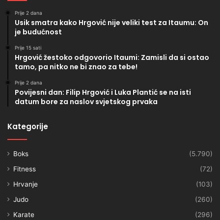
Prije 2 dana
Usik smatra kako Hrgović nije veliki test za Itaumu: On
je budućnost
Prije 15 sati
Hrgović žestoko odgovorio Itaumi: Zamisli da si ostao
tamo, pa nitko ne bi znao za tebe!
Prije 2 dana
Povijesni dan: Filip Hrgović i Luka Plantić se na isti
datum bore za naslov svjetskog prvaka
Kategorije
Boks
(5.790)
Fitness
(72)
Hrvanje
(103)
Judo
(260)
Karate
(296)