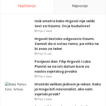
Najčitanije
Najnovije
Usik smatra kako Hrgović nije veliki
test za Itaumu: On je budućnost
Prije 2 dana
Hrgović žestoko odgovorio Itaumi:
Zamisli da si ostao tamo, pa nitko ne
bi znao za tebe!
Prije 15 sati
Povijesni dan: Filip Hrgović i Luka
Plantić se na isti datum bore za
naslov svjetskog prvaka
Prije 2 dana
Hrvatski velikan jednom je rekao: Kako
ja mogu biti nacionalist, ako sam
svjetski prvak?
Prije 5 dana