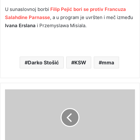
U sunaslovnoj borbi
Filip Pejić bori se protiv Francuza
Salahdine Parnasse
, a u program je uvršten i meč između
Ivana Erslana
i Przemyslawa Misiala.
Darko Stošić
KSW
mma