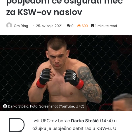
pobjedom će osigurati meč
za KSW-ov naslov
Cro Ring
25. svibnja 2021.
0
699
1 minute read
Darko Stošić. Foto: Screenshot (YouTube, UFC)
B
ivši UFC-ov borac
Darko Stošić
(14-4) u
ožujku je uspješno debitirao u KSW-u. U