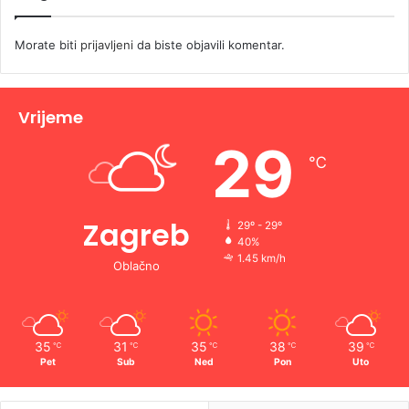
Morate biti
prijavljeni
da biste objavili komentar.
Vrijeme
29
℃
Zagreb
29º - 29º
40%
1.45 km/h
Oblačno
35
31
35
38
39
℃
℃
℃
℃
℃
Pet
Sub
Ned
Pon
Uto