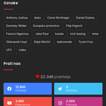
Oznake
Anthony Joshua
boks
Conor McGregor
Daniel Dubois
Deontay Wilder
Europsko prvenstvo
Filip Hrgović
Francis Ngannou
Jake Paul
karate
kick boxing
mma
Oleksandr Usyk
Stipe Miočić
taekwondo
Tyson Fury
UFC
video
Prati nas
22.346
pratitelja
15.866
0
Pratitelja
Pratitelja
3.980
2.500
Pretplatnika
Pratitelja