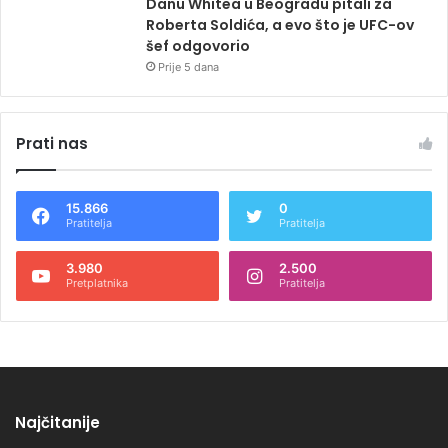
Danu Whitea u Beogradu pitali za
Roberta Soldića, a evo što je UFC-ov
šef odgovorio
Prije 5 dana
Prati nas
15.866
0
Pratitelja
Pratitelja
3.980
2.500
Pretplatnika
Pratitelja
Najčitanije