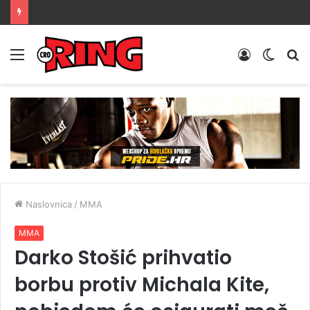
Menu
Prijava
Switch
Tr
skin
Naslovnica
/
MMA
MMA
Darko Stošić prihvatio
borbu protiv Michala Kite,