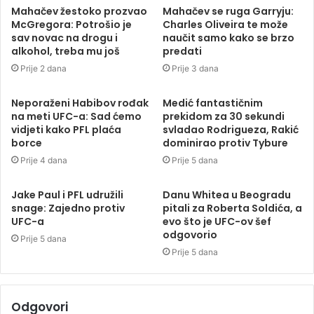
Mahačev žestoko prozvao
Mahačev se ruga Garryju:
McGregora: Potrošio je
Charles Oliveira te može
sav novac na drogu i
naučit samo kako se brzo
alkohol, treba mu još
predati
Prije 2 dana
Prije 3 dana
Neporaženi Habibov rođak
Medić fantastičnim
na meti UFC-a: Sad ćemo
prekidom za 30 sekundi
vidjeti kako PFL plaća
svladao Rodrigueza, Rakić
borce
dominirao protiv Tybure
Prije 4 dana
Prije 5 dana
Jake Paul i PFL udružili
Danu Whitea u Beogradu
snage: Zajedno protiv
pitali za Roberta Soldića, a
UFC-a
evo što je UFC-ov šef
odgovorio
Prije 5 dana
Prije 5 dana
Odgovori