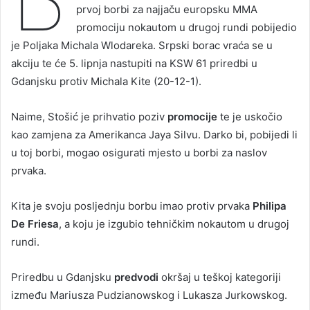
prvoj borbi za najjaču europsku MMA
promociju nokautom u drugoj rundi pobijedio
je Poljaka Michala Wlodareka. Srpski borac vraća se u
akciju te će 5. lipnja nastupiti na KSW 61 priredbi u
Gdanjsku protiv Michala Kite (20-12-1).
Naime, Stošić je prihvatio poziv
promocije
te je uskočio
kao zamjena za Amerikanca Jaya Silvu. Darko bi, pobijedi li
u toj borbi, mogao osigurati mjesto u borbi za naslov
prvaka.
Kita je svoju posljednju borbu imao protiv prvaka
Philipa
De Friesa
, a koju je izgubio tehničkim nokautom u drugoj
rundi.
Priredbu u Gdanjsku
predvodi
okršaj u teškoj kategoriji
između Mariusza Pudzianowskog i Lukasza Jurkowskog.