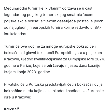
Međunarodni turnir ‘Felix Stamm’ održava se u čast
legendarnog poljskog trenera kojeg smatraju ‘ocem
poljske škole boksa’, a tijekom
desetljeća
postao je jedan
od najuglednijih europskih turnira koji je redovito u IBA-
inu kalendaru.
Turnir će ove godine za mnoge europske boksačice i
boksače biti glavni tekst uoči Europskih igara u poljskom
Krakowu, ujedno kvalifikacijskima za Olimpijske igre 2024.
godine u Parizu, koje se
održavaju
mjesec dana kasnije,
krajem lipnja 2023. godine.
Hrvatsku će u Pultusku predstavljati četiri boksača i dvije
boksačice
među kojima su također kandidati za Europske
igre u Krakowu:
BOKSAČI