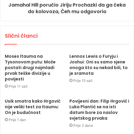
Jamahal Hill poručio Jiriju Prochazki da ga čeka
do kolovoza, Čeh mu odgovorio
Slični članci
Moses Itauma na
Lennox Lewis o Furyju i
Tysonovom putu: Može
Joshui: Oni su samo sjene
postati drugi najmlađi
onoga što su nekad bili, to
prvak teške divizije u
je sramota
povijesti
Prije 15 sati
Prije 11 sati
Usik smatra kako Hrgović
Povijesni dan: Filip Hrgović i
nije veliki test za Itaumu:
Luka Plantić se na isti
On je budućnost
datum bore za naslov
svjetskog prvaka
Prije 1 dan
Prije 2 dana