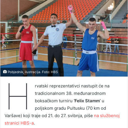
Pobjednik, ilustracija. Foto: HBS
H
rvatski reprezentativci nastupit će na
tradicionalnom 38. međunarodnom
boksačkom turniru
‘Felix Stamm’
u
poljskom gradu Pultusku (70 km od
Varšave) koji traje od 21. do 27. svibnja, piše
na službenoj
stranici HBS-a
.