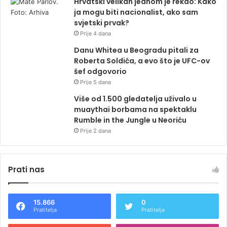
Hrvatski velikan jednom je rekao: Kako
ja mogu biti nacionalist, ako sam
svjetski prvak?
Prije 4 dana
Danu Whitea u Beogradu pitali za
Roberta Soldića, a evo što je UFC-ov
šef odgovorio
Prije 5 dana
Više od 1.500 gledatelja uživalo u
muaythai borbama na spektaklu
Rumble in the Jungle u Neoriću
Prije 2 dana
Prati nas
15.866
0
Pratitelja
Pratitelja