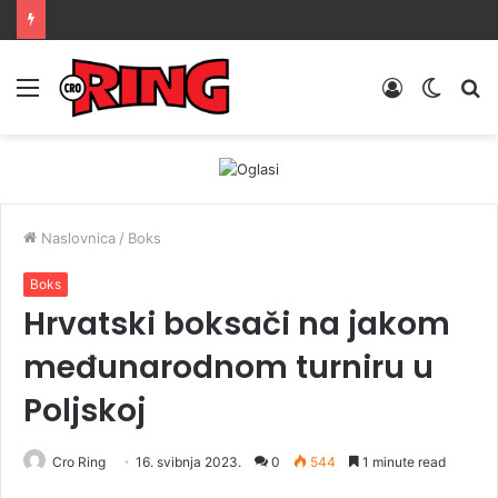
Menu
Prijava
Switch
Tr
skin
Naslovnica
/
Boks
Boks
Hrvatski boksači na jakom
međunarodnom turniru u
Poljskoj
Cro Ring
16. svibnja 2023.
0
544
1 minute read