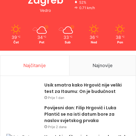
Zagreb
52%
0.71 km/h
Vedro
39
34
33
36
38
℃
℃
℃
℃
℃
Čet
Pet
Sub
Ned
Pon
Najčitanije
Najnovije
Usik smatra kako Hrgović nije veliki
test za Itaumu: On je budućnost
Prije 1 dan
Povijesni dan: Filip Hrgović i Luka
Plantić se na isti datum bore za
naslov svjetskog prvaka
Prije 2 dana