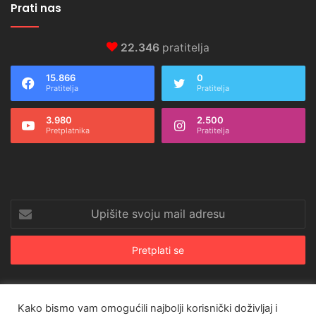
Prati nas
22.346
pratitelja
15.866
0
Pratitelja
Pratitelja
3.980
2.500
Pretplatnika
Pratitelja
Upišite
svoju
mail
adresu
Kako bismo vam omogućili najbolji korisnički doživljaj i
© Copyright 2026, All Rights Reserved |
CroRing Magazin