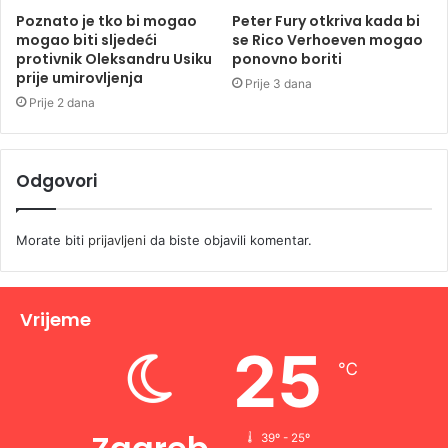
Poznato je tko bi mogao
Peter Fury otkriva kada bi
mogao biti sljedeći
se Rico Verhoeven mogao
protivnik Oleksandru Usiku
ponovno boriti
prije umirovljenja
Prije 3 dana
Prije 2 dana
Odgovori
Morate biti
prijavljeni
da biste objavili komentar.
Vrijeme
25
℃
39º - 25º