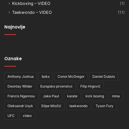
Kickboxing – VIDEO
(1)
Taekwondo – VIDEO
(11)
Najnovije
Oznake
Anthony Joshua
boks
Conor McGregor
Daniel Dubois
Deontay Wilder
Europsko prvenstvo
Filip Hrgović
Francis Ngannou
Jake Paul
karate
kick boxing
mma
Oleksandr Usyk
Stipe Miočić
taekwondo
Tyson Fury
UFC
video