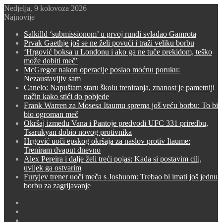
Nedjelja, 9 kolovoza 2026
Najnovije
Salkilld ‘submissionom’ u prvoj rundi svladao Gamrota
Prvak Gaethje još se ne želi povući i traži veliku borbu
‘Hrgović boksa u Londonu i ako ga ne tuče prekidom, teško
može dobiti meč’
McGregor nakon operacije poslao moćnu poruku:
Nezaustavljiv sam
Canelo: Napuštam staru školu treniranja, znanost je pametniji
način kako stići do pobjede
Frank Warren za Mosesa Itaumu sprema još veću borbu: To bi
bio ogroman meč
Okršaj između Vana i Pantoje predvodi UFC 331 priredbu,
Tsarukyan dobio novog protivnika
Hrgović uoči epskog okršaja za naslov protiv Itaume:
Treniram dvaput dnevno
Alex Pereira i dalje želi treći pojas: Kada si postavim cilj,
uvijek ga ostvarim
Furyjev trener uoči meča s Joshuom: Trebao bi imati još jednu
borbu za zagrijavanje
Switch
skin
Sidebar
Random