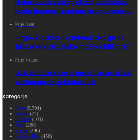
Hrgović uoči epskog okršaja za naslov
protiv Itaume: Treniram dvaput dnevno
Prije 8 sati
‘Hrgović boksa u Londonu i ako ga ne
tuče prekidom, teško može dobiti meč’
Prije 5 dana
Usik smatra kako Hrgović nije veliki test
za Itaumu: On je budućnost
Kategorije
Boks
(5.794)
Fitness
(72)
Hrvanje
(103)
Judo
(260)
Karate
(296)
Kick & Thai
(458)