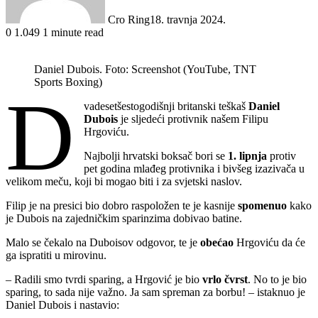
Cro Ring
18. travnja 2024.
0
1.049
1 minute read
Daniel Dubois. Foto: Screenshot (YouTube, TNT
Sports Boxing)
D
vadesetšestogodišnji britanski teškaš
Daniel
Dubois
je sljedeći protivnik našem Filipu
Hrgoviću.
Najbolji hrvatski boksač bori se
1. lipnja
protiv
pet godina mlađeg protivnika i bivšeg izazivača u
velikom meču, koji bi mogao biti i za svjetski naslov.
Filip je na presici bio dobro raspoložen te je kasnije
spomenuo
kako
je Dubois na zajedničkim sparinzima dobivao batine.
Malo se čekalo na Duboisov odgovor, te je
obećao
Hrgoviću da će
ga ispratiti u mirovinu.
– Radili smo tvrdi sparing, a Hrgović je bio
vrlo čvrst
. No to je bio
sparing, to sada nije važno. Ja sam spreman za borbu! – istaknuo je
Daniel Dubois i nastavio: