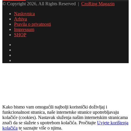
mail
© Copyright 2026, All Rights Reserved |
CroRing Magazin
adresu
Naslovnica
Arhiva
Pravila o privatnosti
Impressum
SHOP
Facebook
Twitter
YouTube
Instagram
Facebook
Twitter
Messenger
Messenger
WhatsApp
Telegram
Viber
Back
to
top
button
Kako bismo vam omogućili najbolji korisnički doživljaj i
funkcionalnost stranica, naše internetske stranice upotrebljavaju
kolačiće (cookies). Nastavak služenja našim internetskim stranicama
znači da se slažete s upotrebom kolačića. Pročitajte
Uvjete korištenja
kolačića
te saznajte više o njima.