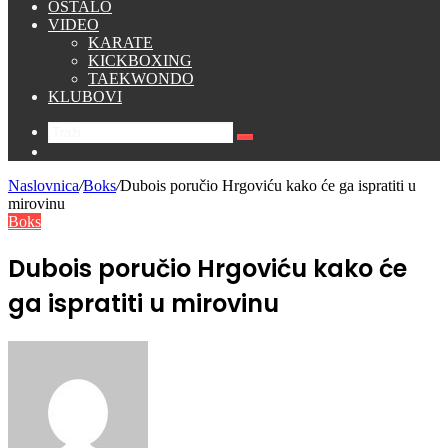
OSTALO
VIDEO
KARATE
KICKBOXING
TAEKWONDO
KLUBOVI
Traži
Switch
skin
Naslovnica
/
Boks
/
Dubois poručio Hrgoviću kako će ga ispratiti u
mirovinu
Boks
Dubois poručio Hrgoviću kako će
ga ispratiti u mirovinu