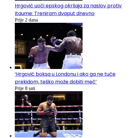
Hrgović uoči epskog okršaja za naslov protiv
Itaume: Treniram dvaput dnevno
Prije 2 dana
‘Hrgović boksa u Londonu i ako ga ne tuče
prekidom, teško može dobiti meč’
Prije 8 sati