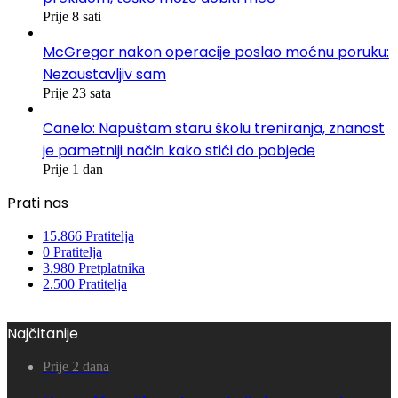
Prije 8 sati
McGregor nakon operacije poslao moćnu poruku:
Nezaustavljiv sam
Prije 23 sata
Canelo: Napuštam staru školu treniranja, znanost
je pametniji način kako stići do pobjede
Prije 1 dan
Prati nas
15.866
Pratitelja
0
Pratitelja
3.980
Pretplatnika
2.500
Pratitelja
Najčitanije
Prije 2 dana