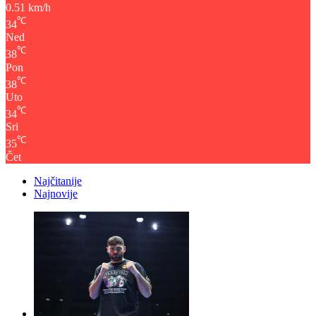
0.51 km/h
℃
34
Ned
℃
38
Pon
℃
38
Uto
℃
34
Sri
℃
35
Čet
Najčitanije
Najnovije