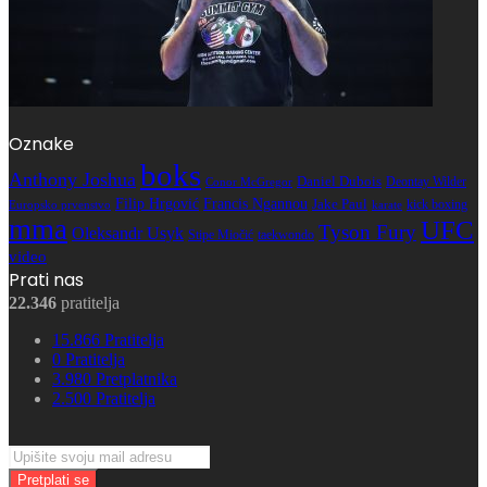
Oznake
boks
Anthony Joshua
Daniel Dubois
Deontay Wilder
Conor McGregor
Filip Hrgović
Francis Ngannou
Jake Paul
kick boxing
karate
Europsko prvenstvo
mma
UFC
Tyson Fury
Oleksandr Usyk
Stipe Miočić
taekwondo
video
Prati nas
22.346
pratitelja
15.866
Pratitelja
0
Pratitelja
3.980
Pretplatnika
2.500
Pratitelja
Upišite
svoju