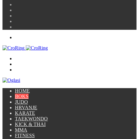
Article
Prijava
Instagram
YouTube
Twitter
Facebook
Menu
Traži
Switch
skin
Prijava
HOME
BOKS
JUDO
HRVANJE
KARATE
TAEKWONDO
KICK & THAI
MMA
FITNESS