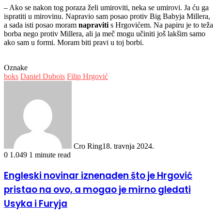
– Ako se nakon tog poraza želi umiroviti, neka se umirovi. Ja ću ga
ispratiti u mirovinu. Napravio sam posao protiv Big Babyja Millera,
a sada isti posao moram
napraviti
s Hrgovićem. Na papiru je to teža
borba nego protiv Millera, ali ja meč mogu učiniti još lakšim samo
ako sam u formi. Moram biti pravi u toj borbi.
Oznake
boks
Daniel Dubois
Filip Hrgović
Cro Ring
18. travnja 2024.
0
1.049
1 minute read
Engleski novinar iznenađen što je Hrgović
pristao na ovo, a mogao je mirno gledati
Usyka i Furyja