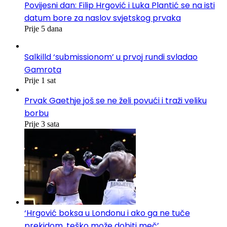
Povijesni dan: Filip Hrgović i Luka Plantić se na isti
datum bore za naslov svjetskog prvaka
Prije 5 dana
Salkilld ‘submissionom’ u prvoj rundi svladao
Gamrota
Prije 1 sat
Prvak Gaethje još se ne želi povući i traži veliku
borbu
Prije 3 sata
‘Hrgović boksa u Londonu i ako ga ne tuče
prekidom, teško može dobiti meč’