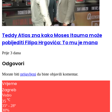
Teddy Atlas zna kako Moses Itauma može
pobijediti Filipa Hrgovića: To mu je mana
Prije 3 dana
Odgovori
Morate biti
prijavljeni
da biste objavili komentar.
Vrijeme
Zagreb
Vedro
℃
35
35º - 28º
30%