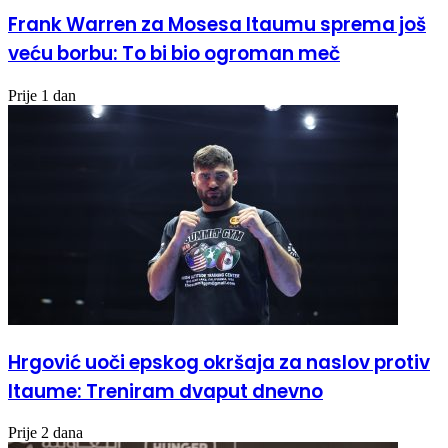
Frank Warren za Mosesa Itaumu sprema još
veću borbu: To bi bio ogroman meč
Prije 1 dan
Hrgović uoči epskog okršaja za naslov protiv
Itaume: Treniram dvaput dnevno
Prije 2 dana