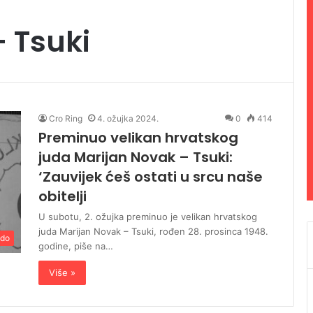
 Tsuki
Cro Ring
4. ožujka 2024.
0
414
Preminuo velikan hrvatskog
juda Marijan Novak – Tsuki:
‘Zauvijek ćeš ostati u srcu naše
obitelji
U subotu, 2. ožujka preminuo je velikan hrvatskog
juda Marijan Novak – Tsuki, rođen 28. prosinca 1948.
do
godine, piše na…
Više »