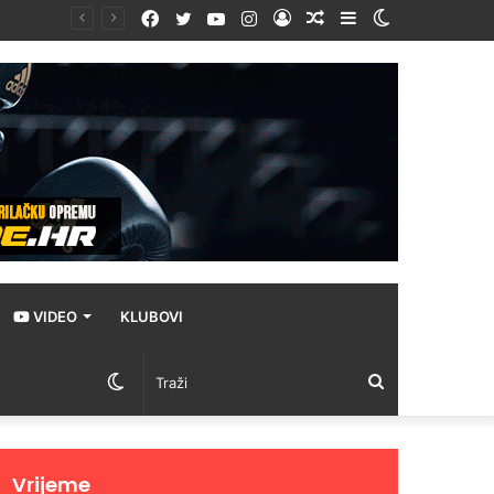
Facebook
Twitter
YouTube
Instagram
Prijava
Random
Sidebar
Switch
!
Article
skin
VIDEO
KLUBOVI
Switch
Traži
skin
Vrijeme