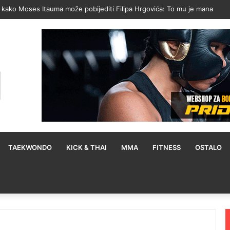
odgovorio Itaumi: Zamisli da si ostao tamo, pa nitko ne bi znao za tebe
TAEKWONDO
KICK & THAI
MMA
FITNESS
OSTALO