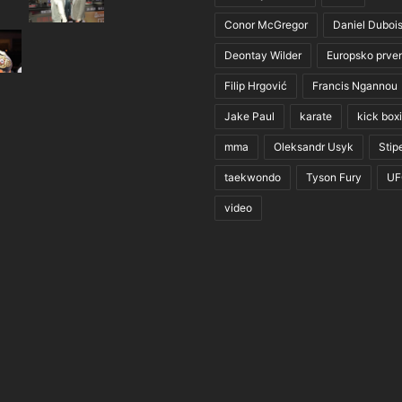
Conor McGregor
Daniel Duboi
Deontay Wilder
Europsko prve
Filip Hrgović
Francis Ngannou
Jake Paul
karate
kick box
mma
Oleksandr Usyk
Stip
taekwondo
Tyson Fury
UF
video