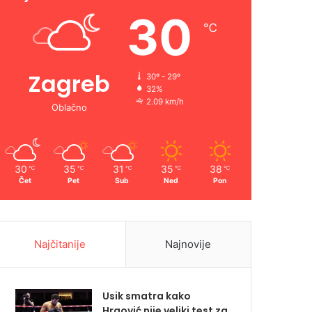
30
℃
Zagreb
30º - 29º
32%
2.09 km/h
Oblačno
30
35
31
35
38
℃
℃
℃
℃
℃
Čet
Pet
Sub
Ned
Pon
Najčitanije
Najnovije
Usik smatra kako
Hrgović nije veliki test za