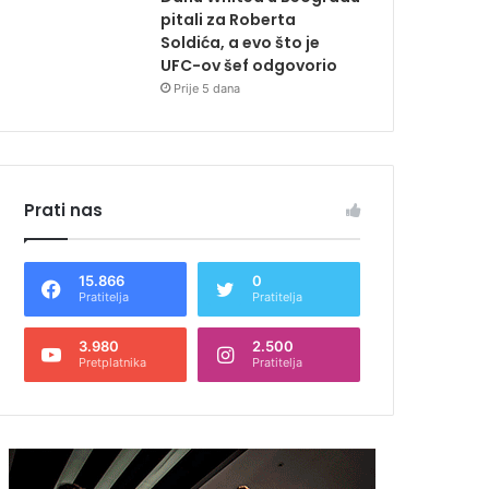
pitali za Roberta
Soldića, a evo što je
UFC-ov šef odgovorio
Prije 5 dana
Prati nas
15.866
0
Pratitelja
Pratitelja
3.980
2.500
Pretplatnika
Pratitelja