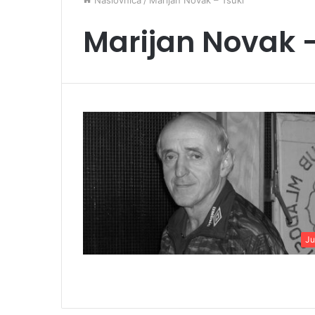
Naslovnica
/
Marijan Novak – Tsuki
Marijan Novak –
Ju