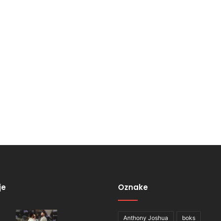
je
Oznake
Anthony Joshua
boks