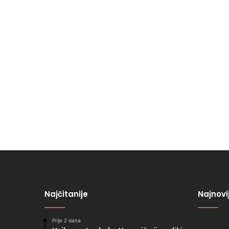
Najčitanije
Najnovi
Prije 2 dana