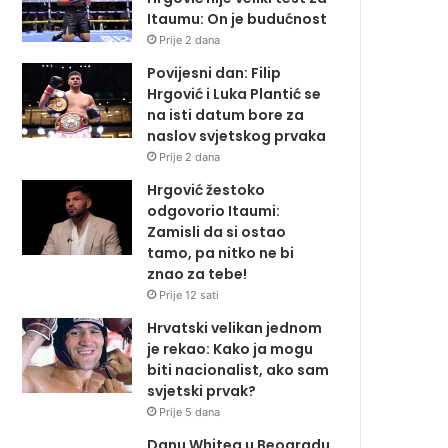
Itaumu: On je budućnost
Prije 2 dana
Povijesni dan: Filip
Hrgović i Luka Plantić se
na isti datum bore za
naslov svjetskog prvaka
Prije 2 dana
Hrgović žestoko
odgovorio Itaumi:
Zamisli da si ostao
tamo, pa nitko ne bi
znao za tebe!
Prije 12 sati
Hrvatski velikan jednom
je rekao: Kako ja mogu
biti nacionalist, ako sam
svjetski prvak?
Prije 5 dana
Danu Whitea u Beogradu