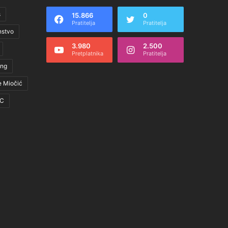
s
15.866
0
Pratitelja
Pratitelja
nstvo
3.980
2.500
Pretplatnika
Pratitelja
ing
e Miočić
C