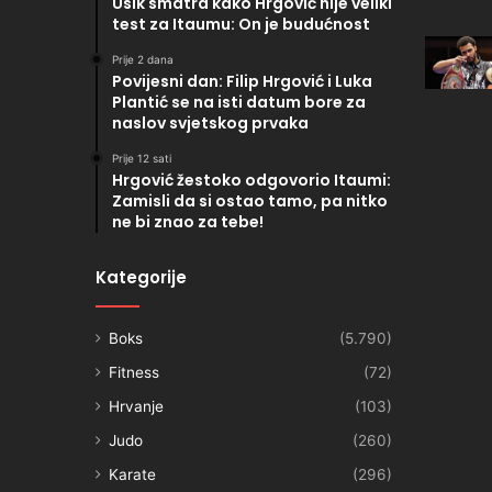
Usik smatra kako Hrgović nije veliki
test za Itaumu: On je budućnost
Prije 2 dana
Povijesni dan: Filip Hrgović i Luka
Plantić se na isti datum bore za
naslov svjetskog prvaka
Prije 12 sati
Hrgović žestoko odgovorio Itaumi:
Zamisli da si ostao tamo, pa nitko
ne bi znao za tebe!
Kategorije
Boks
(5.790)
Fitness
(72)
Hrvanje
(103)
Judo
(260)
Karate
(296)