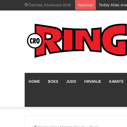
Hrgović žestoko 
Četvrtak, 6 kolovoza 2026
Najnovije
HOME
BOKS
JUDO
HRVANJE
KARATE