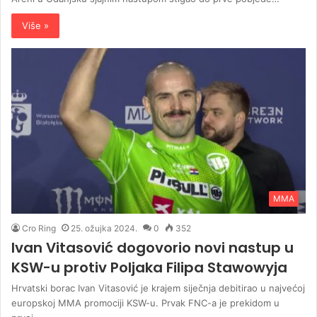
Više »
MMA
Cro Ring
25. ožujka 2024.
0
352
Ivan Vitasović dogovorio novi nastup u
KSW-u protiv Poljaka Filipa Stawowyja
Hrvatski borac Ivan Vitasović je krajem siječnja debitirao u najvećoj
europskoj MMA promociji KSW-u. Prvak FNC-a je prekidom u