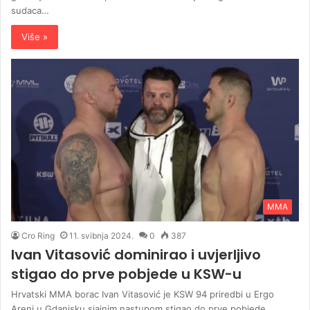
sudaca…
Više »
MMA
Cro Ring
11. svibnja 2024.
0
387
Ivan Vitasović dominirao i uvjerljivo
stigao do prve pobjede u KSW-u
Hrvatski MMA borac Ivan Vitasović je KSW 94 priredbi u Ergo
Areni u Gdanjsku sjajnim nastupom stigao do prve pobjede…