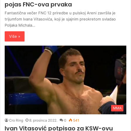
pojas FNC-ova prvaka
Fantastična večer FNC 12 priredbe u pulskoj Areni završila je
trijumfom Ivana Vitasovića, koji je sjajnim preokretom svladao
Poljaka Michala…
Više »
MMA
Cro Ring
8. prosinca 2022.
0
541
Ivan Vitasović potpisao za KSW-ovu