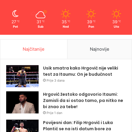
27
31
35
39
39
℃
℃
℃
℃
℃
Pet
Sub
Ned
Pon
Uto
Najčitanije
Najnovije
Usik smatra kako Hrgović nije veliki
test za Itaumu: On je budućnost
Prije 3 dana
Hrgović žestoko odgovorio Itaumi:
Zamisli da si ostao tamo, pa nitko ne
bi znao za tebe!
Prije 1 dan
Povijesni dan: Filip Hrgović i Luka
Plantić se na isti datum bore za