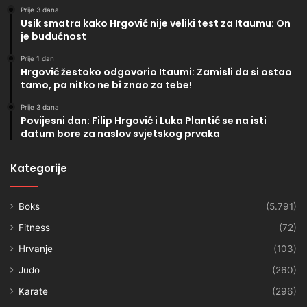
Prije 3 dana
Usik smatra kako Hrgović nije veliki test za Itaumu: On
je budućnost
Prije 1 dan
Hrgović žestoko odgovorio Itaumi: Zamisli da si ostao
tamo, pa nitko ne bi znao za tebe!
Prije 3 dana
Povijesni dan: Filip Hrgović i Luka Plantić se na isti
datum bore za naslov svjetskog prvaka
Kategorije
Boks
(5.791)
Fitness
(72)
Hrvanje
(103)
Judo
(260)
Karate
(296)