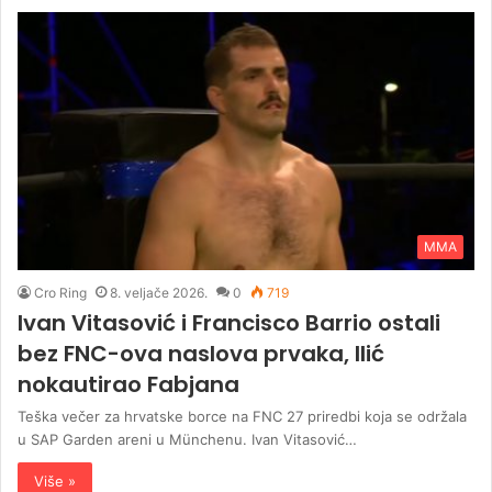
MMA
Cro Ring
8. veljače 2026.
0
719
Ivan Vitasović i Francisco Barrio ostali
bez FNC-ova naslova prvaka, Ilić
nokautirao Fabjana
Teška večer za hrvatske borce na FNC 27 priredbi koja se održala
u SAP Garden areni u Münchenu. Ivan Vitasović…
Više »