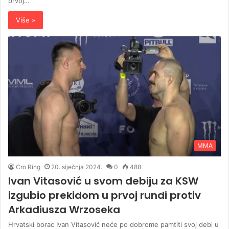
prvoj…
Više »
MMA
Cro Ring
20. siječnja 2024.
0
488
Ivan Vitasović u svom debiju za KSW
izgubio prekidom u prvoj rundi protiv
Arkadiusza Wrzoseka
Hrvatski borac Ivan Vitasović neće po dobrome pamtiti svoj debi u