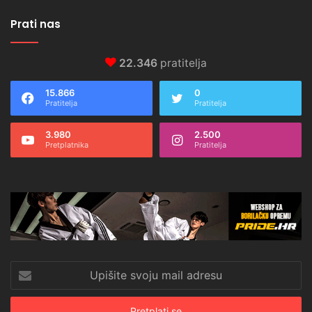
Prati nas
22.346
pratitelja
15.866
0
Pratitelja
Pratitelja
3.980
2.500
Pretplatnika
Pratitelja
Upišite
svoju
mail
adresu