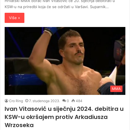
Hrvatski MMA borac Ivan Vitasović će 20. siječnja debitirati u
KSW-u na priredbi koja će se održati u Varšavi. Suparnik…
Više »
MMA
Cro Ring
7. studenoga 2023.
0
484
Ivan Vitasović u siječnju 2024. debitira u
KSW-u okršajem protiv Arkadiusza
Wrzoseka