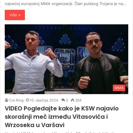
najvećoj europskoj MMA organizaciji. Član pulskog Trojana je na…
Više »
MMA
Cro Ring
10. siječnja 2024.
0
264
VIDEO Pogledajte kako je KSW najavio
skorašnji meč između Vitasovića i
Wrzoseka u Varšavi