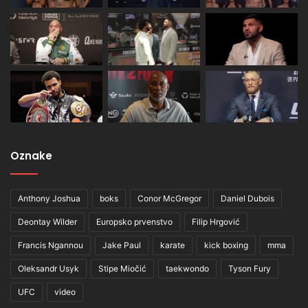
Oznake
Anthony Joshua
boks
Conor McGregor
Daniel Dubois
Deontay Wilder
Europsko prvenstvo
Filip Hrgović
Francis Ngannou
Jake Paul
karate
kick boxing
mma
Oleksandr Usyk
Stipe Miočić
taekwondo
Tyson Fury
UFC
video