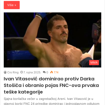
Više »
MMA
Cro Ring
7. rujna 2025.
0
774
Ivan Vitasović dominirao protiv Darka
Stošića i obranio pojas FNC-ova prvaka
teške kategorije
Sjajna borilačka večer u zagrebačkoj Areni. Ivan Vitasović je u
glavnoj borbi FNC 24 priredbe dominirao i jednoglasnom odlukom