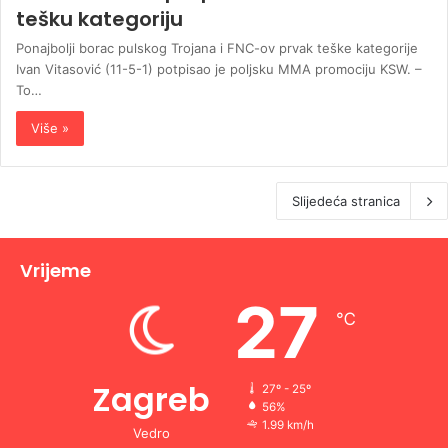
tešku kategoriju
Ponajbolji borac pulskog Trojana i FNC-ov prvak teške kategorije
Ivan Vitasović (11-5-1) potpisao je poljsku MMA promociju KSW. –
To…
Više »
Slijedeća stranica
Vrijeme
27
℃
Zagreb
27º - 25º
56%
1.99 km/h
Vedro