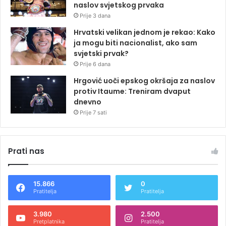
naslov svjetskog prvaka
Prije 3 dana
Hrvatski velikan jednom je rekao: Kako
ja mogu biti nacionalist, ako sam
svjetski prvak?
Prije 6 dana
Hrgović uoči epskog okršaja za naslov
protiv Itaume: Treniram dvaput
dnevno
Prije 7 sati
Prati nas
15.866
0
Pratitelja
Pratitelja
3.980
2.500
Pretplatnika
Pratitelja