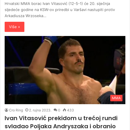
Hrvatski MMA borac Ivan Vitasović (12-5-1) će 20. siječnja
sljedeće godine na KSW-ov priredbi u Varšavi nastupiti protiv
Arkadiusza Wrzoseka…
Više »
MMA
Cro Ring
2. rujna 2023.
0
433
Ivan Vitasović prekidom u trećoj rundi
svladao Poljaka Andryszaka i obranio