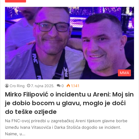
MMA
Cro Ring
7. rujna 2025.
0
1.141
Mirko Filipović o incidentu u Areni: Moj sin
je dobio bocom u glavu, moglo je doći
do teške ozljede
Na FNC-ovoj priredbi u zagrebačkoj Areni tijekom glavne borbe
između Ivana Vitasovića i Darka Stošića dogodio se incident.
Naime, u…