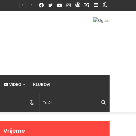
Facebook
Twitter
YouTube
Instagram
Prijava
Random
Sidebar
Switch
Article
skin
VIDEO
KLUBOVI
Switch
Traži
skin
Vrijeme