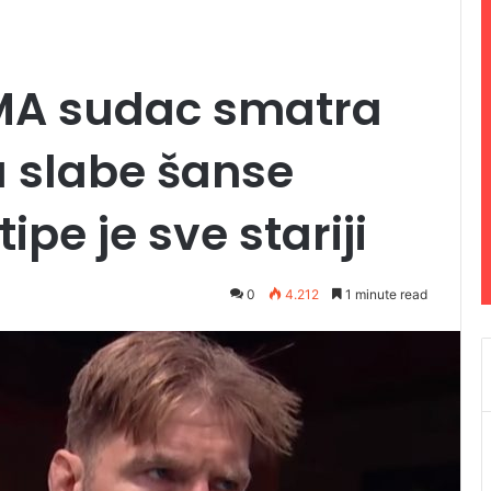
MMA sudac smatra
a slabe šanse
ipe je sve stariji
0
4.212
1 minute read