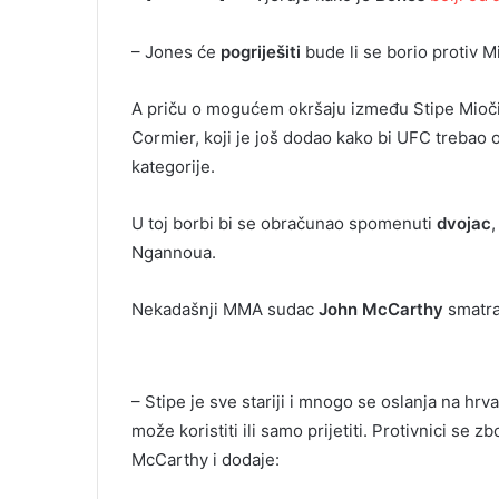
– Jones će
pogriješiti
bude li se borio protiv M
A priču o mogućem okršaju između Stipe Miočić
Cormier, koji je još dodao kako bi UFC trebao 
kategorije.
U toj borbi bi se obračunao spomenuti
dvojac
Ngannoua.
Nekadašnji MMA sudac
John McCarthy
smatra
– Stipe je sve stariji i mnogo se oslanja na hrv
može koristiti ili samo prijetiti. Protivnici se
McCarthy i dodaje: