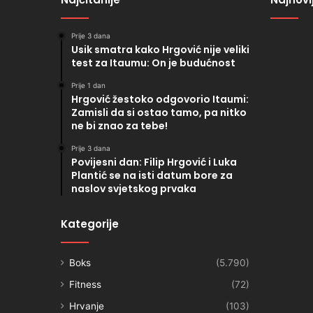
Prije 3 dana
Usik smatra kako Hrgović nije veliki
test za Itaumu: On je budućnost
Prije 1 dan
Hrgović žestoko odgovorio Itaumi:
Zamisli da si ostao tamo, pa nitko
ne bi znao za tebe!
Prije 3 dana
Povijesni dan: Filip Hrgović i Luka
Plantić se na isti datum bore za
naslov svjetskog prvaka
Kategorije
Boks
(5.790)
Fitness
(72)
Hrvanje
(103)