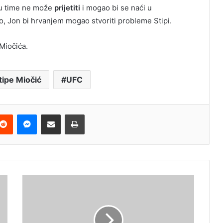
mu time ne može
prijetiti
i mogao bi se naći u
, Jon bi hrvanjem mogao stvoriti probleme Stipi.
Miočića.
tipe Miočić
UFC
terest
Reddit
Messenger
Podijeli e-mailom
Ispis