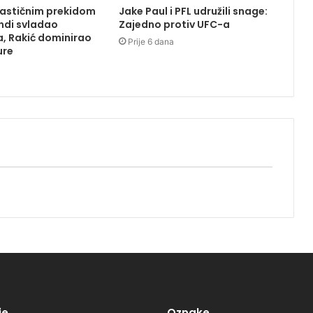
tastičnim prekidom
Jake Paul i PFL udružili snage:
ndi svladao
Zajedno protiv UFC-a
, Rakić dominirao
Prije 6 dana
ure
je
Oznake