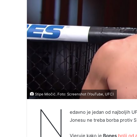
Stipe Miočić. Foto: Screenshot (YouTube, UFC)
N
edavno je jedan od najboljih 
Jonesu ne treba borba protiv S
Vjeruje kako je
Bones
bolji od 