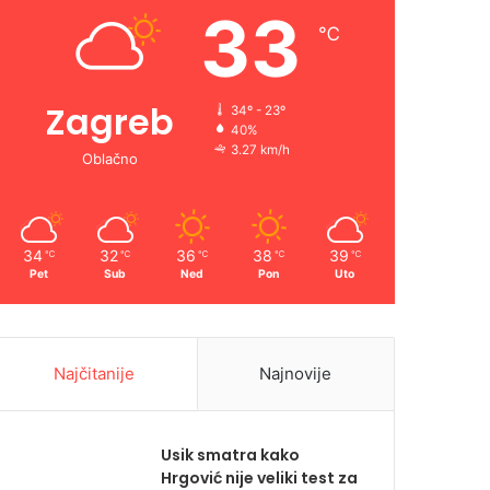
33
℃
Zagreb
34º - 23º
40%
3.27 km/h
Oblačno
34
32
36
38
39
℃
℃
℃
℃
℃
Pet
Sub
Ned
Pon
Uto
Najčitanije
Najnovije
Usik smatra kako
Hrgović nije veliki test za