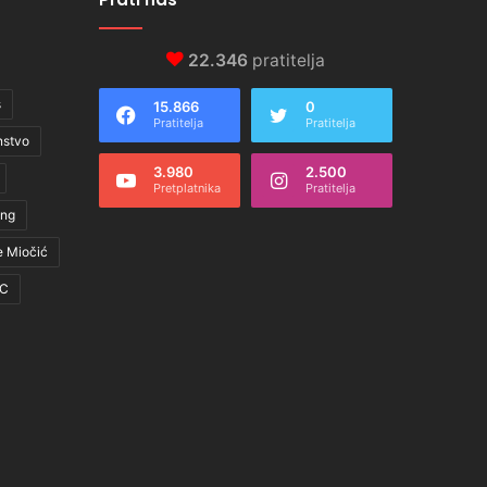
22.346
pratitelja
s
15.866
0
Pratitelja
Pratitelja
nstvo
3.980
2.500
Pretplatnika
Pratitelja
ing
e Miočić
C