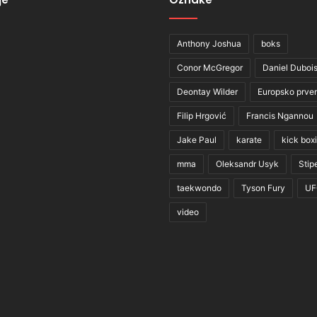
Anthony Joshua
boks
Conor McGregor
Daniel Duboi
Deontay Wilder
Europsko prve
Filip Hrgović
Francis Ngannou
Jake Paul
karate
kick box
mma
Oleksandr Usyk
Stip
taekwondo
Tyson Fury
UF
video