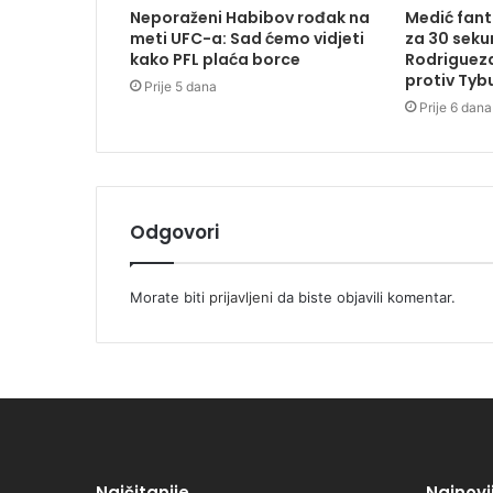
Neporaženi Habibov rođak na
Medić fan
meti UFC-a: Sad ćemo vidjeti
za 30 seku
kako PFL plaća borce
Rodrigueza
protiv Tyb
Prije 5 dana
Prije 6 dana
Odgovori
Morate biti
prijavljeni
da biste objavili komentar.
Najčitanije
Najnovi