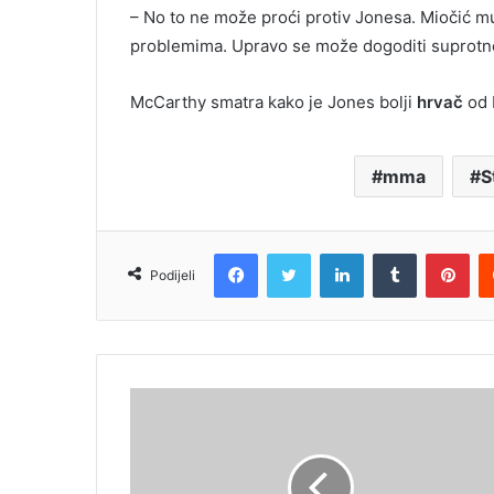
– No to ne može proći protiv Jonesa. Miočić 
problemima. Upravo se može dogoditi suprotno
McCarthy smatra kako je Jones bolji
hrvač
od 
mma
S
Facebook
Twitter
LinkedIn
Tumblr
Pin
Podijeli