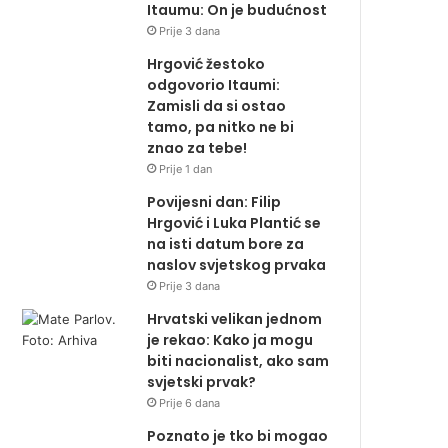
Itaumu: On je budućnost
Prije 3 dana
Hrgović žestoko
odgovorio Itaumi:
Zamisli da si ostao
tamo, pa nitko ne bi
znao za tebe!
Prije 1 dan
Povijesni dan: Filip
Hrgović i Luka Plantić se
na isti datum bore za
naslov svjetskog prvaka
Prije 3 dana
Hrvatski velikan jednom
je rekao: Kako ja mogu
biti nacionalist, ako sam
svjetski prvak?
Prije 6 dana
Poznato je tko bi mogao