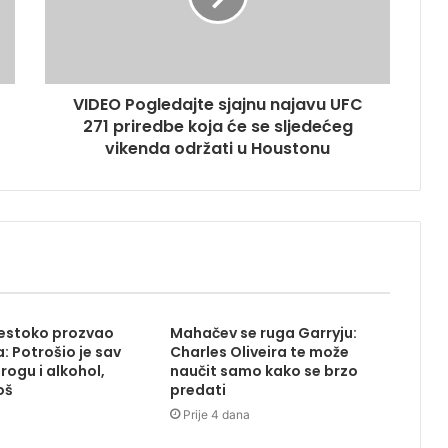
VIDEO Pogledajte sjajnu najavu UFC
271 priredbe koja će se sljedećeg
vikenda održati u Houstonu
estoko prozvao
Mahačev se ruga Garryju:
 Potrošio je sav
Charles Oliveira te može
rogu i alkohol,
naučit samo kako se brzo
oš
predati
Prije 4 dana