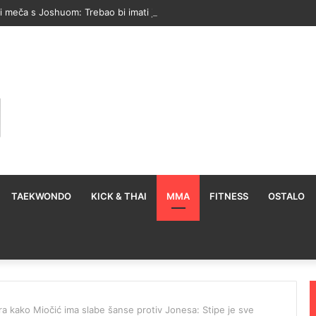
i meča s Joshuom: Trebao bi imati još jednu borbu za zagrijavanje
TAEKWONDO
KICK & THAI
MMA
FITNESS
OSTALO
a kako Miočić ima slabe šanse protiv Jonesa: Stipe je sve