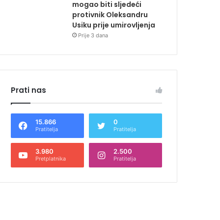
mogao biti sljedeći
protivnik Oleksandru
Usiku prije umirovljenja
Prije 3 dana
Prati nas
15.866
0
Pratitelja
Pratitelja
3.980
2.500
Pretplatnika
Pratitelja