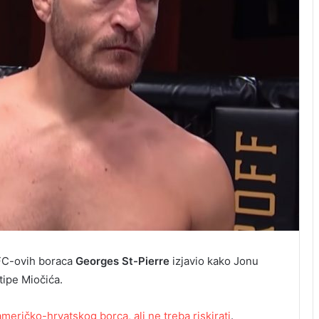
UFC-ovih boraca
Georges St-Pierre
izjavio kako Jonu
tipe Miočića.
američko-hrvatskog borca, ali ne treba riskirati
.