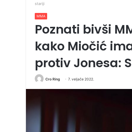
stariji
MMA
Poznati bivši 
kako Miočić im
protiv Jonesa: St
Cro Ring
7. veljače 2022.