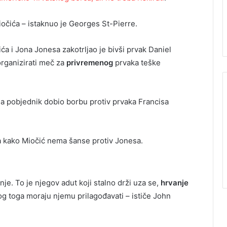
iočića – istaknuo je Georges St-Pierre.
a i Jona Jonesa zakotrljao je bivši prvak Daniel
organizirati meč za
privremenog
prvaka teške
, a pobjednik dobio borbu protiv prvaka Francisa
 kako Miočić nema šanse protiv Jonesa.
anje. To je njegov adut koji stalno drži uza se,
hrvanje
 zbog toga moraju njemu prilagođavati – ističe John