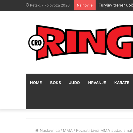
Furyjev trener uoč
Petak, 7 kolovoza 2026
Najnovije
HOME
BOKS
JUDO
HRVANJE
KARATE
Naslovnica
/
MMA
/
Poznati bivši MMA sudac smatr