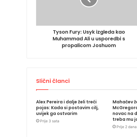
Tyson Fury: Usyk izgleda kao
Muhammad Ali u usporedbi s
propalicom Joshuom
Slični članci
Alex Pereira i dalje želi treći
Mahačev ž
pojas: Kada si postavim cilj,
McGregora:
uvijek ga ostvarim
novac na d
treba mu j
Prije 3 sata
Prije 2 dana