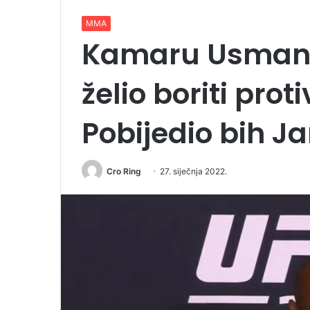
MMA
Kamaru Usman o
želio boriti pro
Pobijedio bih J
Cro Ring
27. siječnja 2022.