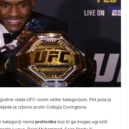
 godine vlada UFC-ovom velter kategorijom. Pet puta je
objede je izborio protiv Colbyja Covingtona.
er kategoriji nema
protivnika
koji bi ga mogao ugroziti