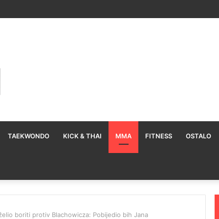
TAEKWONDO
KICK & THAI
MMA
FITNESS
OSTALO
lio boriti protiv Blachowicza: Pobijedio bih Jana