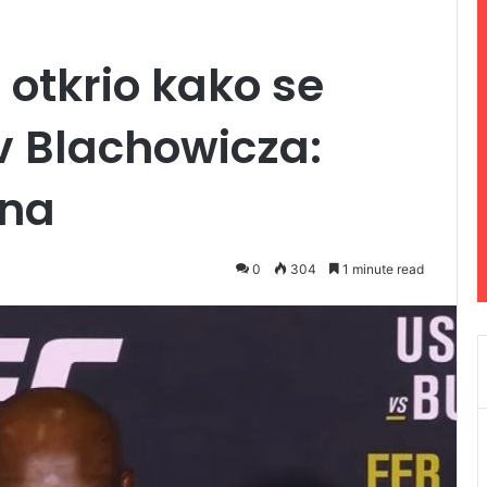
tkrio kako se
tiv Blachowicza:
ana
0
304
1 minute read