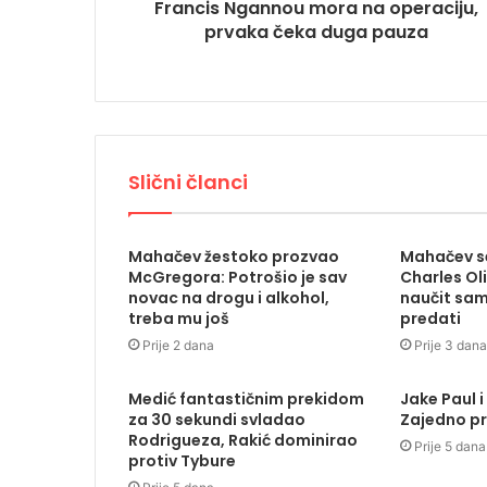
Francis Ngannou mora na operaciju,
prvaka čeka duga pauza
Slični članci
Mahačev žestoko prozvao
Mahačev se
McGregora: Potrošio je sav
Charles Ol
novac na drogu i alkohol,
naučit sam
treba mu još
predati
Prije 2 dana
Prije 3 dana
Medić fantastičnim prekidom
Jake Paul i
za 30 sekundi svladao
Zajedno pr
Rodrigueza, Rakić dominirao
Prije 5 dana
protiv Tybure