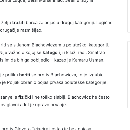
Vicente Luque, Belal Muhammad, Sean Brady ili
 želju
tražiti
borca za pojas u drugoj kategoriji. Logično
 drugačije razmišljao.
oriti se s Janom Blachowiczem u poluteškoj kategoriji.
 Nije važno o kojoj se
kategoriji
i kilaži radi. Smatrao
Mislim da bih ga pobijedio – kazao je Kamaru Usman.
je priliku
boriti
se protiv Blachowicza, te je izgubio.
je Poljak obranio pojas prvaka poluteške kategorije.
esanye, a
fizički
i ne toliko slabiji. Blachowicz he često
v glavni adut je upravo hrvanje.
o
protiv Glovera Teixeira i ostao je bez pojasa.