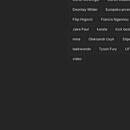
Deontay Wilder
Europsko prve
Filip Hrgović
Francis Ngannou
Jake Paul
karate
kick box
mma
Oleksandr Usyk
Stip
taekwondo
Tyson Fury
UF
video