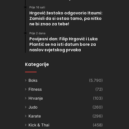
Prije 16 sati
Hrgović žestoko odgovorio Itaumi:
Zamisli da si ostao tamo, pa nitko
ne bi znao za tebe!
Prije 2 dana
Povijesni dan: Filip Hrgović i Luka
Plantić se na isti datum bore za
naslov svjetskog prvaka
Kategorije
Boks
(5.790)
Fitness
(72)
Hrvanje
(103)
Judo
(260)
Karate
(296)
Kick & Thai
(458)