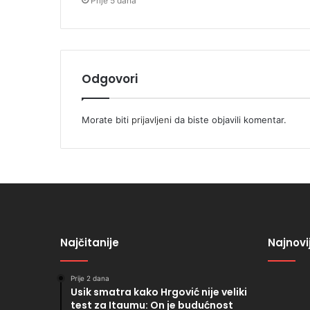
Prije 5 dana
Odgovori
Morate biti
prijavljeni
da biste objavili komentar.
Najčitanije
Najnovi
Prije 2 dana
Usik smatra kako Hrgović nije veliki
test za Itaumu: On je budućnost