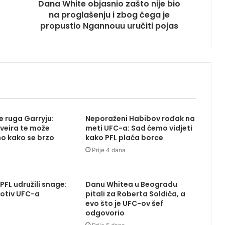
Dana White objasnio zašto nije bio
na proglašenju i zbog čega je
propustio Ngannouu uručiti pojas
 ruga Garryju:
Neporaženi Habibov rođak na
iveira te može
meti UFC-a: Sad ćemo vidjeti
o kako se brzo
kako PFL plaća borce
Prije 4 dana
 PFL udružili snage:
Danu Whitea u Beogradu
otiv UFC-a
pitali za Roberta Soldića, a
evo što je UFC-ov šef
odgovorio