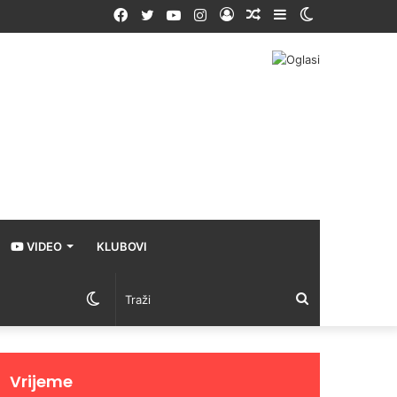
Facebook
Twitter
YouTube
Instagram
Prijava
Random
Sidebar
Switch
Article
skin
VIDEO
KLUBOVI
Switch
Traži
skin
Vrijeme