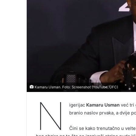
Kamaru Usman. Foto: Screenshot (YouTube, UFC)
N
igerijac
Kamaru Usman
već tri
branio naslov prvaka, a dvije p
Čini se kako trenutačno u velt