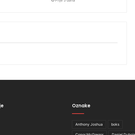
Prije 5 dana
je
Oznake
Anthony Joshua
boks
Conor McGregor
Daniel Duboi