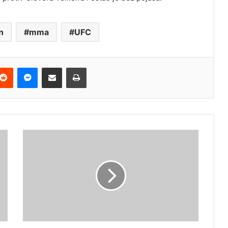
n
mma
UFC
terest
Reddit
Messenger
Podijeli e-mailom
Ispis