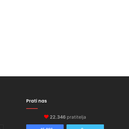
Prati nas
22.346
pratitelja
s