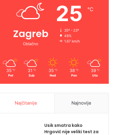
25
℃
Zagreb
35º - 23º
48%
1.67 km/h
Oblačno
35
31
35
38
39
℃
℃
℃
℃
℃
Pet
Sub
Ned
Pon
Uto
Najčitanije
Najnovije
Usik smatra kako
Hrgović nije veliki test za