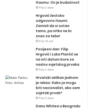
Itaumu: On je budućnost
Prije 2 dana
Hrgović žestoko
odgovorio Itaumi:
Zamisli da si ostao
tamo, pa nitko ne bi
znao za tebe!
Prije 16 sati
Povijesni dan: Filip
Hrgović i Luka Plantić se
na isti datum bore za
naslov svjetskog prvaka
Prije 2 dana
Hrvatski velikan jednom
je rekao: Kako ja mogu
biti nacionalist, ako sam
svjetski prvak?
Prije 5 dana
Danu Whitea u Beogradu