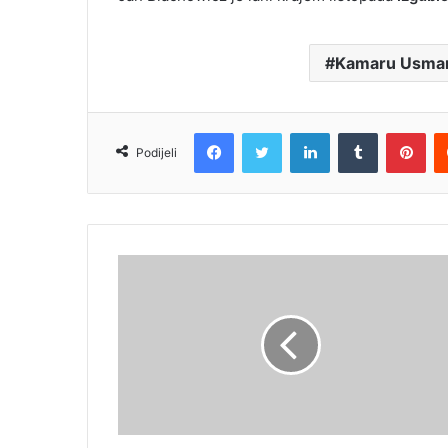
Kamaru Usma
Facebook
Twitter
LinkedIn
Tumblr
Pin
Podijeli