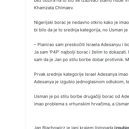
bez obzira na to što se izazivači stalno nude 
Khamzata Chimaev.
Nigerijski borac je nedavno otkrio kako je imao
bi bilo da je to srednja kategorija, no Usman je
– Planirao sam preskočiti Israela Adesanyu i b
Ja sam ‘P4P’ najbolji borac i želim to dokazati.
sam da je Jan po stilu borbe dobar protivnik. 
Prvak srednje kategorije Israel Adesanya imao 
Adesanya je izgubio jednoglasnom odlukom, te 
Usman je po stilu borbe drugačiji borac od Ad
imao problema s vrhunskim hrvačima, a Usmano
Jan Blachowicz je lani krajem listopada
izgubi