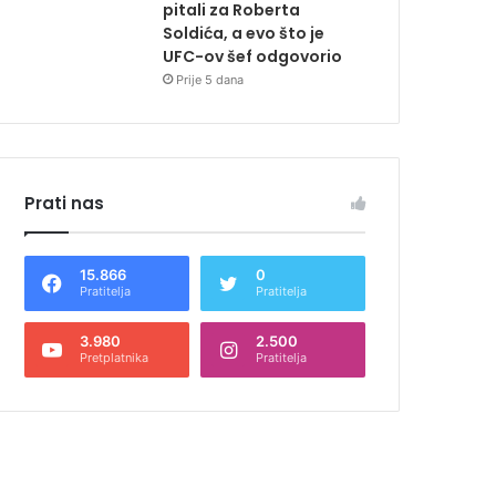
pitali za Roberta
Soldića, a evo što je
UFC-ov šef odgovorio
Prije 5 dana
Prati nas
15.866
0
Pratitelja
Pratitelja
3.980
2.500
Pretplatnika
Pratitelja