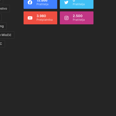
15.866
0
Pratitelja
Pratitelja
nstvo
3.980
2.500
Pretplatnika
Pratitelja
ing
e Miočić
C