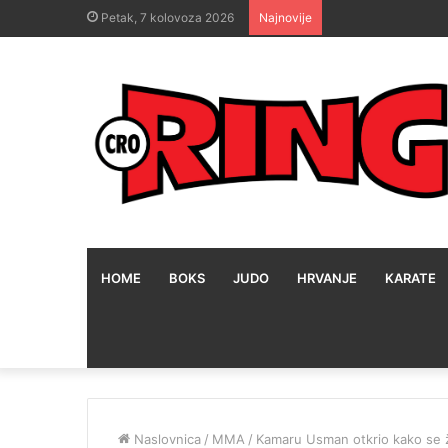
Petak, 7 kolovoza 2026
Najnovije
HOME
BOKS
JUDO
HRVANJE
KARATE
Naslovnica
/
MMA
/
Kamaru Usman otkrio kako se že