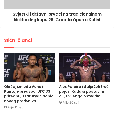
Svjetski i državni prvaci na tradicionalnom
kickboxing kupu 25. Croatia Open u Kutini
Slični članci
Okršaj između Vana i
Alex Pereira i dalje želi treći
Pantoje predvodi UFC 331
pojas: Kada si postavim
priredbu, Tsarukyan dobio
cilj, uvijek ga ostvarim
novog protivnika
Prije 20 sati
Prije 11 sati