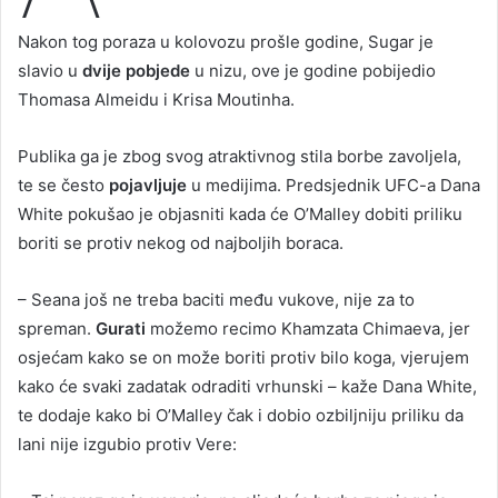
Nakon tog poraza u kolovozu prošle godine, Sugar je
slavio u
dvije pobjede
u nizu, ove je godine pobijedio
Thomasa Almeidu i Krisa Moutinha.
Publika ga je zbog svog atraktivnog stila borbe zavoljela,
te se često
pojavljuje
u medijima. Predsjednik UFC-a Dana
White pokušao je objasniti kada će O’Malley dobiti priliku
boriti se protiv nekog od najboljih boraca.
– Seana još ne treba baciti među vukove, nije za to
spreman.
Gurati
možemo recimo Khamzata Chimaeva, jer
osjećam kako se on može boriti protiv bilo koga, vjerujem
kako će svaki zadatak odraditi vrhunski – kaže Dana White,
te dodaje kako bi O’Malley čak i dobio ozbiljniju priliku da
lani nije izgubio protiv Vere: