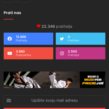
Prati nas
22.346
pratitelja
15.866
0
Pratitelja
Pratitelja
3.980
2.500
Pretplatnika
Pratitelja
Upišite
svoju
mail