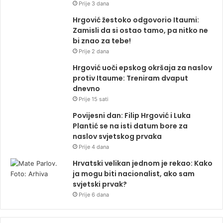
Prije 3 dana
Hrgović žestoko odgovorio Itaumi:
Zamisli da si ostao tamo, pa nitko ne
bi znao za tebe!
Prije 2 dana
Hrgović uoči epskog okršaja za naslov
protiv Itaume: Treniram dvaput
dnevno
Prije 15 sati
Povijesni dan: Filip Hrgović i Luka
Plantić se na isti datum bore za
naslov svjetskog prvaka
Prije 4 dana
Hrvatski velikan jednom je rekao: Kako
ja mogu biti nacionalist, ako sam
svjetski prvak?
Prije 6 dana