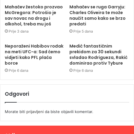
Mahačev žestoko prozvao
Mahačev se ruga Garryju:
McGregora: Potrošio je
Charles Oliveira te može
sav novac na drogu i
naučit samo kako se brzo
alkohol, treba mu još
predati
Prije 3 dana
Prije 5 dana
Neporaženi Habibov rođak
Medić fantastičnim
na meti UFC-a: Sad ćemo
prekidom za 30 sekundi
vidjeti kako PFL plaća
svladao Rodrigueza, Rakić
borce
dominirao protiv Tybure
Prije 6 dana
Prije 6 dana
Odgovori
Morate biti
prijavljeni
da biste objavili komentar.