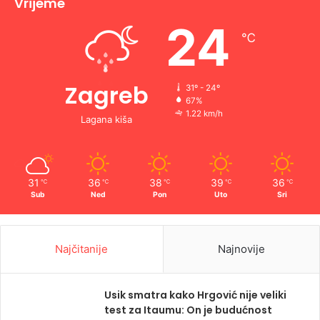
Vrijeme
24
℃
Zagreb
31º - 24º
67%
1.22 km/h
Lagana kiša
31
36
38
39
36
℃
℃
℃
℃
℃
Sub
Ned
Pon
Uto
Sri
Najčitanije
Najnovije
Usik smatra kako Hrgović nije veliki
test za Itaumu: On je budućnost