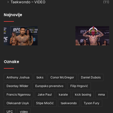
Taekwondo – VIDEO
(11)
Najnovije
Oznake
Anthony Joshua
boks
Conor McGregor
Daniel Dubois
Deontay Wilder
Europsko prvenstvo
Filip Hrgović
Francis Ngannou
Jake Paul
karate
kick boxing
mma
Oleksandr Usyk
Stipe Miočić
taekwondo
Tyson Fury
UFC
video