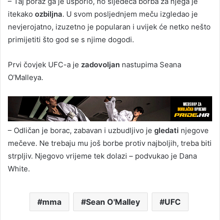
– Taj poraz ga je usporio, no sljedeća borba za njega je
itekako
ozbiljna
. U svom posljednjem meču izgledao je
nevjerojatno, izuzetno je popularan i uvijek će netko nešto
primijetiti što god se s njime dogodi.
Prvi čovjek UFC-a je
zadovoljan
nastupima Seana
O’Malleya.
– Odličan je borac, zabavan i uzbudljivo je
gledati
njegove
mečeve. Ne trebaju mu još borbe protiv najboljih, treba biti
strpljiv. Njegovo vrijeme tek dolazi – podvukao je Dana
White.
mma
Sean O'Malley
UFC