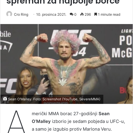
spreman za najbolje borce
Cro Ring
10. prosinca 2021.
0
296
1 minute read
Sean O‘Malley. Foto: Screenshot (YouTube, SevereMMA)
A
merički MMA borac 27-godišnji
Sean
O’Malley
izborio je sedam pobjeda u UFC-u,
a samo je izgubio protiv Marlona Veru.