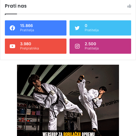
Prati nas
15.866
0
Pratitelja
Pratitelja
3.980
2.500
Pretplatnika
Pratitelja