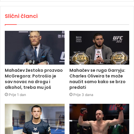
Slični članci
Mahačev žestoko prozvao
Mahačev se ruga Garryju:
McGregora: Potrošio je
Charles Oliveira te može
sav novac na drogu i
naučit samo kako se brzo
alkohol, treba mu još
predati
Prije 1 dan
Prije 3 dana