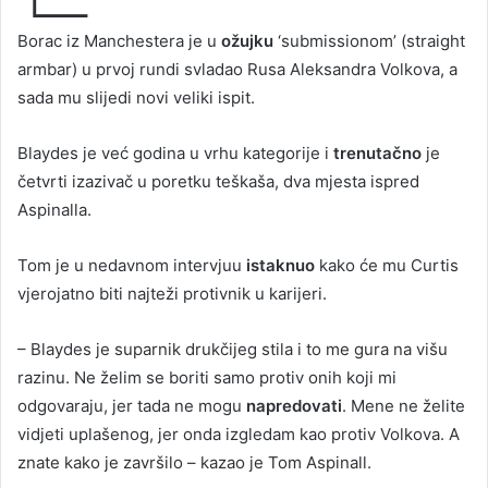
Borac iz Manchestera je u
ožujku
‘submissionom’ (straight
armbar) u prvoj rundi svladao Rusa Aleksandra Volkova, a
sada mu slijedi novi veliki ispit.
Blaydes je već godina u vrhu kategorije i
trenutačno
je
četvrti izazivač u poretku teškaša, dva mjesta ispred
Aspinalla.
Tom je u nedavnom intervjuu
istaknuo
kako će mu Curtis
vjerojatno biti najteži protivnik u karijeri.
– Blaydes je suparnik drukčijeg stila i to me gura na višu
razinu. Ne želim se boriti samo protiv onih koji mi
odgovaraju, jer tada ne mogu
napredovati
. Mene ne želite
vidjeti uplašenog, jer onda izgledam kao protiv Volkova. A
znate kako je završilo – kazao je Tom Aspinall.