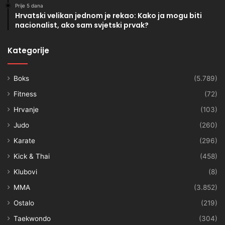
Prije 5 dana
Hrvatski velikan jednom je rekao: Kako ja mogu biti
nacionalist, ako sam svjetski prvak?
Kategorije
Boks
(5.789)
Fitness
(72)
Hrvanje
(103)
Judo
(260)
Karate
(296)
Kick & Thai
(458)
Klubovi
(8)
MMA
(3.852)
Ostalo
(219)
Taekwondo
(304)