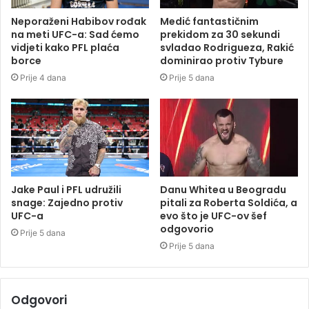
Neporaženi Habibov rođak
Medić fantastičnim
na meti UFC-a: Sad ćemo
prekidom za 30 sekundi
vidjeti kako PFL plaća
svladao Rodrigueza, Rakić
borce
dominirao protiv Tybure
Prije 4 dana
Prije 5 dana
Jake Paul i PFL udružili
Danu Whitea u Beogradu
snage: Zajedno protiv
pitali za Roberta Soldića, a
UFC-a
evo što je UFC-ov šef
odgovorio
Prije 5 dana
Prije 5 dana
Odgovori