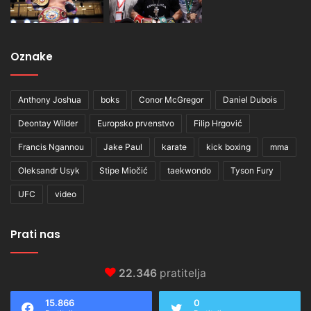
Oznake
Anthony Joshua
boks
Conor McGregor
Daniel Dubois
Deontay Wilder
Europsko prvenstvo
Filip Hrgović
Francis Ngannou
Jake Paul
karate
kick boxing
mma
Oleksandr Usyk
Stipe Miočić
taekwondo
Tyson Fury
UFC
video
Prati nas
22.346
pratitelja
15.866
0