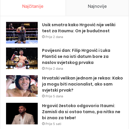
Najčitanije
Najnovije
Usik smatra kako Hrgović nije veliki
test za Itaumu: On je budućnost
Prije 2 dana
Povijesni dan: Filip Hrgović i Luka
Plantić se na isti datum bore za
naslov svjetskog prvaka
Prije 2 dana
Hrvatski velikan jednom je rekao: Kako
ja mogu biti nacionalist, ako sam
svjetski prvak?
Prije 5 dana
Hrgović žestoko odgovorio Itaumi:
Zamisli da si ostao tamo, pa nitko ne
bi znao za tebe!
Prije 5 sati