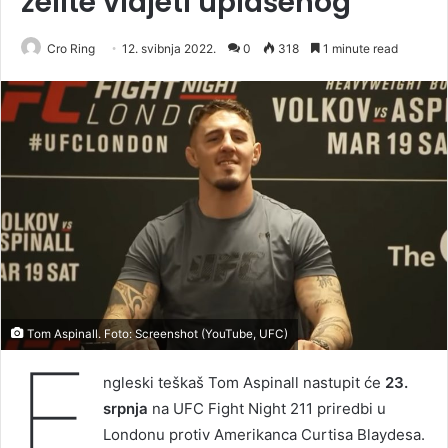
želite vidjeti uplašenog
Cro Ring
12. svibnja 2022.
0
318
1 minute read
Tom Aspinall. Foto: Screenshot (YouTube, UFC)
E
ngleski teškaš Tom Aspinall nastupit će
23.
srpnja
na UFC Fight Night 211 priredbi u
Londonu protiv Amerikanca Curtisa Blaydesa.