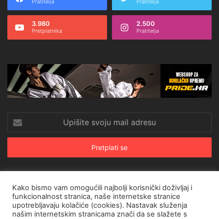
Pratitelja
Pratitelja
3.980
2.500
Pretplatnika
Pratitelja
Upišite
svoju
mail
adresu
Kako bismo vam omogućili najbolji korisnički doživljaj i
© Copyright 2026, All Rights Reserved |
CroRing Magazin
funkcionalnost stranica, naše internetske stranice
upotrebljavaju kolačiće (cookies). Nastavak služenja
Naslovnica
Arhiva
Pravila o privatnosti
Impressum
SHOP
našim internetskim stranicama znači da se slažete s