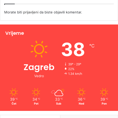
Morate biti
prijavljeni
da biste objavili komentar.
Vrijeme
38
℃
Zagreb
39º - 29º
22%
1.34 km/h
Vedro
39
34
33
36
39
℃
℃
℃
℃
℃
Čet
Pet
Sub
Ned
Pon