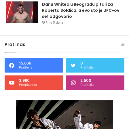
Danu Whitea u Beogradu pitali za
Roberta Soldića, a evo što je UFC-ov
šef odgovorio
Prije 5 dana
Prati nas
15.866
0
Pratitelja
Pratitelja
3.980
2.500
Pretplatnika
Pratitelja