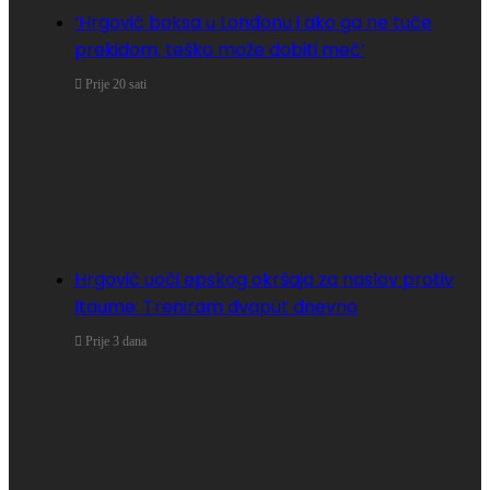
‘Hrgović boksa u Londonu i ako ga ne tuče
prekidom, teško može dobiti meč’
Prije 20 sati
Hrgović uoči epskog okršaja za naslov protiv
Itaume: Treniram dvaput dnevno
Prije 3 dana