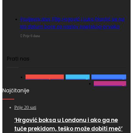
Povijesni dan: Filip Hrgović i Luka Plantić se na
isti datum bore za naslov svjetskog prvaka
Prije 6 dana
Prati nas
3.980
Pretplatnika
0
Pratitelja
15.866
Pratitelja
2.500
Pratitelja
Najčitanije
Prije 20 sati
‘Hrgović boksa u Londonu i ako ga ne
tuče prekidom, teško može dobiti meč’