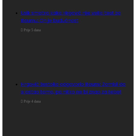
Usik smatra kako Hrgović nije veliki test za
Itaumu: On je budućnost
Prije 5 dana
Hrgović žestoko odgovorio Itaumi: Zamisli da
si ostao tamo, pa nitko ne bi znao za tebe!
Prije 4 dana