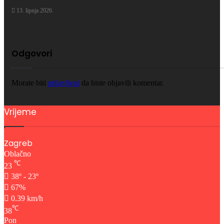
13. lipnja 2026.
Odgovori
Morate biti
prijavljeni
da biste objavili komentar.
Vrijeme
Zagreb
Oblačno
℃
23
38º - 23º
67%
0.39 km/h
℃
38
Pon