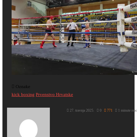
Oznake
kick boxing
Prvenstvo Hrvatske
27. travnja 2025.
0
771
1 minute rea