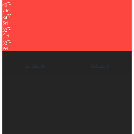
℃
40
Uto
℃
34
Sri
℃
32
Čet
℃
32
Pet
Najčitanije
Najnovije