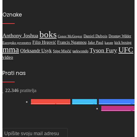
Oznake
boks
Anthony Joshua
Daniel Dubois
Deontay Wilder
Conor McGregor
Filip Hrgović
Francis Ngannou
Jake Paul
kick boxing
karate
Europsko prvenstvo
mma
UFC
Tyson Fury
Oleksandr Usyk
Stipe Miočić
taekwondo
video
Prati nas
22.346
pratitelja
3.980
Pretplatnika
0
Pratitelja
15.866
Pratitelja
2.500
Pratitelja
Upišite
svoju