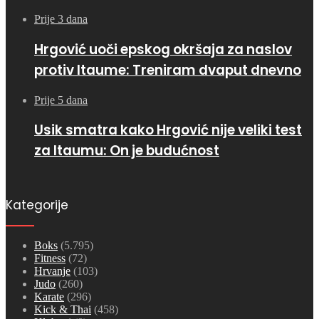
Prije 3 dana
Hrgović uoči epskog okršaja za naslov
protiv Itaume: Treniram dvaput dnevno
Prije 5 dana
Usik smatra kako Hrgović nije veliki test
za Itaumu: On je budućnost
Kategorije
Boks
(5.795)
Fitness
(72)
Hrvanje
(103)
Judo
(260)
Karate
(296)
Kick & Thai
(458)