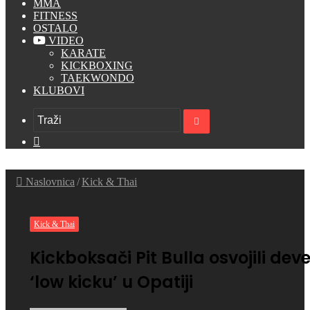
MMA
FITNESS
OSTALO
VIDEO
KARATE
KICKBOXING
TAEKWONDO
KLUBOVI
Traži
Switch
skin
Naslovnica
/
Kick & Thai
Kick & Thai
Kickboksači Pit Bulla osvojili de
‘low kicku’ u Opatiji