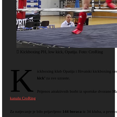
Kickboxing PH, low kick, Opatija. Foto: CroRing
K
ickboxing klub Opatija i Hrvatski kickboxing sa
kick’
za sve uzraste.
Prijenos atraktivnih borbi iz sportske dvorane 
kanalu CroRing
.
Za natjecanje je bilo prijavljeno
144 boraca
iz 34 kluba, a prvens