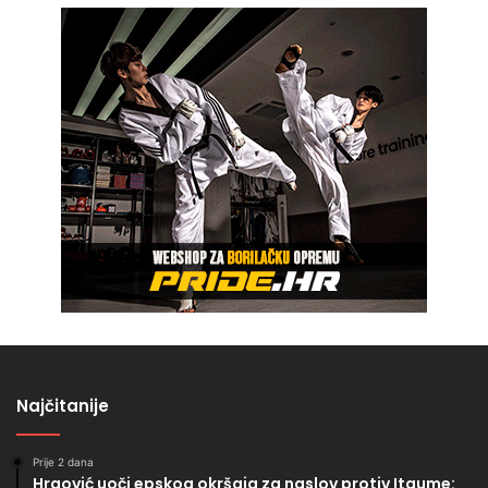
Najčitanije
Prije 2 dana
Hrgović uoči epskog okršaja za naslov protiv Itaume: