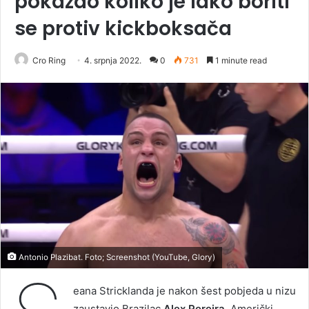
pokazao koliko je lako boriti
se protiv kickboksača
Cro Ring
4. srpnja 2022.
0
731
1 minute read
Antonio Plazibat. Foto; Screenshot (YouTube, Glory)
eana Stricklanda je nakon šest pobjeda u nizu
zaustavio Brazilac
Alex Pereira
. Američki