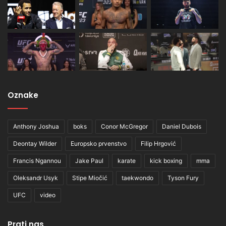
Oznake
Anthony Joshua
boks
Conor McGregor
Daniel Dubois
Deontay Wilder
Europsko prvenstvo
Filip Hrgović
Francis Ngannou
Jake Paul
karate
kick boxing
mma
Oleksandr Usyk
Stipe Miočić
taekwondo
Tyson Fury
UFC
video
Prati nas