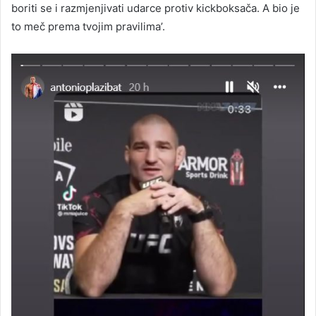
boriti se i razmjenjivati udarce protiv kickboksača. A bio je
to meč prema tvojim pravilima’.