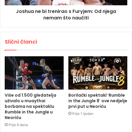
Joshua ne bi trenirao s Furyjem: Od njega
nemam što naučiti
Slični članci
Više od 1.500 gledatelja
Borilački spektakl ‘Rumble
uživalo u muaythai
in the Jungle 8′ ove nedjelje
borbama na spektaklu
prvi put u Neoriću
Rumble in the Jungle u
Prije 1 tjedan
Neoriću
Prije 6 dana