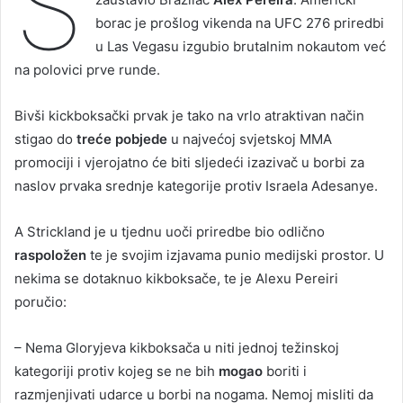
S
borac je prošlog vikenda na UFC 276 priredbi
u Las Vegasu izgubio brutalnim nokautom već
na polovici prve runde.
Bivši kickboksački prvak je tako na vrlo atraktivan način
stigao do
treće pobjede
u najvećoj svjetskoj MMA
promociji i vjerojatno će biti sljedeći izazivač u borbi za
naslov prvaka srednje kategorije protiv Israela Adesanye.
A Strickland je u tjednu uoči priredbe bio odlično
raspoložen
te je svojim izjavama punio medijski prostor. U
nekima se dotaknuo kikboksače, te je Alexu Pereiri
poručio:
– Nema Gloryjeva kikboksača u niti jednoj težinskoj
kategoriji protiv kojeg se ne bih
mogao
boriti i
razmjenjivati udarce u borbi na nogama. Nemoj misliti da