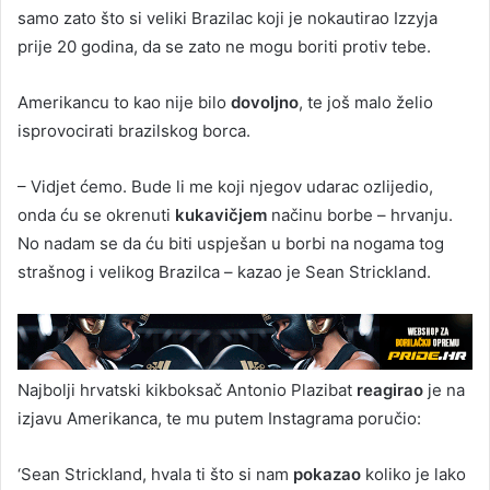
samo zato što si veliki Brazilac koji je nokautirao Izzyja
prije 20 godina, da se zato ne mogu boriti protiv tebe.
Amerikancu to kao nije bilo
dovoljno
, te još malo želio
isprovocirati brazilskog borca.
– Vidjet ćemo. Bude li me koji njegov udarac ozlijedio,
onda ću se okrenuti
kukavičjem
načinu borbe – hrvanju.
No nadam se da ću biti uspješan u borbi na nogama tog
strašnog i velikog Brazilca – kazao je Sean Strickland.
Najbolji hrvatski kikboksač Antonio Plazibat
reagirao
je na
izjavu Amerikanca, te mu putem Instagrama poručio:
‘Sean Strickland, hvala ti što si nam
pokazao
koliko je lako