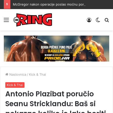
McGregor nakon operacije poslao moćnu poruku: Nezaustavljiv sam
Menu
Prijava
Switch
Tr
skin
Naslovnica
/
Kick & Thai
Kick & Thai
Antonio Plazibat poručio
Seanu Stricklandu: Baš si