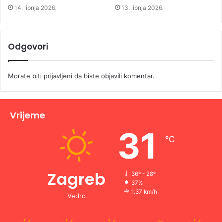
14. lipnja 2026.
13. lipnja 2026.
Odgovori
Morate biti
prijavljeni
da biste objavili komentar.
Vrijeme
31
℃
Zagreb
36º - 28º
37%
1.37 km/h
Vedro