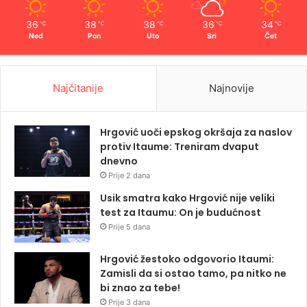
36
38
38
36
34
℃
℃
℃
℃
℃
Ned
Pon
Uto
Sri
Čet
Najčitanije
Najnovije
Hrgović uoči epskog okršaja za naslov
protiv Itaume: Treniram dvaput
dnevno
Prije 2 dana
Usik smatra kako Hrgović nije veliki
test za Itaumu: On je budućnost
Prije 5 dana
Hrgović žestoko odgovorio Itaumi:
Zamisli da si ostao tamo, pa nitko ne
bi znao za tebe!
Prije 3 dana