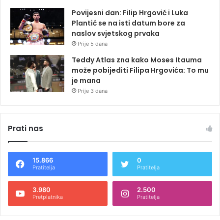
Povijesni dan: Filip Hrgović i Luka
Plantić se na isti datum bore za
naslov svjetskog prvaka
Prije 5 dana
Teddy Atlas zna kako Moses Itauma
može pobijediti Filipa Hrgovića: To mu
je mana
Prije 3 dana
Prati nas
15.866
0
Pratitelja
Pratitelja
3.980
2.500
Pretplatnika
Pratitelja