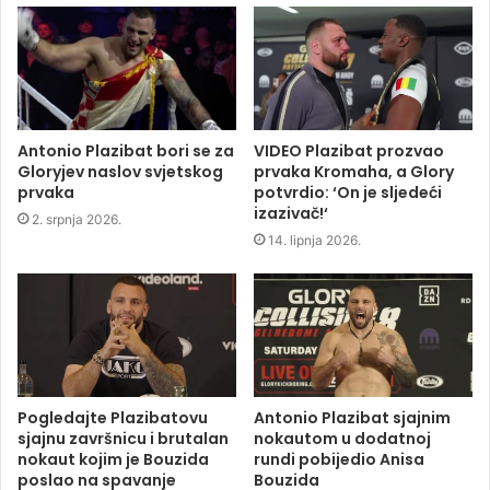
Antonio Plazibat bori se za
VIDEO Plazibat prozvao
Gloryjev naslov svjetskog
prvaka Kromaha, a Glory
prvaka
potvrdio: ‘On je sljedeći
izazivač!‘
2. srpnja 2026.
14. lipnja 2026.
Pogledajte Plazibatovu
Antonio Plazibat sjajnim
sjajnu završnicu i brutalan
nokautom u dodatnoj
nokaut kojim je Bouzida
rundi pobijedio Anisa
poslao na spavanje
Bouzida