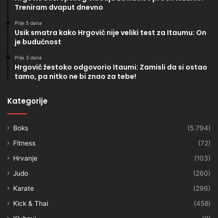
Treniram dvaput dnevno
Prije 5 dana
Usik smatra kako Hrgović nije veliki test za Itaumu: On
je budućnost
Prije 3 dana
Hrgović žestoko odgovorio Itaumi: Zamisli da si ostao
tamo, pa nitko ne bi znao za tebe!
Kategorije
Boks
(5.794)
Fitness
(72)
Hrvanje
(103)
Judo
(260)
Karate
(296)
Kick & Thai
(458)