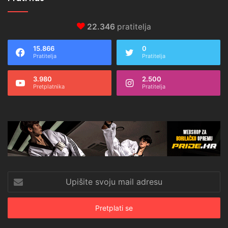
22.346
pratitelja
15.866
0
Pratitelja
Pratitelja
3.980
2.500
Pretplatnika
Pratitelja
Upišite
svoju
mail
adresu