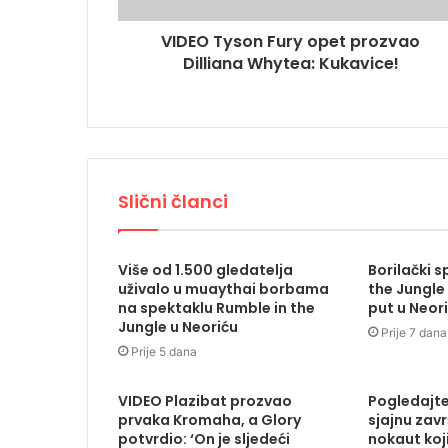
VIDEO Tyson Fury opet prozvao
Dilliana Whytea: Kukavice!
Slični članci
Više od 1.500 gledatelja
Borilački s
uživalo u muaythai borbama
the Jungle 
na spektaklu Rumble in the
put u Neor
Jungle u Neoriću
Prije 7 dana
Prije 5 dana
VIDEO Plazibat prozvao
Pogledajte
prvaka Kromaha, a Glory
sjajnu zavr
potvrdio: ‘On je sljedeći
nokaut koj