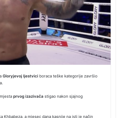
na
Gloryjevoj ljestvici
boraca teške kategorije završio
a.
o mjesta
prvog izazivača
stigao nakon sjajnog
a Khbabeza, a mjesec dana kasnije na isti je način