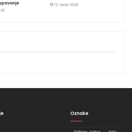
 spavanje
13. lipnja 2026.
026.
je
Oznake
Anthony Joshua
boks