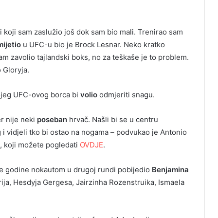
i koji sam zaslužio još dok sam bio mali. Trenirao sam
mijetio
u UFC-u bio je Brock Lesnar. Neko kratko
m zavolio tajlandski boks, no za teškaše je to problem.
 Gloryja.
 kojeg UFC-ovog borca bi
volio
odmjeriti snagu.
r nije neki
poseban
hrvač. Našli bi se u centru
 i vidjeli tko bi ostao na nogama – podvukao je Antonio
, koji možete pogledati
OVDJE
.
le godine nokautom u drugoj rundi pobijedio
Benjamina
rija, Hesdyja Gergesa, Jairzinha Rozenstruika, Ismaela