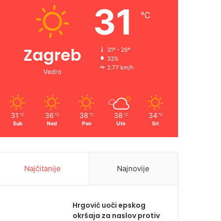
31
℃
Zagreb
31º - 26º
33%
2.77 km/h
Vedro
31
36
38
38
34
℃
℃
℃
℃
℃
Sub
Ned
Pon
Uto
Sri
Najčitanije
Najnovije
Hrgović uoči epskog
okršaja za naslov protiv