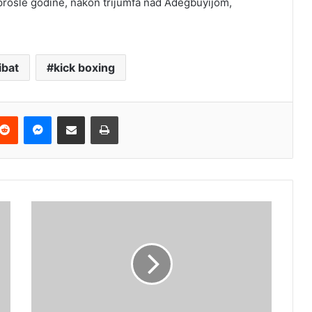
prošle godine, nakon trijumfa nad Adegbuyijom,
ibat
kick boxing
terest
Reddit
Messenger
Podijeli e-mailom
Ispis