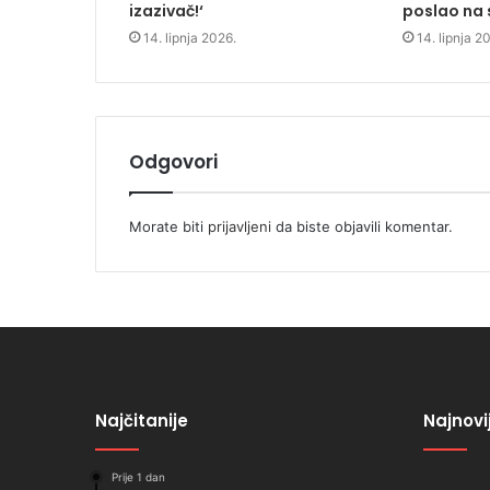
izazivač!‘
poslao na
14. lipnja 2026.
14. lipnja 2
Odgovori
Morate biti
prijavljeni
da biste objavili komentar.
Najčitanije
Najnovi
Prije 1 dan