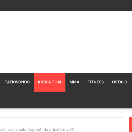
TAEKWONDO
KICK & THAI
MMA
FITNESS
OSTALO
to bi se trebalo dogoditi da prijeđe u UFC