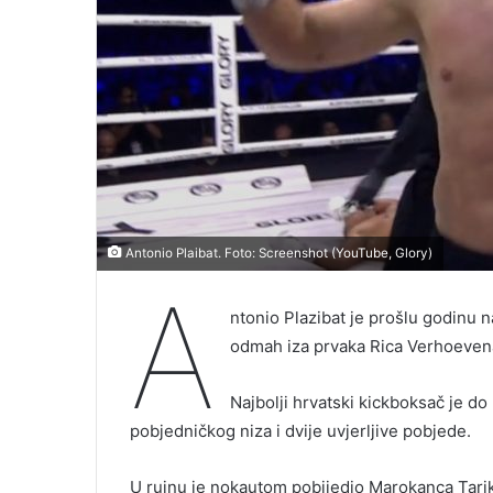
Antonio Plaibat. Foto: Screenshot (YouTube, Glory)
A
ntonio Plazibat je prošlu godinu 
odmah iza prvaka Rica Verhoeven
Najbolji hrvatski kickboksač je d
pobjedničkog niza i dvije uvjerljive pobjede.
U rujnu je nokautom pobijedio Marokanca Tarik