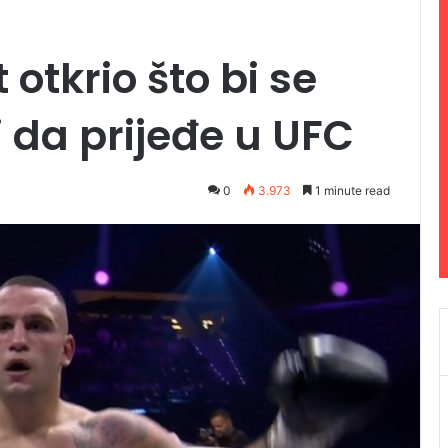
 otkrio što bi se
i da prijeđe u UFC
0
3.973
1 minute read