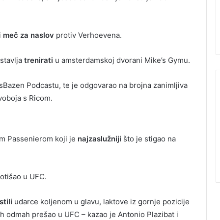
i
meč za naslov
protiv Verhoevena.
stavlja
trenirati
u amsterdamskoj dvorani Mike’s Gymu.
sBazen Podcastu, te je odgovarao na brojna zanimljiva
voboja s Ricom.
om Passenierom koji je
najzaslužniji
što je stigao na
otišao u UFC.
tili
udarce koljenom u glavu, laktove iz gornje pozicije
bih odmah prešao u UFC – kazao je Antonio Plazibat i