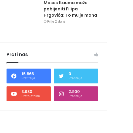
Moses Itauma može
pobijediti Filipa
Hrgovića: To mu je mana
Prije 2 dana
Prati nas
15.866
0
Pratitelja
Pratitelja
3.980
2.500
Pretplatnika
Pratitelja