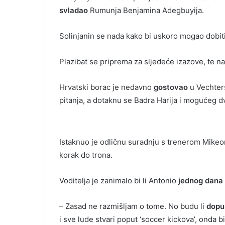
svladao
Rumunja Benjamina Adegbuyija.
Solinjanin se nada kako bi uskoro mogao dobit
Plazibat se priprema za sljedeće izazove, te na
Hrvatski borac je nedavno
gostovao
u Vechter
pitanja, a dotaknu se Badra Harija i mogućeg d
Istaknuo je odličnu suradnju s trenerom Mike
korak do trona.
Voditelja je zanimalo bi li Antonio
jednog dana
– Zasad ne razmišljam o tome. No budu li
dopus
i sve lude stvari poput ‘soccer kickova’, onda 