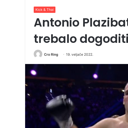
Kick & Thai
Antonio Plazibat
trebalo dogodit
Cro Ring
19. veljače 2022.