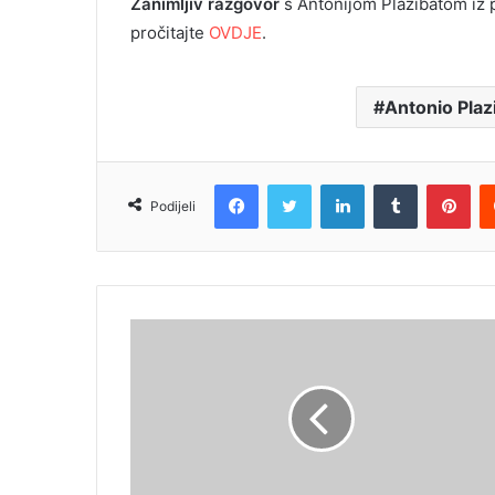
Zanimljiv razgovor
s Antonijom Plazibatom iz 
pročitajte
OVDJE
.
Antonio Plaz
Facebook
Twitter
LinkedIn
Tumblr
Pin
Podijeli