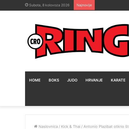
Subota, 8 kolovoza 2026
Najnovije
HOME
BOKS
JUDO
HRVANJE
KARATE
Naslovnica
/
Kick & Thai
/
Antonio Plazibat otkrio š