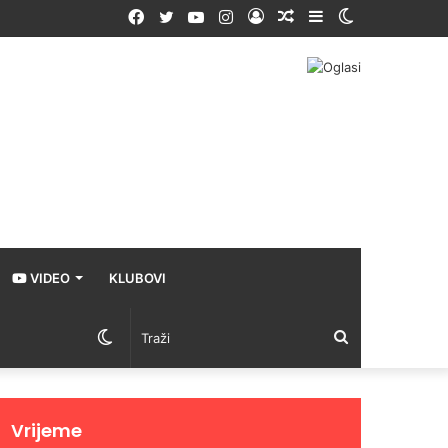
Facebook
Twitter
YouTube
Instagram
Prijava
Random
Sidebar
Switch
Article
skin
VIDEO
KLUBOVI
Switch
Traži
skin
Vrijeme