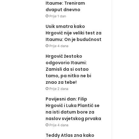
Itaume: Treniram
dvaput dnevno
Prije 1 dan
Usik smatra kako
Hrgović nije veliki test za
Itaumu: On je budućnost
Prije 4 dana
Hrgović žestoko
odgovorio Itaumi:
Zamisli da si ostao
tamo, pa nitko ne bi
znao za tebe!
Prije 2 dana
Povijesni dan: Filip
Hrgović i Luka Plantić se
na isti datum bore za
naslov svjetskog prvaka
Prije 4 dana
Teddy Atlas zna kako