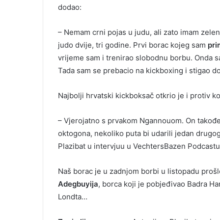
dodao:
– Nemam crni pojas u judu, ali zato imam zelen
judo dvije, tri godine. Prvi borac kojeg sam
pri
vrijeme sam i trenirao slobodnu borbu. Onda sa
Tada sam se prebacio na kickboxing i stigao do
Najbolji hrvatski kickboksač otkrio je i protiv
– Vjerojatno s prvakom Ngannouom. On takođe
oktogona, nekoliko puta bi udarili jedan drugog
Plazibat u intervjuu u VechtersBazen Podcastu
Naš borac je u zadnjom borbi u listopadu proš
Adegbuyija
, borca koji je pobjeđivao Badra Ha
Londta…