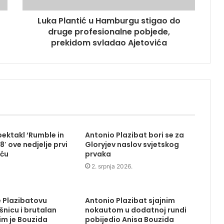
Luka Plantić u Hamburgu stigao do
druge profesionalne pobjede,
prekidom svladao Ajetovića
pektakl ‘Rumble in
Antonio Plazibat bori se za
8′ ove nedjelje prvi
Gloryjev naslov svjetskog
iću
prvaka
2. srpnja 2026.
 Plazibatovu
Antonio Plazibat sjajnim
šnicu i brutalan
nokautom u dodatnoj rundi
im je Bouzida
pobijedio Anisa Bouzida