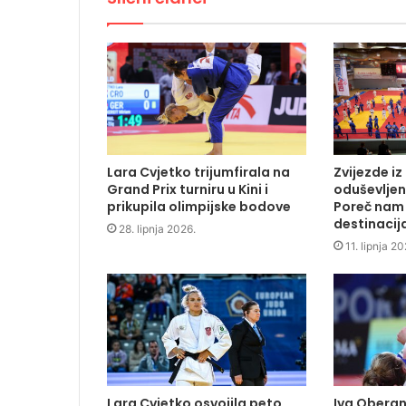
Lara Cvjetko trijumfirala na
Zvijezde iz
Grand Prix turniru u Kini i
oduševlje
prikupila olimpijske bodove
Poreč nam 
destinacij
28. lipnja 2026.
11. lipnja 20
Lara Cvjetko osvojila peto
Iva Oberan