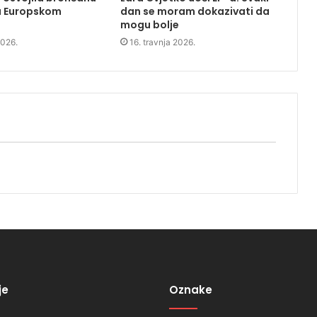
a Europskom
dan se moram dokazivati da
mogu bolje
2026.
16. travnja 2026.
je
Oznake