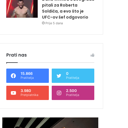
pitali za Roberta
Soldića, a evo što je
UFC-ov šef odgovorio
Prije 5 dana
Prati nas
15.866
0
Pratitelja
Pratitelja
3.980
2.500
Pretplatnika
Pratitelja