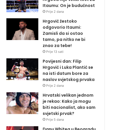
Itaumu: On je budućnost
Prije 2 dana
Hrgović žestoko
odgovorio Itaumi:
Zamisli da si ostao
tamo, pa nitko ne bi
znao za tebe!
Prije 13 sati
Povijesni dan: Filip
Hrgović i Luka Plantić se
na isti datum bore za
naslov svjetskog prvaka
Prije 2 dana
Hrvatski velikan jednom
je rekao: Kako ja mogu
biti nacionalist, ako sam
svjetski prvak?
Prije 5 dana
Danu Whitea u Beogradu