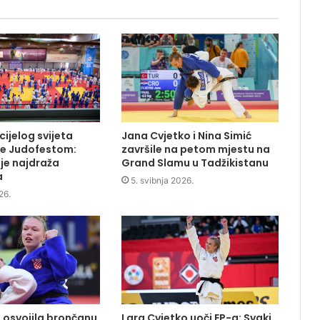
 cijelog svijeta
Jana Cvjetko i Nina Simić
ne Judofestom:
završile na petom mjestu na
je najdraža
Grand Slamu u Tadžikistanu
a
5. svibnja 2026.
26.
 osvojila brončanu
Lara Cvjetko uoči EP-a: Svaki