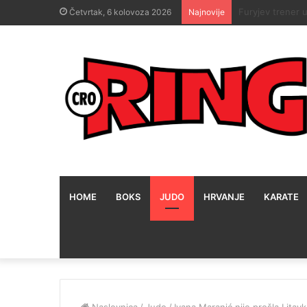
Teddy Atlas zna
Četvrtak, 6 kolovoza 2026
Najnovije
HOME
BOKS
JUDO
HRVANJE
KARATE