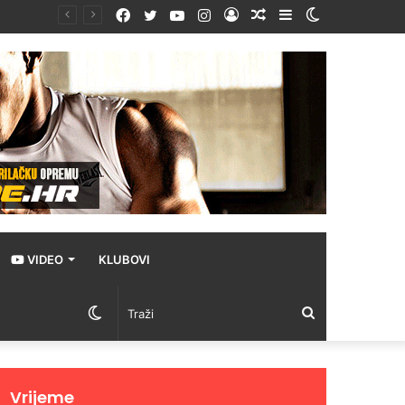
Facebook
Twitter
YouTube
Instagram
Prijava
Random
Sidebar
Switch
Article
skin
VIDEO
KLUBOVI
Switch
Traži
skin
Vrijeme