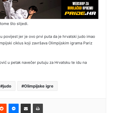
ome što slijedi.
e
u povijest jer je ovo prvi puta da je hrvatski judo imao
impijski ciklus koji završava Olimpijskim igrama Pariz
dović u petak navečer putuju za Hrvatsku te idu na
judo
Olimpijske igre
terest
Reddit
Messenger
Podijeli e-mailom
Ispis