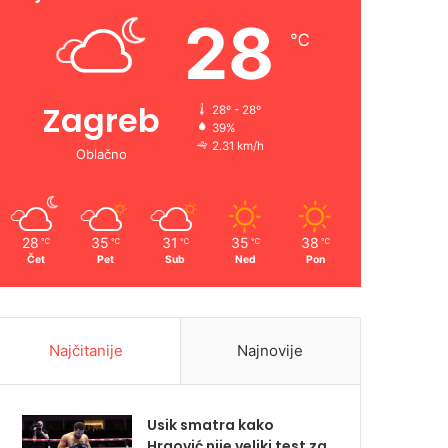
28
℃
Zagreb
28º - 28º
39%
2.31 km/h
Oblačno
28
35
31
35
38
℃
℃
℃
℃
℃
Čet
Pet
Sub
Ned
Pon
Najčitanije
Najnovije
Usik smatra kako
Hrgović nije veliki test za