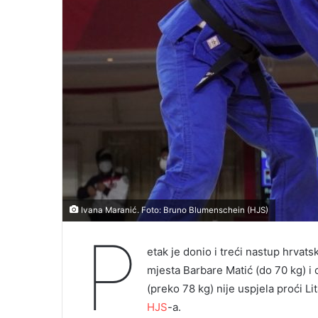
Ivana Maranić. Foto: Bruno Blumenschein (HJS)
P
etak je donio i treći nastup hrvat
mjesta Barbare Matić (do 70 kg) i 
(preko 78 kg) nije uspjela proći L
HJS
-a.