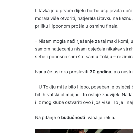
Litavka je u prvom dijelu borbe uspijevala doći
morala više otvoriti, natjerala Litavku na kaznu,
priliku i ipponom prošla u osminu finala.
– Nisam mogla naći rješenje za taj maki komi, u
samom natjecanju nisam osjećala nikakav strah i
sebe i ponosna sam što sam u Tokiju – rezimir
Ivana će uskoro proslaviti
30 godina
, a o nast
– U Tokiju mi je bilo lijepo, poseban je osjećaj
biti hrvatski olimpijac i to ostaje zauvijek. Nad
i iz mog kluba ostvariti ovo i još više. To je i 
Na pitanje o
budućnosti
Ivana je rekla: