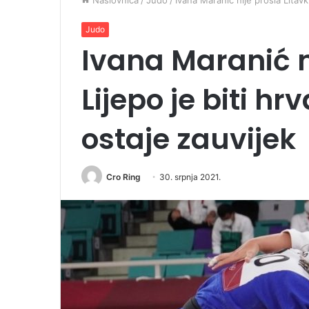
Naslovnica
/
Judo
/
Ivana Maranić nije prošla Litavku
Judo
Ivana Maranić ni
Lijepo je biti hr
ostaje zauvijek
Cro Ring
30. srpnja 2021.