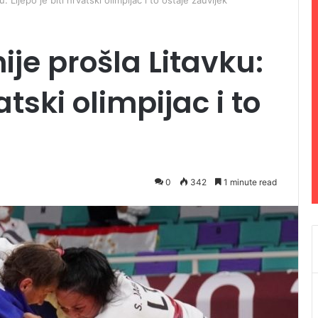
: Lijepo je biti hrvatski olimpijac i to ostaje zauvijek
je prošla Litavku:
vatski olimpijac i to
0
342
1 minute read