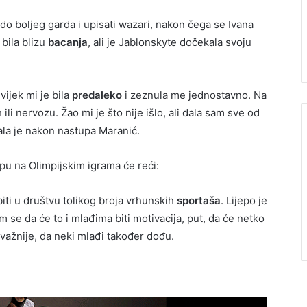
 do boljeg garda i upisati wazari, nakon čega se Ivana
 bila blizu
bacanja
, ali je Jablonskyte dočekala svoju
vijek mi je bila
predaleko
i zeznula me jednostavno. Na
li nervozu. Žao mi je što nije išlo, ali dala sam sve od
ala je nakon nastupa Maranić.
upu na Olimpijskim igrama će reći:
 biti u društvu tolikog broja vrhunskih
sportaša
. Lijepo je
am se da će to i mlađima biti motivacija, put, da će netko
najvažnije, da neki mlađi također dođu.