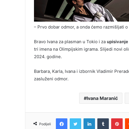
– Prvo dobar odmor, a onda ćemo razmišljati o t
Bravo Ivana za plasman u Tokio i za
upisivanj
tri imena na Olimpijskim igrama. Slijedi novi ol
2024. godine.
Barbara, Karla, Ivana i izbornik Vladimir Prera
zasluženi odmor.
Ivana Maranić
Facebook
Twitter
LinkedIn
Tumblr
Pin
Podijeli