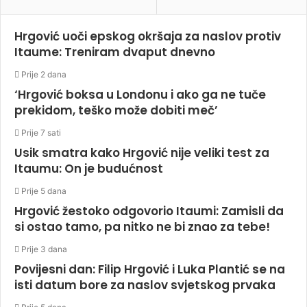
Hrgović uoči epskog okršaja za naslov protiv
Itaume: Treniram dvaput dnevno
Prije 2 dana
‘Hrgović boksa u Londonu i ako ga ne tuče
prekidom, teško može dobiti meč’
Prije 7 sati
Usik smatra kako Hrgović nije veliki test za
Itaumu: On je budućnost
Prije 5 dana
Hrgović žestoko odgovorio Itaumi: Zamisli da
si ostao tamo, pa nitko ne bi znao za tebe!
Prije 3 dana
Povijesni dan: Filip Hrgović i Luka Plantić se na
isti datum bore za naslov svjetskog prvaka