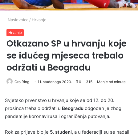
Naslovnica
/
Hrvanje
Hrvanje
Otkazano SP u hrvanju koje
se idućeg mjeseca trebalo
održati u Beogradu
Cro Ring
11. studenoga 2020.
0
315
Manje od minute
S
vjetsko prvenstvo u hrvanju koje se od 12. do 20.
prosinca trebalo održati u
Beogradu
odgođen je zbog
pandemije koronavirusa i ograničenja putovanja.
Rok za prijave bio je
5. studeni
, a u federaciji su se nadali