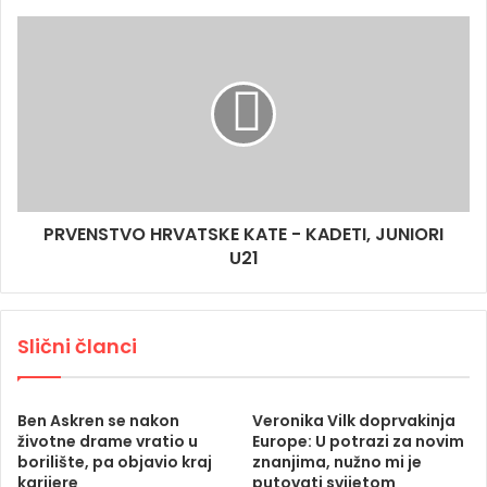
PRVENSTVO HRVATSKE KATE - KADETI, JUNIORI
U21
Slični članci
Ben Askren se nakon
Veronika Vilk doprvakinja
životne drame vratio u
Europe: U potrazi za novim
borilište, pa objavio kraj
znanjima, nužno mi je
karijere
putovati svijetom