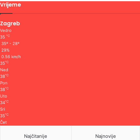
Vrijeme
Zagreb
Vedro
℃
35
35º - 28º
29%
0.56 km/h
℃
35
Ned
℃
38
Pon
℃
38
Uto
℃
34
Sri
℃
35
Čet
Najčitanije
Najnovije