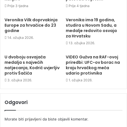
Prije 3 tjedna
Prije 4 tjedna
Veronika Vilk doprvakinja
Veronika ima 19 godina,
Europe za hrvačice do 23
studira u Novom Sadu, a
godine
medalje redovito osvaja
za Hrvatsku
14. ožujka 2026.
13. ožujka 2026.
U dvoboju osvajača
VIDEO Gužva na RAF-ovoj
medalja s najvećih
priredbi: UFC-ov borac na
natjecanja, Kodrić uvjerljiv
kraju hrvačkog meča
protiv Šačića
udario protivnika
3. ožujka 2026.
1. ožujka 2026.
Odgovori
Morate biti
prijavljeni
da biste objavili komentar.