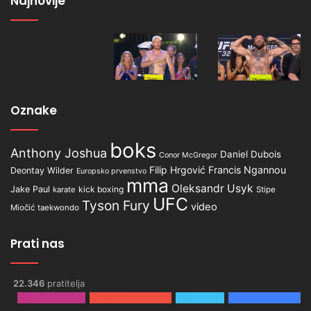
Najnovije
Oznake
boks
Anthony Joshua
Daniel Dubois
Conor McGregor
Filip Hrgović
Francis Ngannou
Deontay Wilder
Europsko prvenstvo
mma
Oleksandr Usyk
Jake Paul
kick boxing
karate
Stipe
UFC
Tyson Fury
video
Miočić
taekwondo
Prati nas
22.346
pratitelja
2.500
Pratitelja
3.980
Pretplatnika
0
Pratitelja
15.866
Pratitelja