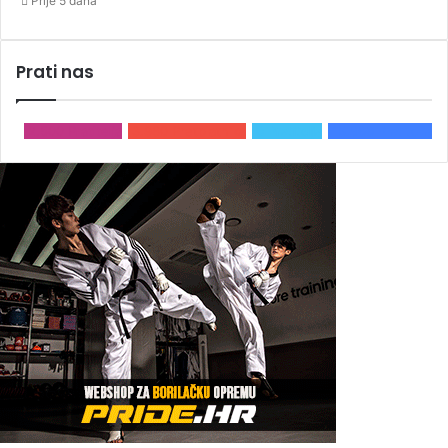
Prije 5 dana
Prati nas
2.500
Pratitelja
3.980
Pretplatnika
0
Pratitelja
15.866
Pratitelja