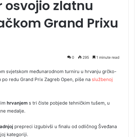
 osvojio zlatnu
ačkom Grand Prixu
0
295
1 minute read
om svjetskom međunarodnom turniru u hrvanju grčko-
 po redu Grand Prix Zagreb Open, piše na
službenoj
čnim
hrvanjem
s tri čiste pobjede tehničkim tušem, u
tne medalje.
adnjoj
prepreci izgubivši u finalu od odličnog Šveđana
oj kategoriji.