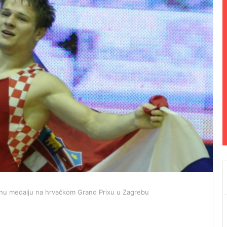
atnu medalju na hrvačkom Grand Prixu u Zagrebu