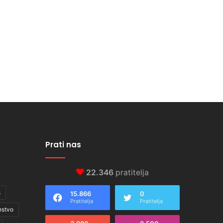
Prati nas
22.346
pratitelja
s
15.866
0
Pratitelja
Pratitelja
nstvo