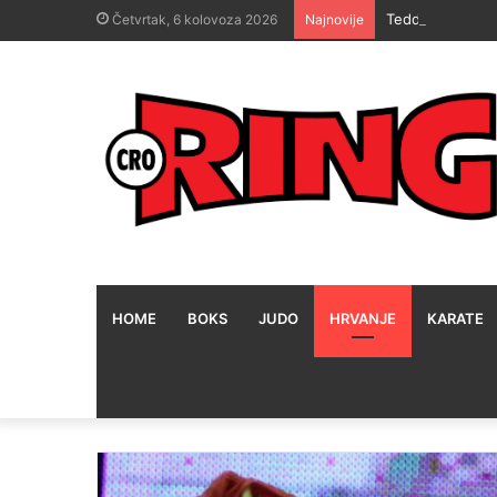
Teddy Atlas zna
Četvrtak, 6 kolovoza 2026
Najnovije
HOME
BOKS
JUDO
HRVANJE
KARATE