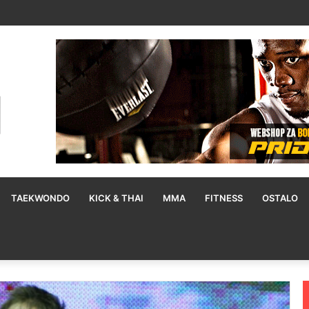
 kako Moses Itauma može pobijediti Filipa Hrgovića: To mu je mana
TAEKWONDO
KICK & THAI
MMA
FITNESS
OSTALO