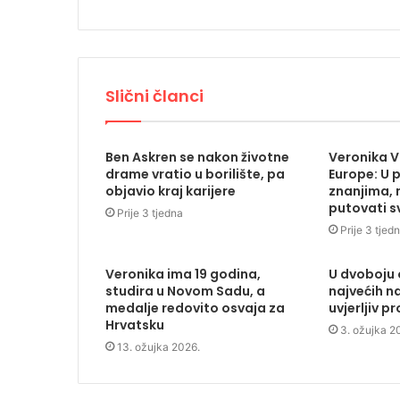
Slični članci
Ben Askren se nakon životne
Veronika V
drame vratio u borilište, pa
Europe: U 
objavio kraj karijere
znanjima, 
putovati s
Prije 3 tjedna
Prije 3 tjed
Veronika ima 19 godina,
U dvoboju 
studira u Novom Sadu, a
najvećih n
medalje redovito osvaja za
uvjerljiv p
Hrvatsku
3. ožujka 2
13. ožujka 2026.