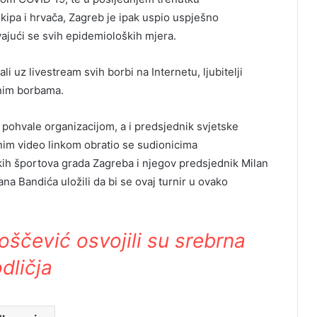
ekipa i hrvača, Zagreb je ipak uspio uspješno
avajući se svih epidemioloških mjera.
ali uz livestream svih borbi na Internetu, ljubitelji
etnim borbama.
i pohvale organizacijom, a i predsjednik svjetske
im video linkom obratio se sudionicima
kih športova grada Zagreba i njegov predsjednik Milan
na Bandića uložili da bi se ovaj turnir u ovako
oščević osvojili su srebrna
dličja