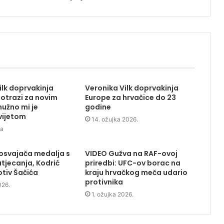
ilk doprvakinja
Veronika Vilk doprvakinja
potrazi za novim
Europe za hrvačice do 23
nužno mi je
godine
vijetom
14. ožujka 2026.
na
osvajača medalja s
VIDEO Gužva na RAF-ovoj
atjecanja, Kodrić
priredbi: UFC-ov borac na
rotiv Šačića
kraju hrvačkog meča udario
protivnika
026.
1. ožujka 2026.