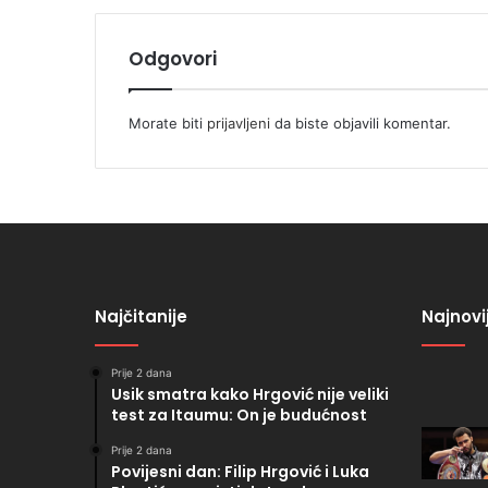
Odgovori
Morate biti
prijavljeni
da biste objavili komentar.
Najčitanije
Najnovi
Prije 2 dana
Usik smatra kako Hrgović nije veliki
test za Itaumu: On je budućnost
Prije 2 dana
Povijesni dan: Filip Hrgović i Luka