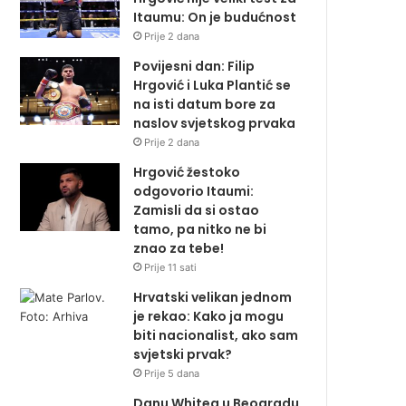
Itaumu: On je budućnost
Prije 2 dana
Povijesni dan: Filip
Hrgović i Luka Plantić se
na isti datum bore za
naslov svjetskog prvaka
Prije 2 dana
Hrgović žestoko
odgovorio Itaumi:
Zamisli da si ostao
tamo, pa nitko ne bi
znao za tebe!
Prije 11 sati
Hrvatski velikan jednom
je rekao: Kako ja mogu
biti nacionalist, ako sam
svjetski prvak?
Prije 5 dana
Danu Whitea u Beogradu