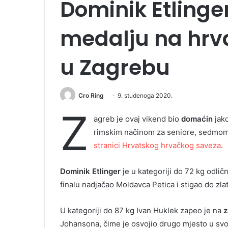
Dominik Etlinger
medalju na hrv
u Zagrebu
Cro Ring
9. studenoga 2020.
Z
agreb je ovaj vikend bio
domaćin
jak
rimskim načinom za seniore, sedmom
stranici Hrvatskog hrvačkog saveza
.
Dominik Etlinger
je u kategoriji do 72 kg odli
finalu nadjačao Moldavca Petica i stigao do zla
U kategoriji do 87 kg Ivan Huklek zapeo je na
z
Johansona, čime je osvojio drugo mjesto u svoj