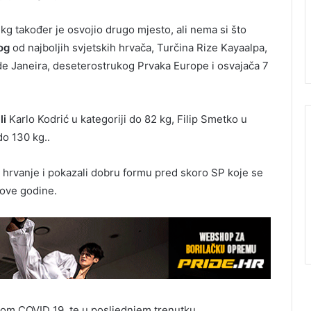
kg također je osvojio drugo mjesto, ali nema si što
nog
od najboljih svjetskih hrvača, Turčina Rize Kayaalpa,
 de Janeira, deseterostrukog Prvaka Europe i osvajača 7
li
Karlo Kodrić u kategoriji do 82 kg, Filip Smetko u
do 130 kg..
čno hrvanje i pokazali dobru formu pred skoro SP koje se
ove godine.
om COVID 19, te u posljednjem trenutku