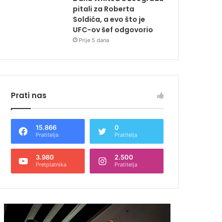
pitali za Roberta
Soldića, a evo što je
UFC-ov šef odgovorio
Prije 5 dana
Prati nas
15.866
0
Pratitelja
Pratitelja
3.980
2.500
Pretplatnika
Pratitelja