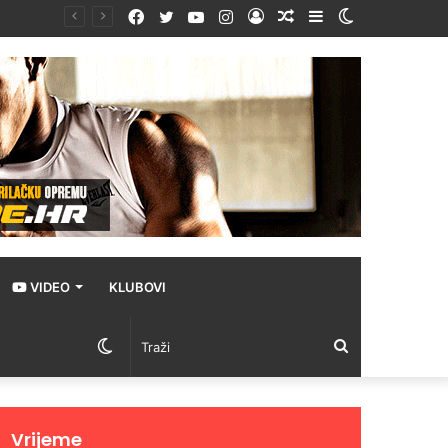
Facebook
Twitter
YouTube
Instagram
Prijava
Random
Sidebar
Switch
Article
skin
VIDEO
KLUBOVI
Switch
Traži
skin
Vrijeme