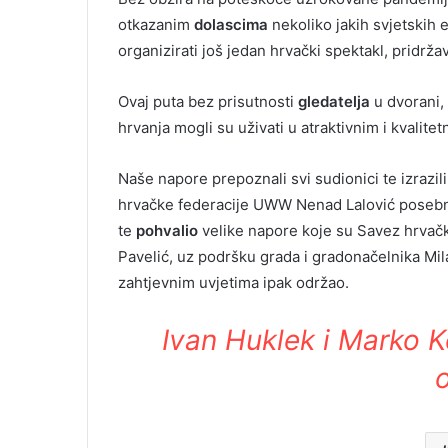
otkazanim
dolascima
nekoliko jakih svjetskih 
organizirati još jedan hrvački spektakl, pridrž
Ovaj puta bez prisutnosti
gledatelja
u dvorani, 
hrvanja mogli su uživati u atraktivnim i kvalit
Naše napore prepoznali svi sudionici te izrazil
hrvačke federacije UWW Nenad Lalović posebn
te
pohvalio
velike napore koje su Savez hrvač
Pavelić, uz podršku grada i gradonačelnika Mila
zahtjevnim uvjetima ipak održao.
Ivan Huklek i Marko K
o