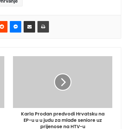
hrvanje
terest
Reddit
Messenger
Podijeli e-mailom
Ispis
Karla Prodan predvodi Hrvatsku na
EP-u u u judu za mlađe seniore uz
prijenose na HTV-u