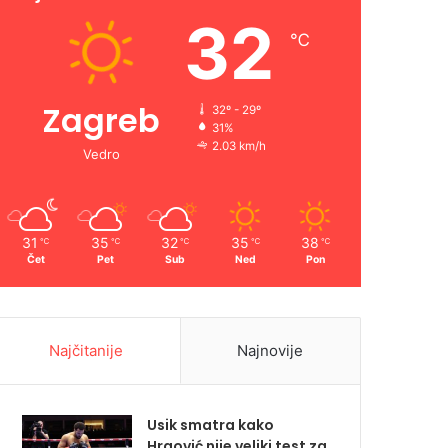
32
℃
Zagreb
32º - 29º
31%
2.03 km/h
Vedro
31
35
32
35
38
℃
℃
℃
℃
℃
Čet
Pet
Sub
Ned
Pon
Najčitanije
Najnovije
Usik smatra kako
Hrgović nije veliki test za