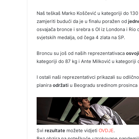
Naš teškaš Marko Koščević u kategoriji do 130 
zamjeriti budući da je u finalu poražen od
jed
osvajača bronce i srebra s OI iz Londona i Rio
svjetskih medalja, od čega 4 zlata na SP.
Broncu su još od naših reprezentativaca
osvoji
kategoriji do 87 kg i Ante Milković u kategoriji 
I ostali naši reprezentativci prikazali su odli
planira
održati
u Beogradu sredinom prosinca 
Svi
rezultate
možete vidjeti
OVDJE
.
Bez obzira na poteškoće uzrokovane pandemij