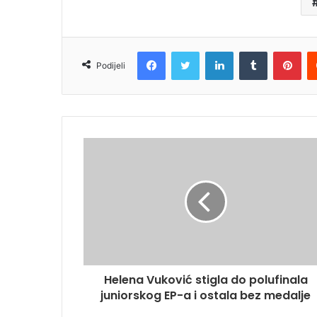
Facebook
Twitter
LinkedIn
Tumblr
Pin
Podijeli
Helena Vuković stigla do polufinala
juniorskog EP-a i ostala bez medalje