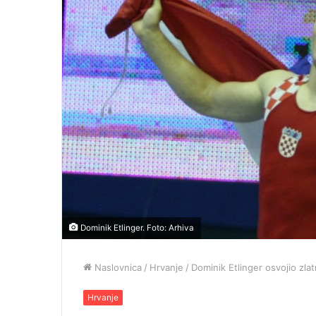
Dominik Etlinger. Foto: Arhiva
Naslovnica
/
Hrvanje
/
Dominik Etlinger osvojio zl
Hrvanje