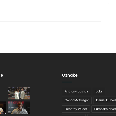
je
Oznake
Anthony Joshua
boks
Conor McGregor
Daniel Duboi
Deontay Wilder
Europsko prve