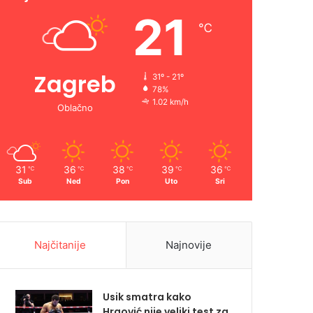
21
℃
Zagreb
31º - 21º
78%
1.02 km/h
Oblačno
31
36
38
39
36
℃
℃
℃
℃
℃
Sub
Ned
Pon
Uto
Sri
Najčitanije
Najnovije
Usik smatra kako
Hrgović nije veliki test za