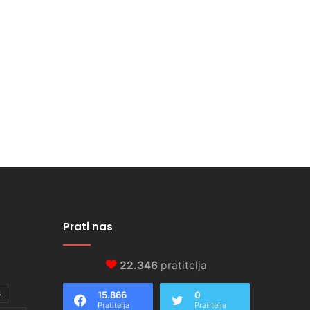
Prati nas
22.346
pratitelja
s
15.866
0
Pratitelja
Pratitelja