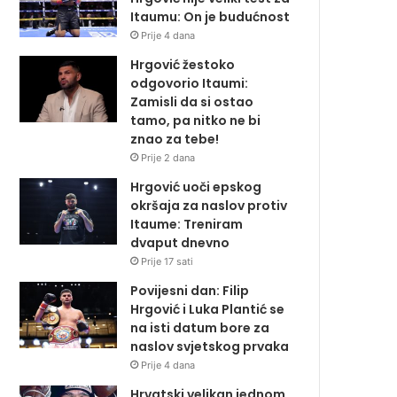
Itaumu: On je budućnost
Prije 4 dana
Hrgović žestoko
odgovorio Itaumi:
Zamisli da si ostao
tamo, pa nitko ne bi
znao za tebe!
Prije 2 dana
Hrgović uoči epskog
okršaja za naslov protiv
Itaume: Treniram
dvaput dnevno
Prije 17 sati
Povijesni dan: Filip
Hrgović i Luka Plantić se
na isti datum bore za
naslov svjetskog prvaka
Prije 4 dana
Hrvatski velikan jednom