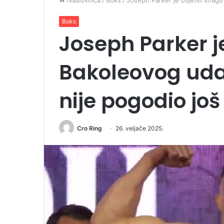
Naslovnica
/
Boks
/
Joseph Parker je osjetio snagu
Boks
Joseph Parker j
Bakoleovog uda
nije pogodio još 
Cro Ring
26. veljače 2025.