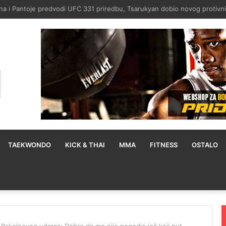
kog okršaja za naslov protiv Itaume: Treniram dvaput dnevno
TAEKWONDO
KICK & THAI
MMA
FITNESS
OSTALO