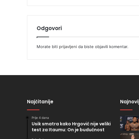
Odgovori
Morate biti
prijavljeni
da biste objavili komentar.
Najčitanije
Najnovi
Prije 4 dana
Usik smatra kako Hrgović nije veliki
test za Itaumu: On je budućnost