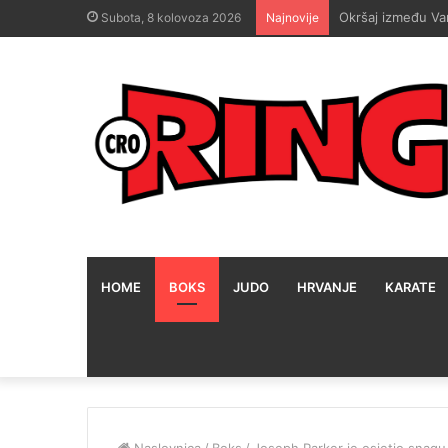
Hrgović uoči eps
Subota, 8 kolovoza 2026
Najnovije
HOME
BOKS
JUDO
HRVANJE
KARATE