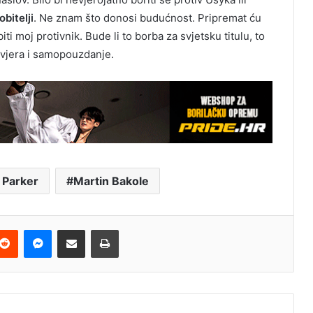
obitelji
. Ne znam što donosi budućnost. Pripremat ću
ti moj protivnik. Bude li to borba za svjetsku titulu, to
, vjera i samopouzdanje.
 Parker
Martin Bakole
terest
Reddit
Messenger
Podijeli e-mailom
Ispis