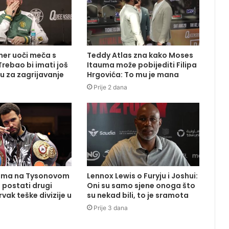
ener uoči meča s
Teddy Atlas zna kako Moses
rebao bi imati još
Itauma može pobijediti Filipa
u za zagrijavanje
Hrgovića: To mu je mana
Prije 2 dana
uma na Tysonovom
Lennox Lewis o Furyju i Joshui:
 postati drugi
Oni su samo sjene onoga što
vak teške divizije u
su nekad bili, to je sramota
Prije 3 dana