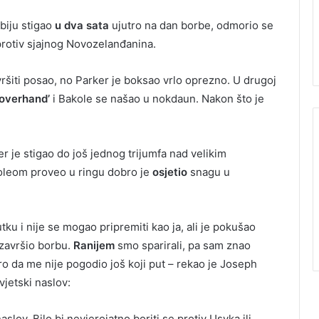
abiju stigao
u dva sata
ujutro na dan borbe, odmorio se
protiv sjajnog Novozelanđanina.
iti posao, no Parker je boksao vrlo oprezno. U drugoj
‘overhand’
i Bakole se našao u nokdaun. Nakon što je
je stigao do još jednog trijumfa nad velikim
koleom proveo u ringu dobro je
osjetio
snagu u
tku i nije se mogao pripremiti kao ja, ali je pokušao
 završio borbu.
Ranijem
smo sparirali, pa sam znao
bro da me nije pogodio još koji put – rekao je Joseph
vjetski naslov:
slov. Bilo bi nevjerojatno boriti se protiv Usyka ili