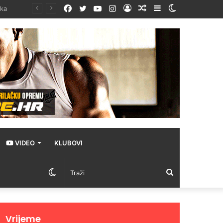
Facebook
Twitter
YouTube
Instagram
Prijava
Random
Sidebar
Switch
Article
skin
VIDEO
KLUBOVI
Switch
Traži
skin
Vrijeme