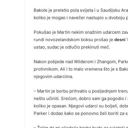
Bakole je preletio pola svijeta i u Saudijsku Ar
koliko je mogao i navečer nastupio u dvoboju 
Pokušao je Martin nekim snažnim udarcem završ
rundi novozelandskom boksu prošao je
desni 
ustao, sudac je odlučio prekinuti meč.
Nakon pobjede nad Wilderom i Zhangom, Parker 
protivnikom. Ali i to malo vremena što je s Ba
njegovim udarcima.
– Martin je borbu prihvatio u posljednjem trenu
nešto učiniti. Srećom, dobro sam ga pogodio i
koliko je opasan. Njegovi udarci su boljeli, do
Parker i dodao kako se ponovno želi boriti za s
– Želim da mi sljedeća borba bude za svjetski na