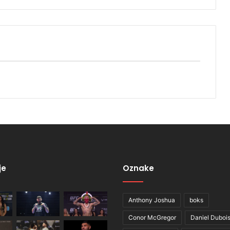
je
Oznake
Anthony Joshua
boks
Conor McGregor
Daniel Duboi