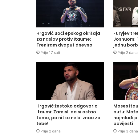
Hrgović uoči epskog okršaja
Furyjev tr
za naslov protiv Itaume:
Joshuom: T
Treniram dvaput dnevno
jednu borb
Prije 17 sati
Prije 2 dana
Hrgović žestoko odgovorio
Moses Ita
Itaumi: Zamisli da si ostao
putu: Može
tamo, pa nitko ne bi znao za
najmlađi pr
tebe!
povijesti
Prije 2 dana
Prije 3 dana