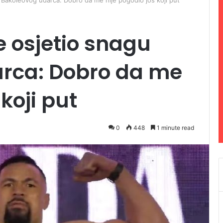
 Bakoleovog udarca: Dobro da me nije pogodio još koji put
e osjetio snagu
rca: Dobro da me
koji put
0
448
1 minute read