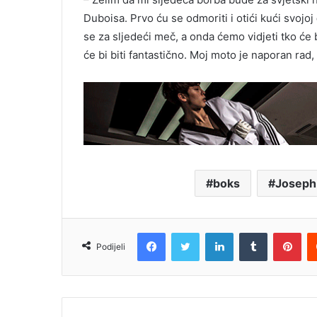
Duboisa. Prvo ću se odmoriti i otići kući svojoj
se za sljedeći meč, a onda ćemo vidjeti tko će bi
će bi biti fantastično. Moj moto je naporan rad
boks
Joseph
Facebook
Twitter
LinkedIn
Tumblr
Pin
Podijeli