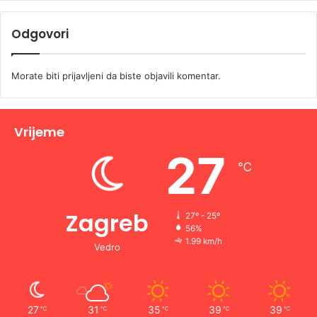
Odgovori
Morate biti
prijavljeni
da biste objavili komentar.
Vrijeme
27
℃
Zagreb
27º - 25º
56%
1.99 km/h
Vedro
27
31
35
39
39
℃
℃
℃
℃
℃