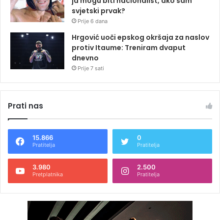
ja mogu biti nacionalist, ako sam
svjetski prvak?
Prije 6 dana
Hrgović uoči epskog okršaja za naslov
protiv Itaume: Treniram dvaput
dnevno
Prije 7 sati
Prati nas
15.866
0
Pratitelja
Pratitelja
3.980
2.500
Pretplatnika
Pratitelja