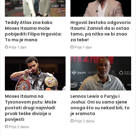
Teddy Atlas zna kako
Hrgović žestoko odgovorio
Moses Itauma može
Itaumi: Zamisli da si ostao
pobijediti Filipa Hrgovića:
tamo, pa nitko ne bi znao
To mu je mana
za tebe!
Prije 1 dan
Prije 1 dan
Moses Itauma na
Lennox Lewis o Furyju i
Tysonovom putu: Može
Joshui: Oni su samo sjene
postati drugi najmlađi
onoga što su nekad bili, to
prvak teške divizije u
je sramota
povijesti
Prije 2 dana
Prije 2 dana