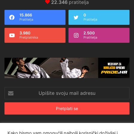
22.346
pratitelja
15.866
0
Pratitelja
Pratitelja
3.980
2.500
Pretplatnika
Pratitelja
Upišite
svoju
mail
adresu
Kako bismo vam omogućili najbolji korisnički doživljaj i