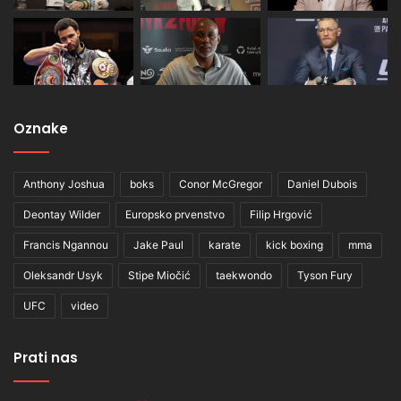
Oznake
Anthony Joshua
boks
Conor McGregor
Daniel Dubois
Deontay Wilder
Europsko prvenstvo
Filip Hrgović
Francis Ngannou
Jake Paul
karate
kick boxing
mma
Oleksandr Usyk
Stipe Miočić
taekwondo
Tyson Fury
UFC
video
Prati nas