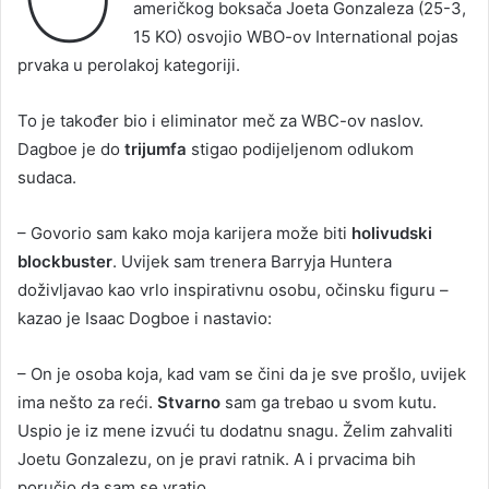
američkog boksača Joeta Gonzaleza (25-3,
15 KO) osvojio WBO-ov International pojas
prvaka u perolakoj kategoriji.
To je također bio i eliminator meč za WBC-ov naslov.
Dagboe je do
trijumfa
stigao podijeljenom odlukom
sudaca.
– Govorio sam kako moja karijera može biti
holivudski
blockbuster
. Uvijek sam trenera Barryja Huntera
doživljavao kao vrlo inspirativnu osobu, očinsku figuru –
kazao je Isaac Dogboe i nastavio:
– On je osoba koja, kad vam se čini da je sve prošlo, uvijek
ima nešto za reći.
Stvarno
sam ga trebao u svom kutu.
Uspio je iz mene izvući tu dodatnu snagu. Želim zahvaliti
Joetu Gonzalezu, on je pravi ratnik. A i prvacima bih
poručio da sam se vratio.