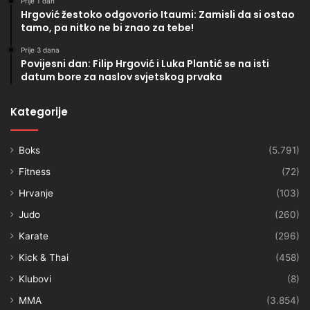
Prije 1 dan
Hrgović žestoko odgovorio Itaumi: Zamisli da si ostao
tamo, pa nitko ne bi znao za tebe!
Prije 3 dana
Povijesni dan: Filip Hrgović i Luka Plantić se na isti
datum bore za naslov svjetskog prvaka
Kategorije
Boks
(5.791)
Fitness
(72)
Hrvanje
(103)
Judo
(260)
Karate
(296)
Kick & Thai
(458)
Klubovi
(8)
MMA
(3.854)