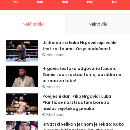
Pet
Sub
Ned
Pon
Uto
Najčitanije
Najnovije
Usik smatra kako Hrgović nije veliki
test za Itaumu: On je budućnost
Prije 3 dana
Hrgović žestoko odgovorio Itaumi:
Zamisli da si ostao tamo, pa nitko ne
bi znao za tebe!
Prije 1 dan
Povijesni dan: Filip Hrgović i Luka
Plantić se na isti datum bore za
naslov svjetskog prvaka
Prije 3 dana
Hrvatski velikan jednom je rekao: Kako