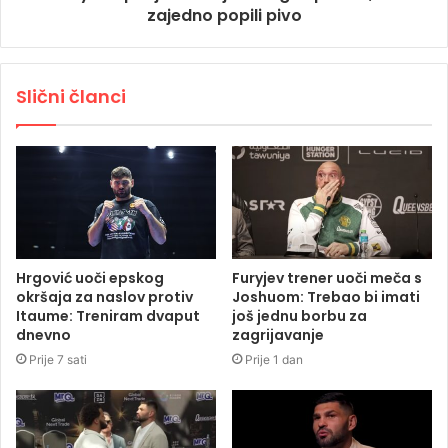
zajedno popili pivo
Slični članci
Hrgović uoči epskog
Furyjev trener uoči meča s
okršaja za naslov protiv
Joshuom: Trebao bi imati
Itaume: Treniram dvaput
još jednu borbu za
dnevno
zagrijavanje
Prije 7 sati
Prije 1 dan