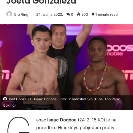
Joeta Gonzaleza
Cro Ring
24. srpnja 2022.
0
203
1 minute read
Joet Gonzalez i Isaac Dogboe. Foto: Screenshot (YouTube, Top Rank
Boxing)
G
anac
Isaac Dogboe
(24-2, 15 KO) je na
priredbi u Hinckleyu pobjedom protiv