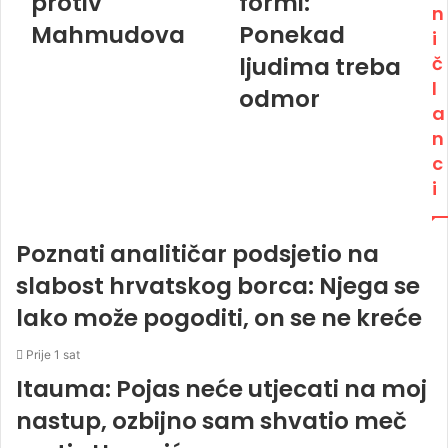
protiv
formi:
n
Mahmudova
Ponekad
i
ljudima treba
č
l
odmor
a
n
c
i
Poznati analitičar podsjetio na
slabost hrvatskog borca: Njega se
lako može pogoditi, on se ne kreće
Prije 1 sat
Itauma: Pojas neće utjecati na moj
nastup, ozbijno sam shvatio meč