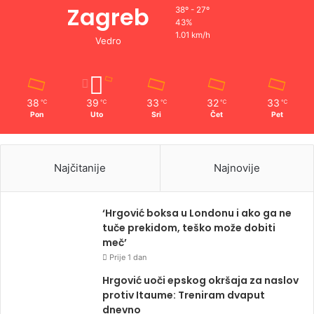
Zagreb
38º - 27º
43%
1.01 km/h
Vedro
38
39
33
32
33
℃
℃
℃
℃
℃
Pon
Uto
Sri
Čet
Pet
Najčitanije
Najnovije
‘Hrgović boksa u Londonu i ako ga ne
tuče prekidom, teško može dobiti
meč’
Prije 1 dan
Hrgović uoči epskog okršaja za naslov
protiv Itaume: Treniram dvaput
dnevno