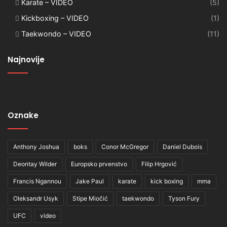
Karate – VIDEO
(5)
Kickboxing – VIDEO
(1)
Taekwondo – VIDEO
(11)
Najnovije
Oznake
Anthony Joshua
boks
Conor McGregor
Daniel Dubois
Deontay Wilder
Europsko prvenstvo
Filip Hrgović
Francis Ngannou
Jake Paul
karate
kick boxing
mma
Oleksandr Usyk
Stipe Miočić
taekwondo
Tyson Fury
UFC
video