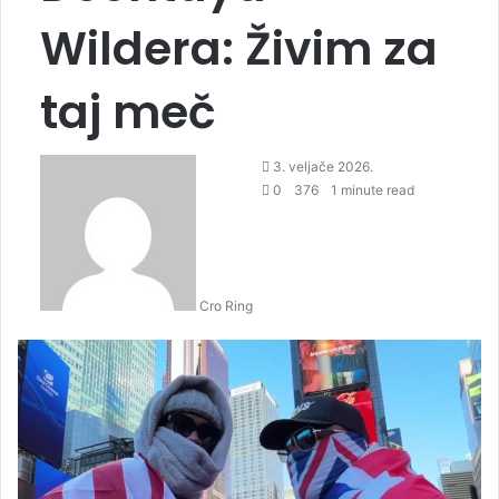
Wildera: Živim za
taj meč
3. veljače 2026.
0
376
1 minute read
Cro Ring