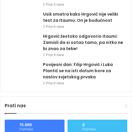
Prije 3 dana
Usik smatra kako Hrgović nije veliki
test za Itaumu: On je budućnost
Prije 6 dana
Hrgović žestoko odgovorio Itaumi:
Zamisli da si ostao tamo, pa nitko ne
bi znao za tebe!
Prije 4 dana
Povijesni dan: Filip Hrgović i Luka
Plantić se na isti datum bore za
naslov svjetskog prvaka
Prije 6 dana
Prati nas
15.866
0
Pratitelja
Pratitelja