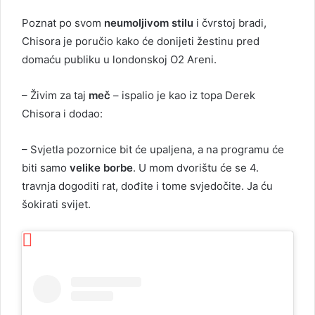
Poznat po svom
neumoljivom stilu
i čvrstoj bradi,
Chisora ​​je poručio kako će donijeti žestinu pred
domaću publiku u londonskoj O2 Areni.
– Živim za taj
meč
– ispalio je kao iz topa Derek
Chisora i dodao:
– Svjetla pozornice bit će upaljena, a na programu će
biti samo
velike borbe
. U mom dvorištu će se 4.
travnja dogoditi rat, dođite i tome svjedočite. Ja ću
šokirati svijet.