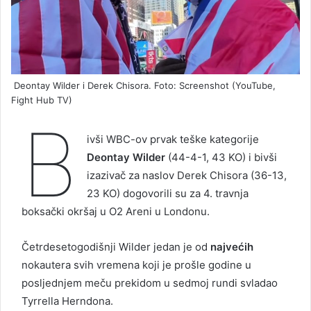
Deontay Wilder i Derek Chisora. Foto: Screenshot (YouTube,
Fight Hub TV)
B
ivši WBC-ov prvak teške kategorije
Deontay Wilder
(44-4-1, 43 KO) i bivši
izazivač za naslov Derek Chisora ​​(36-13,
23 KO) dogovorili su za 4. travnja
boksački okršaj u O2 Areni u Londonu.
Četrdesetogodišnji Wilder jedan je od
najvećih
nokautera svih vremena koji je prošle godine u
posljednjem meču prekidom u sedmoj rundi svladao
Tyrrella Herndona.