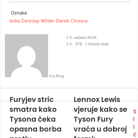
Oznake
boks
Deontay Wilder
Derek Chisora
3. veljače 2026.
0
376
1 minute read
Cro Ring
Furyjev stric
Lennox Lewis
smatra kako
vjeruje kako se
S
Tysona čeka
Tyson Fury
l
i
opasna borba
vraća u dobroj
č