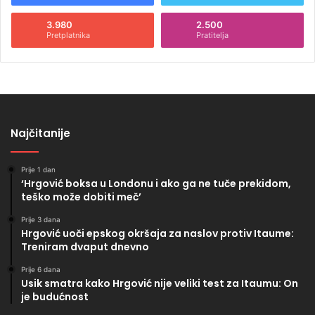
3.980
2.500
Pretplatnika
Pratitelja
Najčitanije
Prije 1 dan
‘Hrgović boksa u Londonu i ako ga ne tuče prekidom,
teško može dobiti meč’
Prije 3 dana
Hrgović uoči epskog okršaja za naslov protiv Itaume:
Treniram dvaput dnevno
Prije 6 dana
Usik smatra kako Hrgović nije veliki test za Itaumu: On
je budućnost