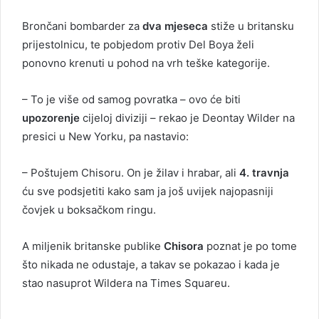
Brončani bombarder za
dva mjeseca
stiže u britansku
prijestolnicu, te pobjedom protiv Del Boya želi
ponovno krenuti u pohod na vrh teške kategorije.
– To je više od samog povratka – ovo će biti
upozorenje
cijeloj diviziji – rekao je Deontay Wilder na
presici u New Yorku, pa nastavio:
– Poštujem Chisoru. On je žilav i hrabar, ali
4. travnja
ću sve podsjetiti kako sam ja još uvijek najopasniji
čovjek u boksačkom ringu.
A miljenik britanske publike
Chisora
poznat je po tome
što nikada ne odustaje, a takav se pokazao i kada je
stao nasuprot Wildera na Times Squareu.