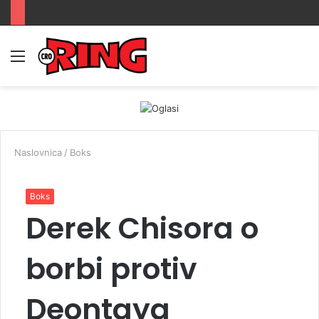
Menu
Prijava
Switch
Tr
skin
Naslovnica
/
Boks
Boks
Derek Chisora ​​o
borbi protiv
Deontaya