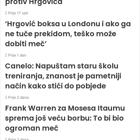
protiv Hrgovića
Prije 17 sati
‘Hrgović boksa u Londonu i ako ga
ne tuče prekidom, teško može
dobiti meč’
Prije 1 dan
Canelo: Napuštam staru školu
treniranja, znanost je pametniji
način kako stići do pobjede
Prije 2 dana
Frank Warren za Mosesa Itaumu
sprema još veću borbu: To bi bio
ogroman meč
Prije 2 dana