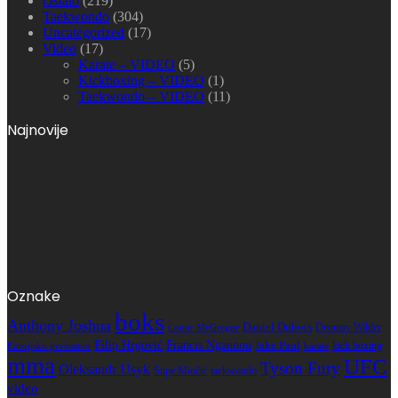
Ostalo
(219)
Taekwondo
(304)
Uncategorized
(17)
Video
(17)
Karate – VIDEO
(5)
Kickboxing – VIDEO
(1)
Taekwondo – VIDEO
(11)
Najnovije
Oznake
boks
Anthony Joshua
Daniel Dubois
Deontay Wilder
Conor McGregor
Filip Hrgović
Francis Ngannou
Jake Paul
kick boxing
karate
Europsko prvenstvo
mma
UFC
Tyson Fury
Oleksandr Usyk
Stipe Miočić
taekwondo
video