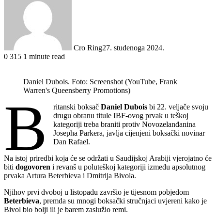
Cro Ring
27. studenoga 2024.
0
315
1 minute read
Daniel Dubois. Foto: Screenshot (YouTube, Frank
Warren's Queensberry Promotions)
B
ritanski boksač
Daniel Dubois
bi 22. veljače svoju
drugu obranu titule IBF-ovog prvak u teškoj
kategoriji treba braniti protiv Novozelanđanina
Josepha Parkera, javlja cijenjeni boksački novinar
Dan Rafael.
Na istoj priredbi koja će se održati u Saudijskoj Arabiji vjerojatno će
biti
dogovoren
i revanš u poluteškoj kategoriji između apsolutnog
prvaka Artura Beterbieva i Dmitrija Bivola.
Njihov prvi dvoboj u listopadu završio je tijesnom pobjedom
Beterbieva
, premda su mnogi boksački stručnjaci uvjereni kako je
Bivol bio bolji ili je barem zaslužio remi.