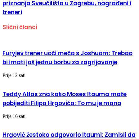
priznanja Sveučilišta u Zagrebu, nagrađeni i
treneri
Slični članci
Furyjev trener uoči meča s Joshuom: Trebao
bi imati još jednu borbu za zagrijavanje
Prije 12 sati
Teddy Atlas zna kako Moses Itauma može
pobijediti Filipa Hrgovića: To mu je mana
Prije 16 sati
Hrgović žestoko odgovorio Itaumi: Zamisli da