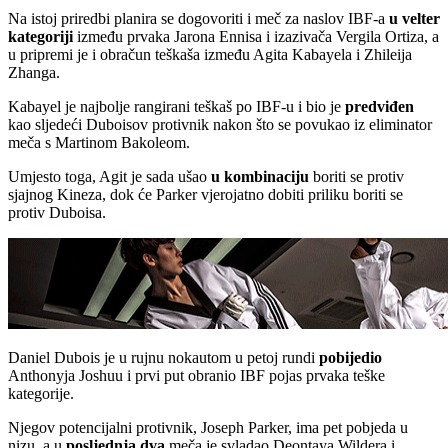
Na istoj priredbi planira se dogovoriti i meč za naslov IBF-a
u velter
kategoriji
između prvaka Jarona Ennisa i izazivača Vergila Ortiza, a
u pripremi je i obračun teškaša između Agita Kabayela i Zhileija
Zhanga.
Kabayel je najbolje rangirani teškaš po IBF-u i bio je
predviđen
kao sljedeći Duboisov protivnik nakon što se povukao iz eliminator
meča s Martinom Bakoleom.
Umjesto toga, Agit je sada ušao
u kombinaciju
boriti se protiv
sjajnog Kineza, dok će Parker vjerojatno dobiti priliku boriti se
protiv Duboisa.
Daniel Dubois je u rujnu nokautom u petoj rundi
pobijedio
Anthonyja Joshuu i prvi put obranio IBF pojas prvaka teške
kategorije.
Njegov potencijalni protivnik, Joseph Parker, ima pet pobjeda u
nizu, a u
posljednja dva
meča je svladao Deontaya Wildera i