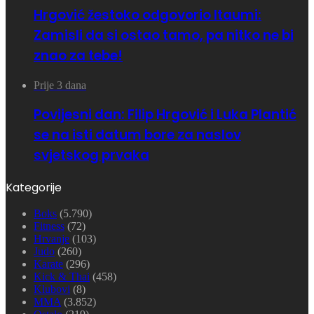
Hrgović žestoko odgovorio Itaumi:
Zamisli da si ostao tamo, pa nitko ne bi
znao za tebe!
Prije 3 dana
Povijesni dan: Filip Hrgović i Luka Plantić
se na isti datum bore za naslov
svjetskog prvaka
Kategorije
Boks
(5.790)
Fitness
(72)
Hrvanje
(103)
Judo
(260)
Karate
(296)
Kick & Thai
(458)
Klubovi
(8)
MMA
(3.852)