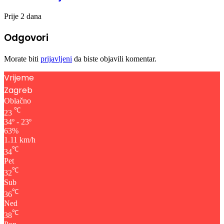
Prije 2 dana
Odgovori
Morate biti
prijavljeni
da biste objavili komentar.
Vrijeme
Zagreb
Oblačno
℃
23
34º - 23º
63%
1.11 km/h
℃
34
Pet
℃
32
Sub
℃
36
Ned
℃
38