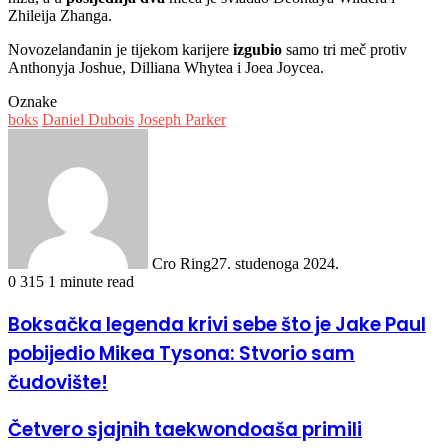
Zhileija Zhanga.
Novozelanđanin je tijekom karijere
izgubio
samo tri meč protiv
Anthonyja Joshue, Dilliana Whytea i Joea Joycea.
Oznake
boks
Daniel Dubois
Joseph Parker
Cro Ring
27. studenoga 2024.
0
315
1 minute read
Boksačka legenda krivi sebe što je Jake Paul
pobijedio Mikea Tysona: Stvorio sam
čudovište!
Četvero sjajnih taekwondoaša primili