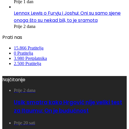
Prije 1 dan
Lennox Lewis o Furyju i Joshui: Oni su samo sjene
onoga što su nekad bili, to je sramota
Prije 2 dana
Prati nas
15.866
Pratitelja
0
Pratitelja
3.980
Pretplatnika
2.500
Pratitelja
Najčitanije
Prije 2 dana
Usik smatra kako Hrgović nije veliki test
za Itaumu: On je budućnost
Prije 20 sati