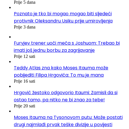
Prije 5 dana
Poznato je tko bi mogao mogao biti sljedeći
protivnik Oleksandru Usiku prije umirovljenja
Prije 3 dana
Furyjev trener uoči meča s Joshuom: Trebao bi
imati još jednu borbu za zagrijavanje
Prije 12 sati
Teddy Atlas zna kako Moses Itauma može
pobijediti Filipa Hrgovića: To mu je mana
Prije 16 sati
Hrgović žestoko odgovorio Itaumi: Zamisli da si
ostao tamo, pa nitko ne bi znao za tebe!
Prije 20 sati
Moses Itauma na Tysonovom putu: Može postati
drugi najmlađi prvak teške divizije u povijesti