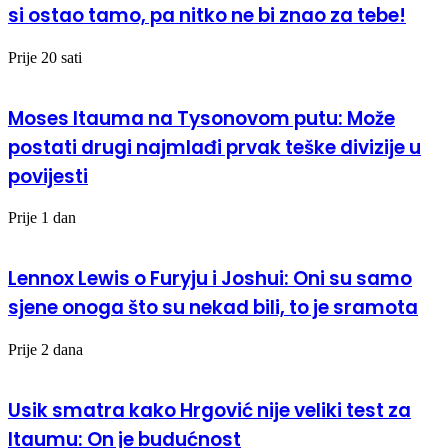
si ostao tamo, pa nitko ne bi znao za tebe!
Prije 20 sati
Moses Itauma na Tysonovom putu: Može
postati drugi najmlađi prvak teške divizije u
povijesti
Prije 1 dan
Lennox Lewis o Furyju i Joshui: Oni su samo
sjene onoga što su nekad bili, to je sramota
Prije 2 dana
Usik smatra kako Hrgović nije veliki test za
Itaumu: On je budućnost