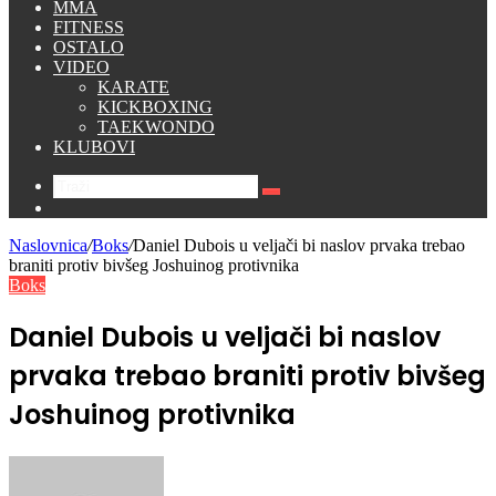
MMA
FITNESS
OSTALO
VIDEO
KARATE
KICKBOXING
TAEKWONDO
KLUBOVI
Traži
Switch
skin
Naslovnica
/
Boks
/
Daniel Dubois u veljači bi naslov prvaka trebao
braniti protiv bivšeg Joshuinog protivnika
Boks
Daniel Dubois u veljači bi naslov
prvaka trebao braniti protiv bivšeg
Joshuinog protivnika