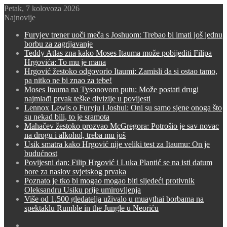
Petak, 7 kolovoza 2026
Najnovije
Furyjev trener uoči meča s Joshuom: Trebao bi imati još jednu
borbu za zagrijavanje
Teddy Atlas zna kako Moses Itauma može pobijediti Filipa
Hrgovića: To mu je mana
Hrgović žestoko odgovorio Itaumi: Zamisli da si ostao tamo,
pa nitko ne bi znao za tebe!
Moses Itauma na Tysonovom putu: Može postati drugi
najmlađi prvak teške divizije u povijesti
Lennox Lewis o Furyju i Joshui: Oni su samo sjene onoga što
su nekad bili, to je sramota
Mahačev žestoko prozvao McGregora: Potrošio je sav novac
na drogu i alkohol, treba mu još
Usik smatra kako Hrgović nije veliki test za Itaumu: On je
budućnost
Povijesni dan: Filip Hrgović i Luka Plantić se na isti datum
bore za naslov svjetskog prvaka
Poznato je tko bi mogao mogao biti sljedeći protivnik
Oleksandru Usiku prije umirovljenja
Više od 1.500 gledatelja uživalo u muaythai borbama na
spektaklu Rumble in the Jungle u Neoriću
Switch