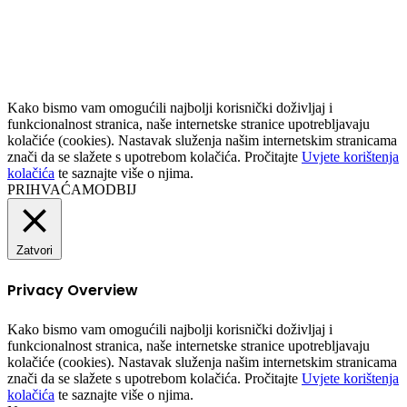
to
top
button
Kako bismo vam omogućili najbolji korisnički doživljaj i
funkcionalnost stranica, naše internetske stranice upotrebljavaju
kolačiće (cookies). Nastavak služenja našim internetskim stranicama
znači da se slažete s upotrebom kolačića. Pročitajte
Uvjete korištenja
kolačića
te saznajte više o njima.
PRIHVAĆAM
ODBIJ
Zatvori
Privacy Overview
Kako bismo vam omogućili najbolji korisnički doživljaj i
funkcionalnost stranica, naše internetske stranice upotrebljavaju
kolačiće (cookies). Nastavak služenja našim internetskim stranicama
znači da se slažete s upotrebom kolačića. Pročitajte
Uvjete korištenja
kolačića
te saznajte više o njima.