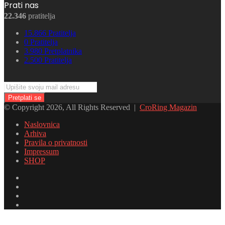
Prati nas
22.346
pratitelja
15.866
Pratitelja
0
Pratitelja
3.980
Pretplatnika
2.500
Pratitelja
Upišite
svoju
mail
© Copyright 2026, All Rights Reserved |
CroRing Magazin
adresu
Naslovnica
Arhiva
Pravila o privatnosti
Impressum
SHOP
Facebook
Twitter
YouTube
Instagram
Facebook
Twitter
Messenger
Messenger
WhatsApp
Telegram
Viber
Back