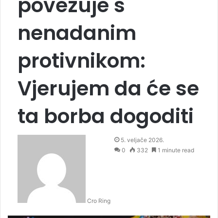
povezuje s
nenadanim
protivnikom:
Vjerujem da će se
ta borba dogoditi
5. veljače 2026.
0
332
1 minute read
Cro Ring