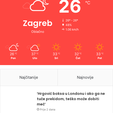
26
℃
Zagreb
26º - 26º
48%
1.06 km/h
Oblačno
26
37
33
32
33
℃
℃
℃
℃
℃
Pon
Uto
Sri
Čet
Pet
Najčitanije
Najnovije
‘Hrgović boksa u Londonu i ako ga ne
tuče prekidom, teško može dobiti
meč’
Prije 2 dana