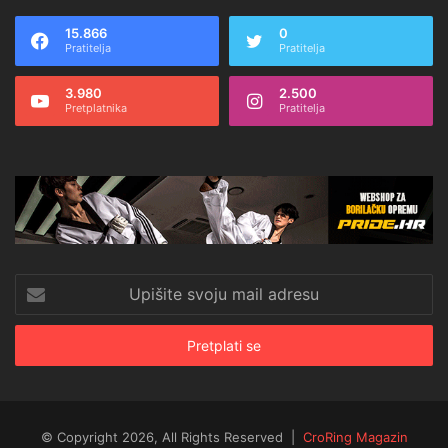
15.866
0
Pratitelja
Pratitelja
3.980
2.500
Pretplatnika
Pratitelja
Upišite
svoju
mail
adresu
© Copyright 2026, All Rights Reserved |
CroRing Magazin