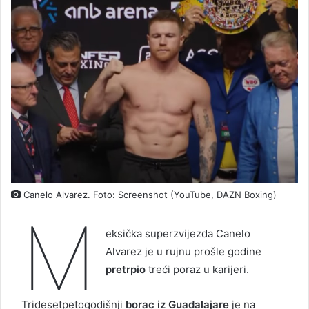
Canelo Alvarez. Foto: Screenshot (YouTube, DAZN Boxing)
M
eksička superzvijezda Canelo
Alvarez je u rujnu prošle godine
pretrpio
treći poraz u karijeri.
Tridesetpetogodišnji
borac iz Guadalajare
je na