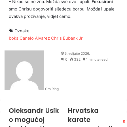
– Nikad se ne zna. Možda sve ovo i upali.
Fokusirani
smo Chrisu dogovoriti sljedeću borbu. Možda i upale
ovakva prozivanje, vidjet ćemo.
Oznake
boks
Canelo Alvarez
Chris Eubank Jr.
5. veljače 2026.
0
332
1 minute read
Cro Ring
Oleksandr Usik
Hrvatska
o mogućoj
karate
S