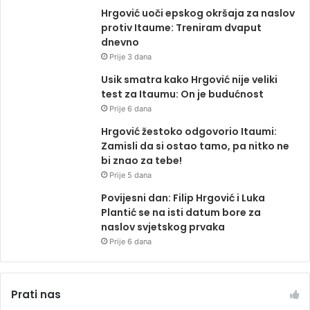
Hrgović uoči epskog okršaja za naslov
protiv Itaume: Treniram dvaput
dnevno
Prije 3 dana
Usik smatra kako Hrgović nije veliki
test za Itaumu: On je budućnost
Prije 6 dana
Hrgović žestoko odgovorio Itaumi:
Zamisli da si ostao tamo, pa nitko ne
bi znao za tebe!
Prije 5 dana
Povijesni dan: Filip Hrgović i Luka
Plantić se na isti datum bore za
naslov svjetskog prvaka
Prije 6 dana
Prati nas