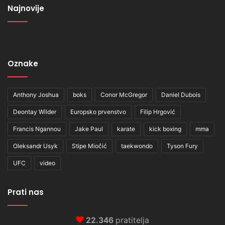
Najnovije
Oznake
Anthony Joshua
boks
Conor McGregor
Daniel Dubois
Deontay Wilder
Europsko prvenstvo
Filip Hrgović
Francis Ngannou
Jake Paul
karate
kick boxing
mma
Oleksandr Usyk
Stipe Miočić
taekwondo
Tyson Fury
UFC
video
Prati nas
22.346
pratitelja