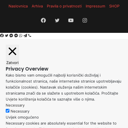
Naslovnica
Arhiva
Pravila o privatnosti
Impressum
SHOP
Facebook
Twitter
YouTube
Instagram
Facebook
Twitter
Messenger
Messenger
WhatsApp
Telegram
Viber
Zatvori
Privacy Overview
Kako bismo vam omogućili najbolji korisnički doživljaj i
funkcionalnost stranica, naše internetske stranice upotrebljavaju
kolačiće (cookies). Nastavak služenja našim internetskim
stranicama znači da se slažete s upotrebom kolačića. Pročitajte
Uvjete korištenja kolačića
te saznajte više o njima.
Necessary
Necessary
Uvijek omogućeno
Necessary cookies are absolutely essential for the website to