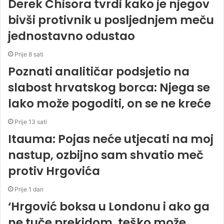
Derek Chisora ​​tvrdi kako je njegov
bivši protivnik u posljednjem meču
jednostavno odustao
Prije 8 sati
Poznati analitičar podsjetio na
slabost hrvatskog borca: Njega se
lako može pogoditi, on se ne kreće
Prije 13 sati
Itauma: Pojas neće utjecati na moj
nastup, ozbijno sam shvatio meč
protiv Hrgovića
Prije 1 dan
‘Hrgović boksa u Londonu i ako ga
ne tuče prekidom, teško može