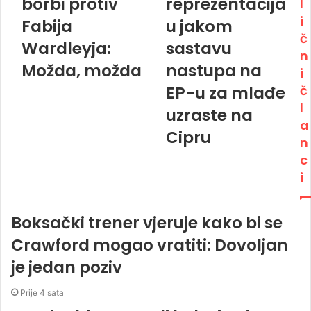
borbi protiv
reprezentacija
l
i
Fabija
u jakom
č
Wardleyja:
sastavu
n
Možda, možda
nastupa na
i
EP-u za mlađe
č
l
uzraste na
a
Cipru
n
c
i
Boksački trener vjeruje kako bi se
Crawford mogao vratiti: Dovoljan
je jedan poziv
Prije 4 sata