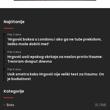
Najčitanije
Prije 2 dana
‘Hrgović boksa u Londonu i ako ga ne tuče prekidom,
teško može dobiti meč’
Prije 3 dana
Hrgović uoči epskog okršaja za naslov protiv Itaume:
Treniram dvaput dnevno
Prije 6 dana
Usik smatra kako Hrgović nije veliki test za Itaumu: On
je budućnost
Kategorije
Boks
(5.798)